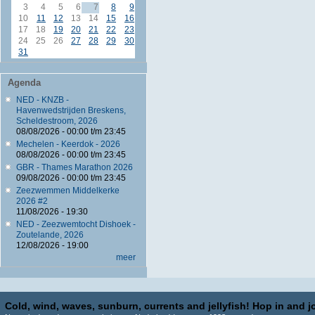
3
4
5
6
7
8
9
10
11
12
13
14
15
16
17
18
19
20
21
22
23
24
25
26
27
28
29
30
31
Agenda
NED - KNZB -
Havenwedstrijden Breskens,
Scheldestroom, 2026
08/08/2026 -
00:00
t/m
23:45
Mechelen - Keerdok - 2026
08/08/2026 -
00:00
t/m
23:45
GBR - Thames Marathon 2026
09/08/2026 -
00:00
t/m
23:45
Zeezwemmen Middelkerke
2026 #2
11/08/2026 - 19:30
NED - Zeezwemtocht Dishoek -
Zoutelande, 2026
12/08/2026 - 19:00
meer
Cold, wind, waves, sunburn, currents and jellyfish! Hop in and jo