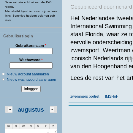
Deze website voldoet aan de AVG
Gepubliceerd door
richard
regels.
Alle tekstblokjes hierboven zijn actieve
links. Sommige hebben ook nog sub-
Het Nederlandse tweeta
links.
International Swimming
staat Florida, waar ze t
Gebruikerslogin
eervolle onderscheidin
Gebruikersnaam
*
zwemsport. Weertman e
iconisch Nederlands rij
Wachtwoord
*
van den Hoogenband en
Nieuw account aanmaken
Lees de rest van het ar
Nieuw wachtwoord aanvragen
zwemmers portret
IMSHoF
augustus
«
»
m
d
w
d
v
z
z
1
2