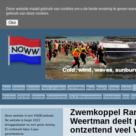
Deze website maakt gebruik van cookies om u de beste ervaring te geven wanne
gebruik van deze cookies.
Home
Columns
Diversen
Foto's en video's
LIVETIMING
Blogs
Regio's
Contact
Zoeken
Brochure
AGENDA
Kalender
Klassementen
IJs & Winterzwemmen
Formulieren
links
Org
Zwemkoppel Ran
Deze website is een KNZB-website.
Weertman deelt 
De website is begin 2022
teruggeplaatst na een grote storing.
ontzettend veel 
Er ontbreekt bijna 3 jaar
geschiedenis.