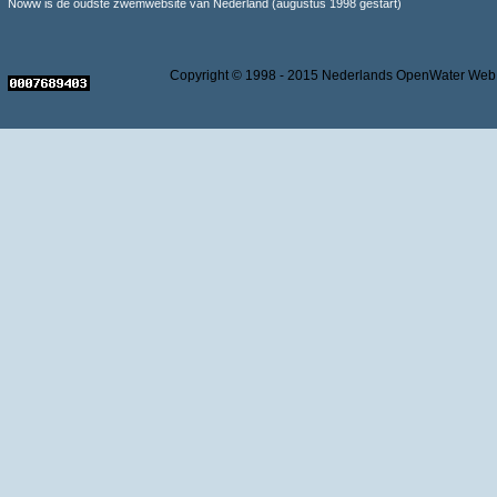
Noww is de oudste zwemwebsite van Nederland (augustus 1998 gestart)
Copyright © 1998 - 2015 Nederlands OpenWater