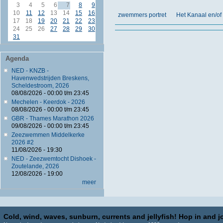
3
4
5
6
7
8
9
10
11
12
13
14
15
16
zwemmers portret
Het Kanaal en/of
17
18
19
20
21
22
23
24
25
26
27
28
29
30
31
Agenda
NED - KNZB -
Havenwedstrijden Breskens,
Scheldestroom, 2026
08/08/2026 -
00:00
t/m
23:45
Mechelen - Keerdok - 2026
08/08/2026 -
00:00
t/m
23:45
GBR - Thames Marathon 2026
09/08/2026 -
00:00
t/m
23:45
Zeezwemmen Middelkerke
2026 #2
11/08/2026 - 19:30
NED - Zeezwemtocht Dishoek -
Zoutelande, 2026
12/08/2026 - 19:00
meer
Cold, wind, waves, sunburn, currents and jellyfish! Hop in and jo