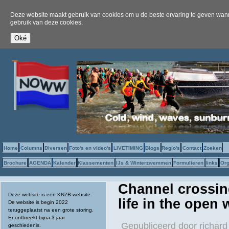
Deze website maakt gebruik van cookies om u de beste ervaring te geven wanne
gebruik van deze cookies.
Home
Columns
Diversen
Foto's en video's
LIVETIMING
Blogs
Regio's
Contact
Zoeken
Brochure
AGENDA
Kalender
Klassementen
IJs & Winterzwemmen
Formulieren
links
Org
Channel crossin
Deze website is een KNZB-website.
life in the open 
De website is begin 2022
teruggeplaatst na een grote storing.
Er ontbreekt bijna 3 jaar
Gepubliceerd door
richard
geschiedenis.