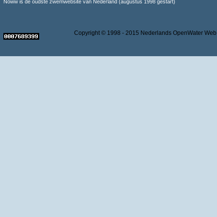
Noww is de oudste zwemwebsite van Nederland (augustus 1998 gestart)
Copyright © 1998 - 2015 Nederlands OpenWater