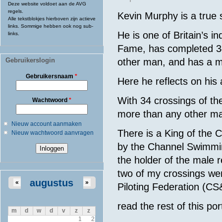
Deze website voldoet aan de AVG
regels.
Kevin Murphy is a true
Alle tekstblokjes hierboven zijn actieve
links. Sommige hebben ook nog sub-
He is one of Britain’s i
links.
Fame, has completed 34
Gebruikerslogin
other man, and has a m
Gebruikersnaam
*
Here he reflects on hi
With 34 crossings of th
Wachtwoord
*
more than any other ma
Nieuw account aanmaken
There is a King of the 
Nieuw wachtwoord aanvragen
by the Channel Swimmin
the holder of the male 
two of my crossings we
augustus
«
»
Piloting Federation (CS
read the rest of this po
m
d
w
d
v
z
z
1
2