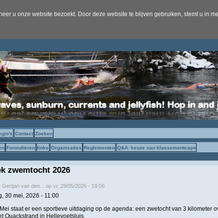
er u onze website bezoekt. Door deze website te blijven gebruiken, stemt u in me
egio's
Contact
Zoeken
en
Formulieren
links
Organisaties
Reglementen
Q&A: keuze van klassementcaps
ek zwemtocht 2026
r
Gertjan van den...
op
vr, 29/05/2026 - 19:06
, 30 mei, 2026 - 11:00
ei staat er een sportieve uitdaging op de agenda: een zwetocht van 3 kilometer ov
t Quackstrand in Hellevoetsluis.