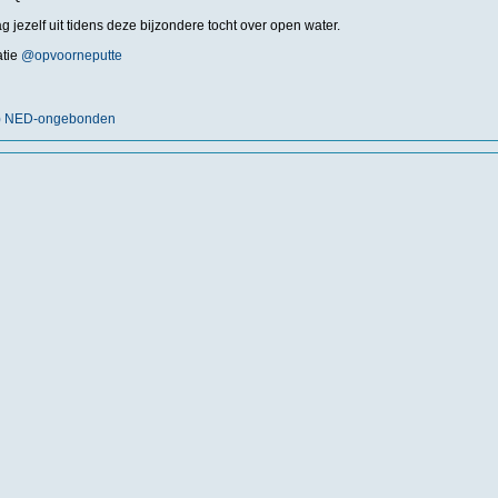
jezelf uit tidens deze bijzondere tocht over open water.
atie
@opvoorneputte
nt) NED-ongebonden