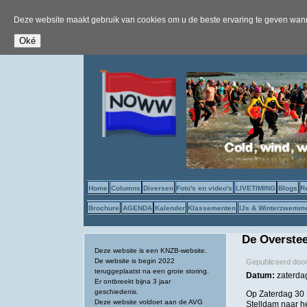
Deze website maakt gebruik van cookies om u de beste ervaring te geven wanne
Home
Columns
Diversen
Foto's en video's
LIVETIMING
Blogs
R
Brochure
AGENDA
Kalender
Klassementen
IJs & Winterzwemm
De Overste
Deze website is een KNZB-website.
De website is begin 2022
Gepubliceerd doo
teruggeplaatst na een grote storing.
Datum:
zaterdag
Er ontbreekt bijna 3 jaar
geschiedenis.
Op Zaterdag 30 M
Deze website voldoet aan de AVG
Stelldam naar he