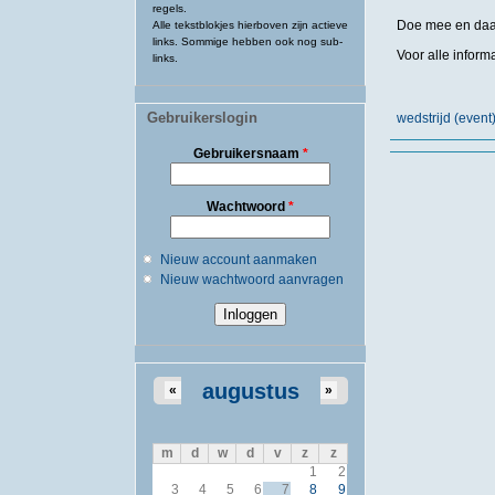
regels.
Doe mee en daag 
Alle tekstblokjes hierboven zijn actieve
links. Sommige hebben ook nog sub-
Voor alle inform
links.
Gebruikerslogin
wedstrijd (eve
Gebruikersnaam
*
Wachtwoord
*
Nieuw account aanmaken
Nieuw wachtwoord aanvragen
augustus
«
»
m
d
w
d
v
z
z
1
2
3
4
5
6
7
8
9