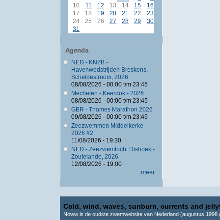
10
11
12
13
14
15
16
17
18
19
20
21
22
23
24
25
26
27
28
29
30
31
Agenda
NED - KNZB -
Havenwedstrijden Breskens,
Scheldestroom, 2026
08/08/2026 -
00:00
t/m
23:45
Mechelen - Keerdok - 2026
08/08/2026 -
00:00
t/m
23:45
GBR - Thames Marathon 2026
09/08/2026 -
00:00
t/m
23:45
Zeezwemmen Middelkerke
2026 #2
11/08/2026 - 19:30
NED - Zeezwemtocht Dishoek -
Zoutelande, 2026
12/08/2026 - 19:00
meer
Cold, wind, waves, sunburn, currents and jellyf
Noww is de oudste zwemwebsite van Nederland (augustus 1998 g