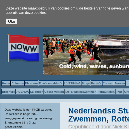
Deze website maakt gebruik van cookies om u de beste ervaring te geven wanne
gebruik van deze cookies.
Home
Columns
Diversen
Foto's en video's
LIVETIMING
Blogs
Regio's
Contact
Zoeken
Brochure
AGENDA
Kalender
Klassementen
IJs & Winterzwemmen
Formulieren
links
Org
Nederlandse S
Deze website is een KNZB-website.
De website is begin 2022
Zwemmen, Rott
teruggeplaatst na een grote storing.
Er ontbreekt bijna 3 jaar
Gepubliceerd door
Niek Kl
geschiedenis.