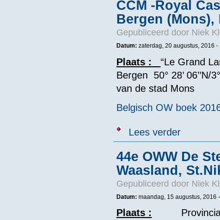
CCM -Royal Cas
Bergen (Mons), 
Gepubliceerd door
Niek Kl
Datum:
zaterdag, 20 augustus, 2016 -
Plaats
:
“Le Grand La
Bergen 50° 28’ 06’’N/3
van de stad Mons
Belgisch OW boek 201
over CCM -Roy
Lees verder
44e OWW De St
Waasland, St.Ni
Gepubliceerd door
Niek Kl
Datum:
maandag, 15 augustus, 2016 -
Plaats
:
Provinciaal r