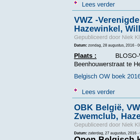
over 18e Int.
Lees verder
VWZ -Verenigde
Hazewinkel, Wil
Gepubliceerd door
Niek Kl
Datum:
zondag, 28 augustus, 2016 - 0
Plaats
:
BLOSO-Water
Beenhouwerstraat te H
Belgisch OW boek 201
over VWZ -Ver
Lees verder
OBK België, VW
Zwemclub, Hazew
Gepubliceerd door
Niek Kl
Datum:
zaterdag, 27 augustus, 2016 -
Open Belgisch