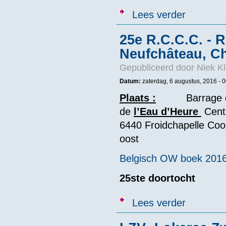
over ZGeel -Z
Lees verder
25e R.C.C.C. - 
Neufchâteau, Ch
Gepubliceerd door
Niek Kl
Datum:
zaterdag, 6 augustus, 2016 - 
Plaats
:
Barrage de la
de
l’Eau d’Heure
Cent
6440 Froidchapelle Coor
oost
Belgisch OW boek 201
25ste doortocht
over 25e R.C.C
Lees verder