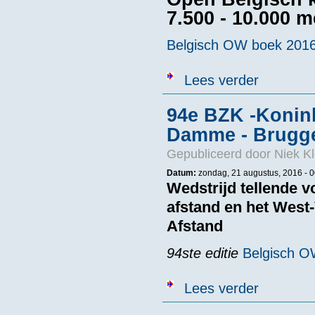
7.500 - 10.000 
Belgisch OW boek 201
over OBK Belg
Lees verder
94e BZK -Konin
Damme - Brugge
Gepubliceerd door
Niek Kl
Datum:
zondag, 21 augustus, 2016 - 0
Wedstrijd tellende 
afstand en het Wes
Afstand
94
ste
editie
Belgisch O
over 94e BZK 
Lees verder