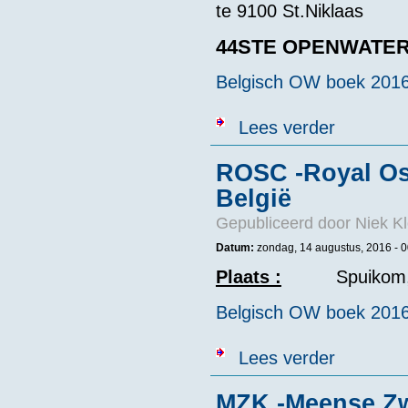
te 9100 St.Niklaas
44STE OPENWATER
Belgisch OW boek 201
over 44e OWW 
Lees verder
ROSC -Royal Os
België
Gepubliceerd door
Niek Kl
Datum:
zondag, 14 augustus, 2016 - 0
Plaats :
Spuikom
Belgisch OW boek 201
over ROSC -Ro
Lees verder
MZK -Meense Zw