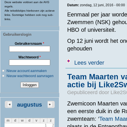
Deze website voldoet aan de AVG
Datum:
zondag, 12 juni, 2016 - 00:00
regels.
Alle tekstblokjes hierboven zijn actieve
Eenmaal per jaar word
links. Sommige hebben ook nog sub-
links.
Zwemmen (NSK) gehoud
HBO of universiteit.
Gebruikerslogin
Op 12 juni wordt het 
Gebruikersnaam
*
gehouden
Wachtwoord
*
over Nederla
Lees verder
Nieuw account aanmaken
Team Maarten va
Nieuw wachtwoord aanvragen
actie bij Like2
Gepubliceerd door
Like2S
Zwemicoon Maarten van 
augustus
«
»
een eerste duik in de 
zwemteam: ‘
Team Maar
m
d
w
d
v
z
z
plaats in de Entrepotha
1
2