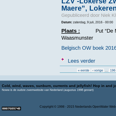
LZV -Lokerse Z
Maere”, Lokeren
Gepubliceerd door
Niek Kl
Datum:
zaterdag, 9 juli, 2016 - 00:00
Plaats
:
Put “De Maere
Waasmunster
Belgisch OW boek 201
over LZV -Lok
Lees verder
Pagina's
« eerste
‹ vorige
…
196
Cold, wind, waves, sunburn, currents and jellyfish! Hop in and jo
Noww is de oudste zwemwebsite van Nederland (augustus 1998 gestart)
Copyright © 1998 - 2015 Nederlands OpenWater