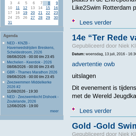
3
4
5
6
7
8
9
Like2Swim Rotterdam pl
10
11
12
13
14
15
16
17
18
19
20
21
22
23
24
25
26
27
28
29
30
over Team Maar
Lees verder
31
14e “Ter Rede v
Agenda
NED - KNZB -
Gepubliceerd door
Niek Kl
Havenwedstrijden Breskens,
Scheldestroom, 2026
Datum:
woensdag, 13 juli, 2016 -
16:3
08/08/2026 -
00:00
t/m
23:45
Mechelen - Keerdok - 2026
advertentie owb
08/08/2026 -
00:00
t/m
23:45
GBR - Thames Marathon 2026
uitslagen
09/08/2026 -
00:00
t/m
23:45
Zeezwemmen Middelkerke
Dit evenement is tijde
2026 #2
11/08/2026 - 19:30
met de Wereld Jeugdka
NED - Zeezwemtocht Dishoek -
Zoutelande, 2026
12/08/2026 - 19:00
over 14e “Ter 
Lees verder
meer
Gold -Gold Swi
Gepubliceerd door
Niek Kl