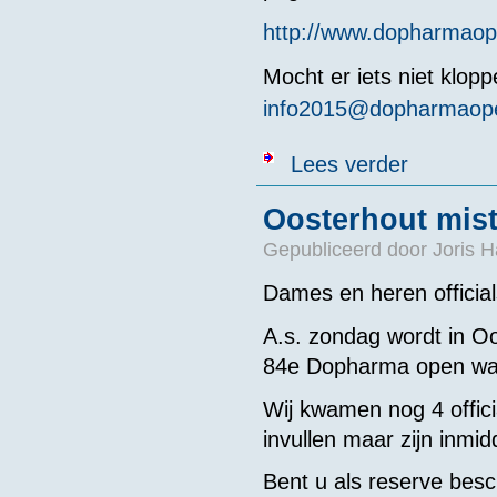
http://www.dopharmaope
Mocht
er
iets
niet
klopp
info2015@dopharmaope
over Concept 
Lees verder
Oosterhout mist
Gepubliceerd door
Joris H
Dames en heren official
A.s. zondag wordt in O
84e Dopharma open wat
Wij kwamen nog 4 offici
invullen maar zijn inmi
Bent u als reserve bes