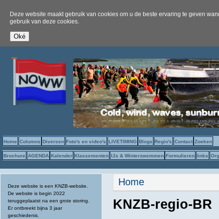
Deze website maakt gebruik van cookies om u de beste ervaring te geven wanne
gebruik van deze cookies.
Home
Columns
Diversen
Foto's en video's
LIVETIMING
Blogs
Regio's
Contact
Zoeken
Brochure
AGENDA
Kalender
Klassementen
IJs & Winterzwemmen
Formulieren
links
Org
U bent hier
Home
Deze website is een KNZB-website.
De website is begin 2022
KNZB-regio-BR
teruggeplaatst na een grote storing.
Er ontbreekt bijna 3 jaar
geschiedenis.