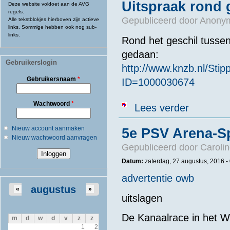
Uitspraak rond 
Deze website voldoet aan de AVG
regels.
Gepubliceerd door
Anonym
Alle tekstblokjes hierboven zijn actieve
links. Sommige hebben ook nog sub-
links.
Rond het geschil tusse
gedaan:
Gebruikerslogin
http://www.knzb.nl/St
Gebruikersnaam
*
ID=1000030674
Wachtwoord
*
over Uitspraak
Lees verder
Nieuw account aanmaken
5e PSV Arena-S
Nieuw wachtwoord aanvragen
Gepubliceerd door
Caroli
Datum:
zaterdag, 27 augustus, 2016 -
advertentie owb
augustus
«
»
uitslagen
De Kanaalrace in het Wi
m
d
w
d
v
z
z
1
2