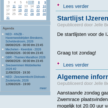
3
4
5
6
7
8
9
over 5e PSV A
Lees verder
10
11
12
13
14
15
16
17
18
19
20
21
22
23
24
25
26
27
28
29
30
Startlijst IJze
31
Gepubliceerd door
Jelle 
Agenda
De startlijsten voor d
NED - KNZB -
Havenwedstrijden Breskens,
Scheldestroom, 2026
08/08/2026 -
00:00
t/m
23:45
Mechelen - Keerdok - 2026
Graag tot zondag!
08/08/2026 -
00:00
t/m
23:45
GBR - Thames Marathon 2026
09/08/2026 -
00:00
t/m
23:45
over Startlijs
Lees verder
Zeezwemmen Middelkerke
2026 #2
11/08/2026 - 19:30
Algemene infor
NED - Zeezwemtocht Dishoek -
Zoutelande, 2026
Gepubliceerd door
Jelle 
12/08/2026 - 19:00
meer
Aanstaande zondag gaat
Zwemrace plaatsvinden i
mogelijk tot 20.00 uur v