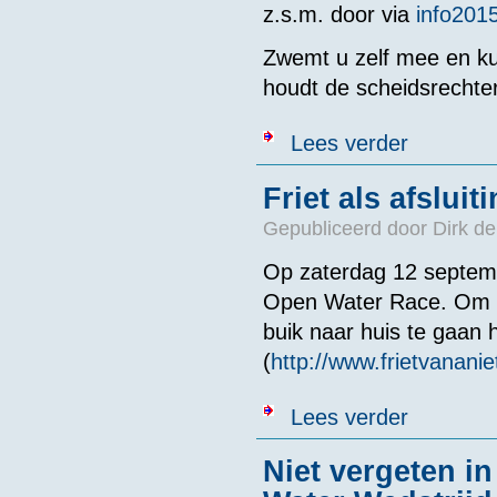
z.s.m. door via
info201
Zwemt u zelf mee en ku
houdt de scheidsrechte
over Oosterhou
Lees verder
Friet als afslui
Gepubliceerd door
Dirk de
Op zaterdag 12 septemb
Open Water Race. Om he
buik naar huis te gaan h
(
http://www.frietvananie
over Friet als
Lees verder
Niet vergeten i