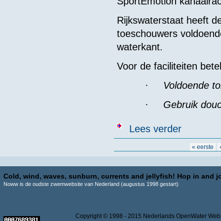
SportEmotion kanaalr
Rijkswaterstaat heeft d
toeschouwers voldoende
waterkant.
Voor de faciliteiten bete
·
Voldoende toi
·
Gebruik douc
over Laatste w
Lees verder
Pagina's
« eerste
Cold, wind, waves, sunburn, currents and jellyfish! Hop in and jo
Noww is de oudste zwemwebsite van Nederland (augustus 1998 gestart)
Copyright © 1998 - 2015 Nederlands OpenWater