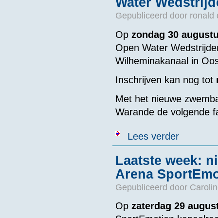
Water Wedstrijd
Gepubliceerd door
ronald
Op
zondag 30 august
Open Water Wedstrijde
Wilheminakanaal in Oo
Inschrijven kan nog tot
Met het nieuwe zwemba
Warande de volgende fac
over Niet verg
Lees verder
Laatste week: ni
Arena SportEmo
Gepubliceerd door
Caroli
Op
zaterdag 29 augus