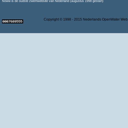
Noww is de oudste zwemwebsite van Nederland (augustus 1998 gestart)
Copyright © 1998 - 2015 Nederlands OpenWater