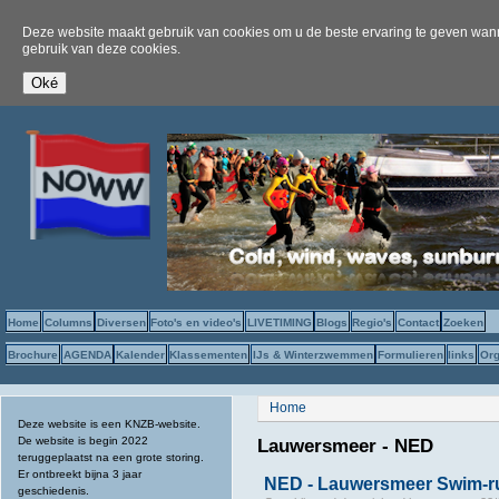
Deze website maakt gebruik van cookies om u de beste ervaring te geven wanne
gebruik van deze cookies.
Home
Columns
Diversen
Foto's en video's
LIVETIMING
Blogs
Regio's
Contact
Zoeken
Brochure
AGENDA
Kalender
Klassementen
IJs & Winterzwemmen
Formulieren
links
Org
U bent hier
Home
Deze website is een KNZB-website.
De website is begin 2022
Lauwersmeer - NED
teruggeplaatst na een grote storing.
Er ontbreekt bijna 3 jaar
NED - Lauwersmeer Swim-r
geschiedenis.