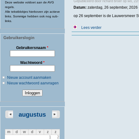
Gepubliceerd door
richard broer
op
wo, 22/
Deze website voldoet aan de AVG
regels.
Datum:
zaterdag, 26 september, 2026 
Alle tekstblokjes hierboven zijn actieve
op 26 september is de Lauwersmeer Sw
links. Sommige hebben ook nog sub-
links.
Lees verder
over NED - Lauwersm
Gebruikerslogin
Gebruikersnaam
*
Wachtwoord
*
Nieuw account aanmaken
Nieuw wachtwoord aanvragen
augustus
«
»
m
d
w
d
v
z
z
1
2