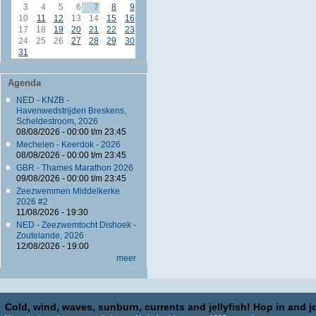
3
4
5
6
7
8
9
10
11
12
13
14
15
16
17
18
19
20
21
22
23
24
25
26
27
28
29
30
31
Agenda
NED - KNZB -
Havenwedstrijden Breskens,
Scheldestroom, 2026
08/08/2026 -
00:00
t/m
23:45
Mechelen - Keerdok - 2026
08/08/2026 -
00:00
t/m
23:45
GBR - Thames Marathon 2026
09/08/2026 -
00:00
t/m
23:45
Zeezwemmen Middelkerke
2026 #2
11/08/2026 - 19:30
NED - Zeezwemtocht Dishoek -
Zoutelande, 2026
12/08/2026 - 19:00
meer
Cold, wind, waves, sunburn, currents and jellyfish! Hop in and jo