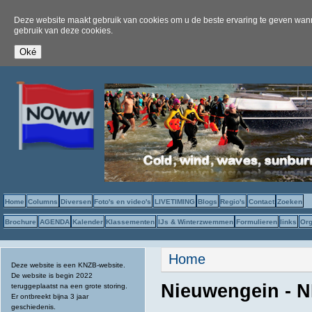
Deze website maakt gebruik van cookies om u de beste ervaring te geven wanne
gebruik van deze cookies.
Home
Columns
Diversen
Foto's en video's
LIVETIMING
Blogs
Regio's
Contact
Zoeken
Brochure
AGENDA
Kalender
Klassementen
IJs & Winterzwemmen
Formulieren
links
Org
U bent hier
Home
Deze website is een KNZB-website.
De website is begin 2022
Nieuwengein - 
teruggeplaatst na een grote storing.
Er ontbreekt bijna 3 jaar
geschiedenis.