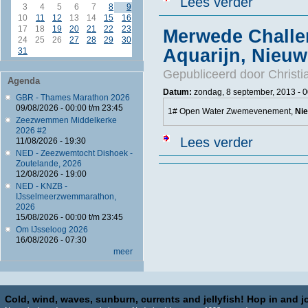
Lees verder
3
4
5
6
7
8
9
10
11
12
13
14
15
16
17
18
19
20
21
22
23
Merwede Challe
24
25
26
27
28
29
30
Aquarijn, Nieu
31
Gepubliceerd door
Christi
Agenda
Datum:
zondag, 8 september, 2013 - 0
GBR - Thames Marathon 2026
09/08/2026 -
00:00
t/m
23:45
1# Open Water Zwemevenement,
Ni
Zeezwemmen Middelkerke
2026 #2
over Merwede 
Lees verder
11/08/2026 - 19:30
NED - Zeezwemtocht Dishoek -
Zoutelande, 2026
12/08/2026 - 19:00
NED - KNZB -
IJsselmeerzwemmarathon,
2026
15/08/2026 -
00:00
t/m
23:45
Om IJsseloog 2026
16/08/2026 - 07:30
meer
Cold, wind, waves, sunburn, currents and jellyfish! Hop in and jo