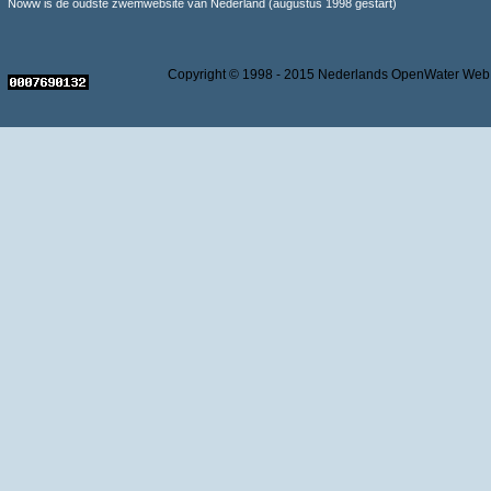
Noww is de oudste zwemwebsite van Nederland (augustus 1998 gestart)
Copyright © 1998 - 2015 Nederlands OpenWater