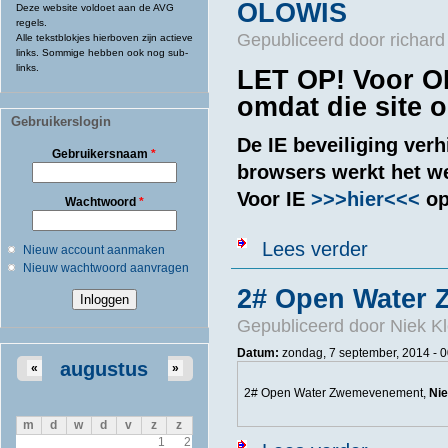
OLOWIS
Deze website voldoet aan de AVG
regels.
Gepubliceerd door
richard
Alle tekstblokjes hierboven zijn actieve
links. Sommige hebben ook nog sub-
links.
LET OP! Voor OL
omdat die site 
Gebruikerslogin
De IE beveiliging verh
Gebruikersnaam
*
browsers werkt het we
Voor IE
>>>hier<<<
op
Wachtwoord
*
over OLOWIS
Lees verder
Nieuw account aanmaken
Nieuw wachtwoord aanvragen
2# Open Water 
Gepubliceerd door
Niek Kl
Datum:
zondag, 7 september, 2014 - 0
augustus
«
»
2# Open Water Zwemevenement,
Ni
m
d
w
d
v
z
z
1
2
over 2# Open