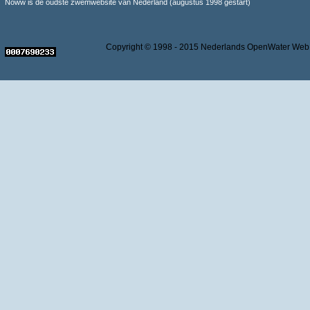
Noww is de oudste zwemwebsite van Nederland (augustus 1998 gestart)
Copyright © 1998 - 2015 Nederlands OpenWater