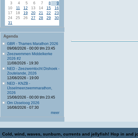
3
4
5
6
7
8
9
10
11
12
13
14
15
16
17
18
19
20
21
22
23
24
25
26
27
28
29
30
31
Agenda
GBR - Thames Marathon 2026
09/08/2026 -
00:00
t/m
23:45
Zeezwemmen Middelkerke
2026 #2
11/08/2026 - 19:30
NED - Zeezwemtocht Dishoek -
Zoutelande, 2026
12/08/2026 - 19:00
NED - KNZB -
IJsselmeerzwemmarathon,
2026
15/08/2026 -
00:00
t/m
23:45
Om IJsseloog 2026
16/08/2026 - 07:30
meer
Cold, wind, waves, sunburn, currents and jellyfish! Hop in and jo