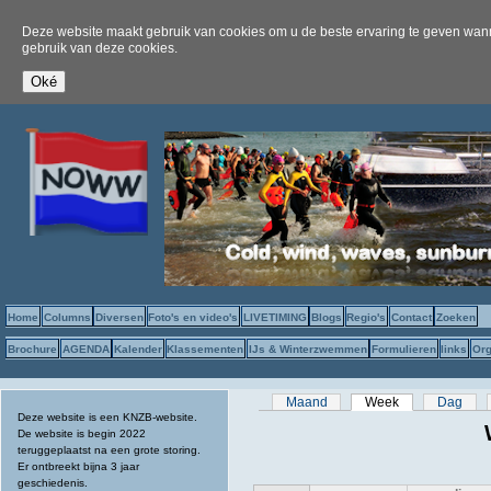
Deze website maakt gebruik van cookies om u de beste ervaring te geven wanne
gebruik van deze cookies.
Home
Columns
Diversen
Foto's en video's
LIVETIMING
Blogs
Regio's
Contact
Zoeken
Brochure
AGENDA
Kalender
Klassementen
IJs & Winterzwemmen
Formulieren
links
Org
Primaire tabs
Maand
Week
(actieve tabbla
Dag
Deze website is een KNZB-website.
De website is begin 2022
teruggeplaatst na een grote storing.
Er ontbreekt bijna 3 jaar
geschiedenis.