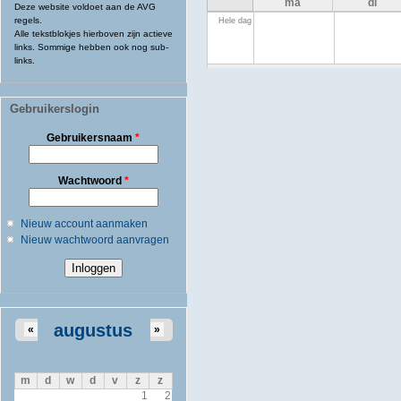
ma
di
Deze website voldoet aan de AVG
Hele dag
regels.
Alle tekstblokjes hierboven zijn actieve
links. Sommige hebben ook nog sub-
links.
Gebruikerslogin
Gebruikersnaam
*
Wachtwoord
*
Nieuw account aanmaken
Nieuw wachtwoord aanvragen
augustus
«
»
m
d
w
d
v
z
z
1
2