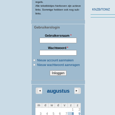
regels.
Alle tekstblokjes hierboven zijn actieve
KNZB/TOWZ
links. Sommige hebben ook nog sub-
links.
Gebruikerslogin
Gebruikersnaam
*
Wachtwoord
*
Nieuw account aanmaken
Nieuw wachtwoord aanvragen
augustus
«
»
m
d
w
d
v
z
z
1
2
3
4
5
6
7
8
9