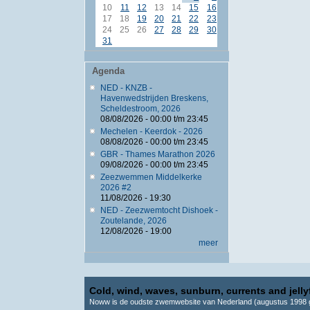
10
11
12
13
14
15
16
17
18
19
20
21
22
23
24
25
26
27
28
29
30
31
Agenda
NED - KNZB -
Havenwedstrijden Breskens,
Scheldestroom, 2026
08/08/2026 -
00:00
t/m
23:45
Mechelen - Keerdok - 2026
08/08/2026 -
00:00
t/m
23:45
GBR - Thames Marathon 2026
09/08/2026 -
00:00
t/m
23:45
Zeezwemmen Middelkerke
2026 #2
11/08/2026 - 19:30
NED - Zeezwemtocht Dishoek -
Zoutelande, 2026
12/08/2026 - 19:00
meer
Cold, wind, waves, sunburn, currents and jellyf
Noww is de oudste zwemwebsite van Nederland (augustus 1998 g