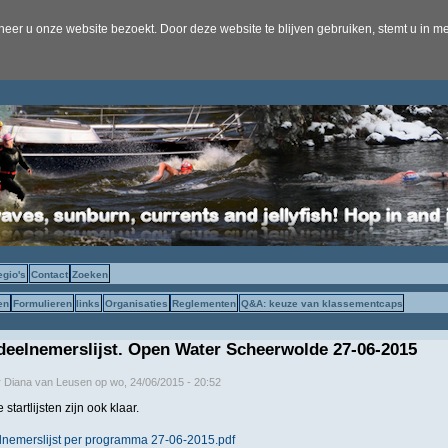
er u onze website bezoekt. Door deze website te blijven gebruiken, stemt u in me
egio's
Contact
Zoeken
en
Formulieren
links
Organisaties
Reglementen
Q&A: keuze van klassementcaps
deelnemerslijst. Open Water Scheerwolde 27-06-2015
r
Diana van Leusen
op
wo, 24/06/2015 - 20:52
startlijsten zijn ook klaar.
nemerslijst per programma 27-06-2015.pdf