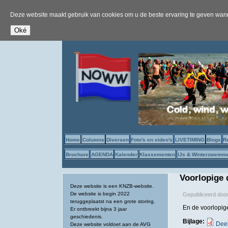
Deze website maakt gebruik van cookies om u de beste ervaring te geven wanne
Home
Columns
Diversen
Foto's en video's
LIVETIMING
Blogs
R
Brochure
AGENDA
Kalender
Klassementen
IJs & Winterzwemm
Voorlopige 
Deze website is een KNZB-website.
De website is begin 2022
Gepubliceerd doo
teruggeplaatst na een grote storing.
En de voorlopige 
Er ontbreekt bijna 3 jaar
geschiedenis.
Bijlage:
Deel
Deze website voldoet aan de AVG