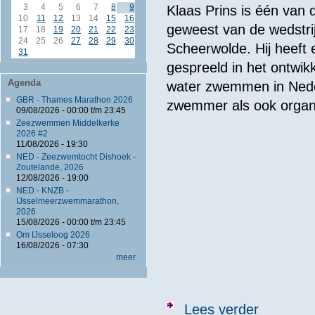
3
4
5
6
7
8
9
Klaas Prins is één van d
10
11
12
13
14
15
16
geweest van de wedstri
17
18
19
20
21
22
23
24
25
26
27
28
29
30
Scheerwolde. Hij heeft 
31
gespreeld in het ontwik
Agenda
water zwemmen in Nede
GBR - Thames Marathon 2026
zwemmer als ook organ
09/08/2026 -
00:00
t/m
23:45
Zeezwemmen Middelkerke
2026 #2
11/08/2026 - 19:30
NED - Zeezwemtocht Dishoek -
Zoutelande, 2026
12/08/2026 - 19:00
NED - KNZB -
IJsselmeerzwemmarathon,
2026
15/08/2026 -
00:00
t/m
23:45
Om IJsseloog 2026
16/08/2026 - 07:30
meer
over In Memor
Lees verder