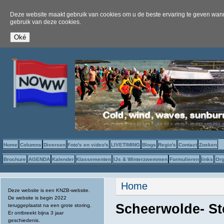
Deze website maakt gebruik van cookies om u de beste ervaring te geven wanne
gebruik van deze cookies.
Home
Columns
Diversen
Foto's en video's
LIVETIMING
Blogs
Regio's
Contact
Zoeken
Brochure
AGENDA
Kalender
Klassementen
IJs & Winterzwemmen
Formulieren
links
Org
U bent hier
Home
Deze website is een KNZB-website.
De website is begin 2022
Scheerwolde- St
teruggeplaatst na een grote storing.
Er ontbreekt bijna 3 jaar
geschiedenis.