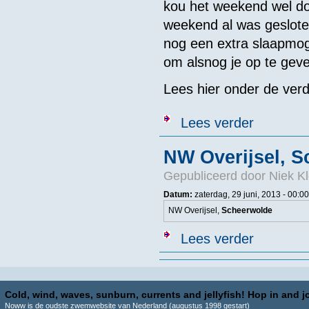
kou het weekend wel doo
weekend al was geslot
nog een extra slaapmoge
om alsnog je op te geve
Lees hier onder de verd
over Extra mo
Lees verder
NW Overijsel, 
Gepubliceerd door
Niek Kl
Datum:
zaterdag, 29 juni, 2013 - 00:00
NW Overijsel,
Scheerwolde
over NW Overi
Lees verder
Cold, wind, waves, sunburn, currents and jellyfish! Hop in and jo
Noww is de oudste zwemwebsite van Nederland (augustus 1998 gestart)