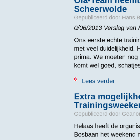
Ola-Team neemt
Scheerwolde
Gepubliceerd door
Hans B
0/06/2013 Verslag van
Ons eerste echte train
met veel duidelijkheid.
prima. We moeten nog 
komt wel goed, schatjes
over Ola-Team
Lees verder
Extra mogelijkh
Trainingsweeke
Gepubliceerd door
Geanon
Helaas heeft de organi
Bosbaan het weekend mo