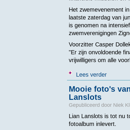
Het zwemevenement in h
laatste zaterdag van ju
is genomen na intensie
zwemverenigingen Zigne
Voorzitter Casper Dol
"Er zijn onvoldoende f
vrijwilligers om alle v
over Open wat
Lees verder
Mooie foto's va
Lanslots
Gepubliceerd door
Niek Kl
Lian Lanslots is tot nu 
fotoalbum inlevert.