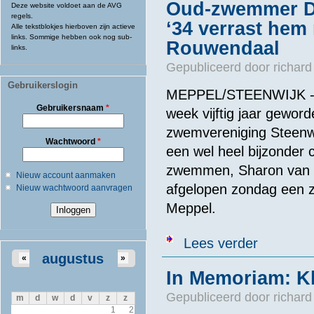
Oud-zwemmer Doe
Deze website voldoet aan de AVG
regels.
‘34 verrast hem
Alle tekstblokjes hierboven zijn actieve
links. Sommige hebben ook nog sub-
Rouwendaal
links.
Gepubliceerd door
richard
Gebruikerslogin
MEPPEL/STEENWIJK - D
Gebruikersnaam
*
week vijftig jaar gewor
zwemvereniging Steenwi
Wachtwoord
*
een wel heel bijzonder
zwemmen, Sharon van R
Nieuw account aanmaken
afgelopen zondag een 
Nieuw wachtwoord aanvragen
Meppel.
over Oud-zwemm
Lees verder
augustus
«
»
In Memoriam: Kl
Gepubliceerd door
richard
m
d
w
d
v
z
z
1
2