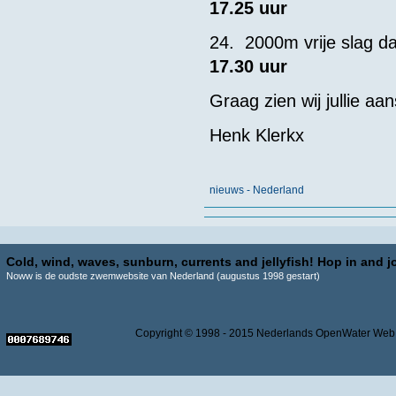
17.25 uur
24. 2000m vrije sl
17.30 uur
Graag zien wij jullie a
Henk Klerkx
nieuws - Nederland
Cold, wind, waves, sunburn, currents and jellyfish! Hop in and jo
Noww is de oudste zwemwebsite van Nederland (augustus 1998 gestart)
Copyright © 1998 - 2015 Nederlands OpenWater