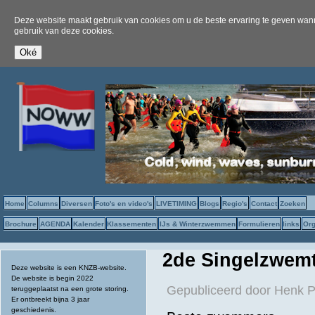
Deze website maakt gebruik van cookies om u de beste ervaring te geven wanne
gebruik van deze cookies.
Home
Columns
Diversen
Foto's en video's
LIVETIMING
Blogs
Regio's
Contact
Zoeken
Brochure
AGENDA
Kalender
Klassementen
IJs & Winterzwemmen
Formulieren
links
Org
2de Singelzwem
Deze website is een KNZB-website.
De website is begin 2022
Gepubliceerd door
Henk P
teruggeplaatst na een grote storing.
Er ontbreekt bijna 3 jaar
geschiedenis.