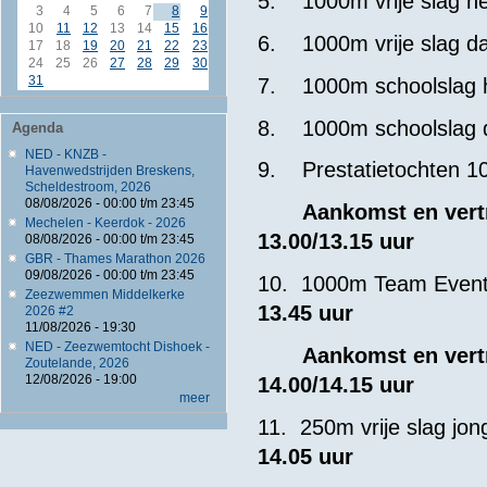
5. 1000m vrije sla
3
4
5
6
7
8
9
10
11
12
13
14
15
16
6. 1000m vrije sla
17
18
19
20
21
22
23
24
25
26
27
28
29
30
31
7. 1000m schoo
8. 1000m school
Agenda
NED - KNZB -
9. Prestatietoch
Havenwedstrijden Breskens,
Scheldestroom, 2026
08/08/2026 -
00:00
t/m
23:45
Aankomst
Mechelen - Keerdok - 2026
13.00/13.15 uur
08/08/2026 -
00:00
t/m
23:45
GBR - Thames Marathon 2026
09/08/2026 -
00:00
t/m
23:45
10. 1000m
Zeezwemmen Middelkerke
13.45 uur
2026 #2
11/08/2026 - 19:30
NED - Zeezwemtocht Dishoek -
Aankomst
Zoutelande, 2026
12/08/2026 - 19:00
14.00/14.15 uur
meer
11. 250m vrije sla
14.05 uur