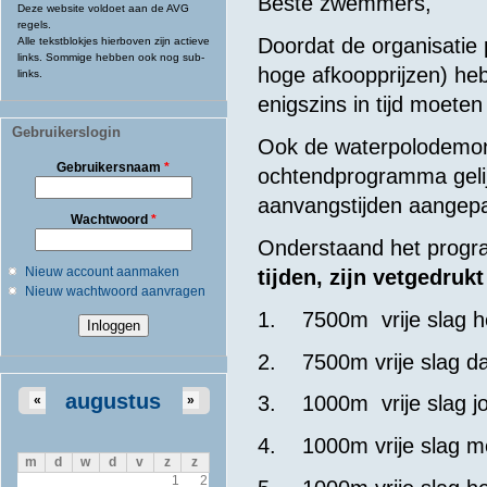
Beste zwemmers,
Deze website voldoet aan de AVG
regels.
Doordat de organisatie
Alle tekstblokjes hierboven zijn actieve
links. Sommige hebben ook nog sub-
hoge afkoopprijzen) he
links.
enigszins in tijd moete
Gebruikerslogin
Ook de waterpolodemonst
Gebruikersnaam
*
ochtendprogramma geli
aanvangstijden aangepa
Wachtwoord
*
Onderstaand het progr
Nieuw account aanmaken
tijden, zijn vetgedruk
Nieuw wachtwoord aanvragen
1. 7500m vrije slag
2. 7500m vrije slag
augustus
3. 1000m vrije slag j
«
»
4. 1000m vrije slag
m
d
w
d
v
z
z
1
2