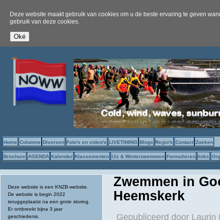
Deze website maakt gebruik van cookies om u de beste ervaring te geven wanne
gebruik van deze cookies.
Home
Columns
Diversen
Foto's en video's
LIVETIMING
Blogs
Regio's
Contact
Zoeken
Brochure
AGENDA
Kalender
Klassementen
IJs & Winterzwemmen
Formulieren
links
Org
Zwemmen in Goes
Deze website is een KNZB-website.
Heemskerk
De website is begin 2022
teruggeplaatst na een grote storing.
Er ontbreekt bijna 3 jaar
Gepubliceerd door
Laurin
geschiedenis.