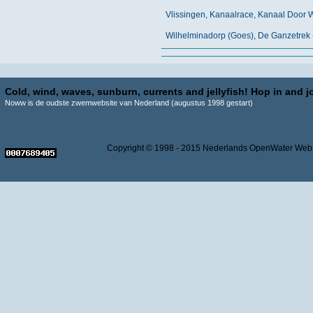
Vlissingen, Kanaalrace, Kanaal Door
Wilhelminadorp (Goes), De Ganzetrek
Cold, wind, waves, sunburn, currents and jellyfish! Hop in and jo
Noww is de oudste zwemwebsite van Nederland (augustus 1998 gestart)
Copyright © 1998 - 2015 Nederlands OpenWater