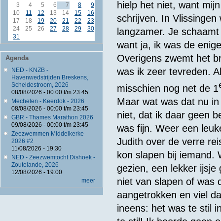
hielp het niet, want mij
3
4
5
6
7
8
9
10
11
12
13
14
15
16
schrijven. In Vlissingen
17
18
19
20
21
22
23
24
25
26
27
28
29
30
langzamer. Je schaamt j
31
want ja, ik was de enige 
Overigens zwemt het bra
Agenda
was ik zeer tevreden. Al
NED - KNZB -
Havenwedstrijden Breskens,
Scheldestroom, 2026
misschien nog net de 1
08/08/2026 -
00:00
t/m
23:45
Maar wat was dat nu in 
Mechelen - Keerdok - 2026
08/08/2026 -
00:00
t/m
23:45
niet, dat ik daar geen
GBR - Thames Marathon 2026
09/08/2026 -
00:00
t/m
23:45
was fijn. Weer een leuk
Zeezwemmen Middelkerke
Judith over de verre rei
2026 #2
11/08/2026 - 19:30
kon slapen bij iemand. 
NED - Zeezwemtocht Dishoek -
Zoutelande, 2026
gezien, een lekker ijsj
12/08/2026 - 19:00
niet van slapen of was 
meer
aangetrokken en viel daa
ineens: het was te stil 