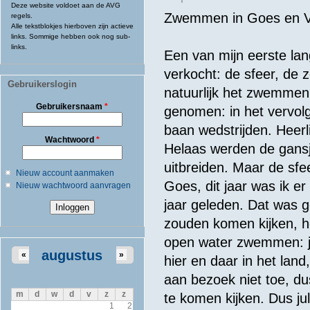
Deze website voldoet aan de AVG
Zwemmen in Goes en Vl
regels.
Alle tekstblokjes hierboven zijn actieve
links. Sommige hebben ook nog sub-
links.
Een van mijn eerste la
verkocht: de sfeer, de 
Gebruikerslogin
natuurlijk het zwemmen 
Gebruikersnaam
*
genomen: in het vervol
baan wedstrijden. Heerl
Wachtwoord
*
Helaas werden de gansje
uitbreiden. Maar de sfee
Nieuw account aanmaken
Goes, dit jaar was ik er
Nieuw wachtwoord aanvragen
jaar geleden. Dat was ge
zouden komen kijken, ho
open water zwemmen: j
augustus
«
»
hier en daar in het lan
aan bezoek niet toe, dus
m
d
w
d
v
z
z
te komen kijken. Dus ju
1
2