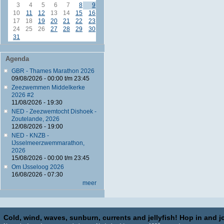
3
4
5
6
7
8
9
10
11
12
13
14
15
16
17
18
19
20
21
22
23
24
25
26
27
28
29
30
31
Agenda
GBR - Thames Marathon 2026
09/08/2026 -
00:00
t/m
23:45
Zeezwemmen Middelkerke
2026 #2
11/08/2026 - 19:30
NED - Zeezwemtocht Dishoek -
Zoutelande, 2026
12/08/2026 - 19:00
NED - KNZB -
IJsselmeerzwemmarathon,
2026
15/08/2026 -
00:00
t/m
23:45
Om IJsseloog 2026
16/08/2026 - 07:30
meer
Cold, wind, waves, sunburn, currents and jellyfish! Hop in and jo