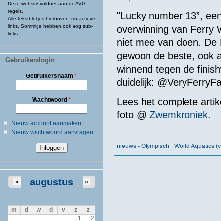
Deze website voldoet aan de AVG
regels.
"Lucky number 13”, een
Alle tekstblokjes hierboven zijn actieve
links. Sommige hebben ook nog sub-
overwinning van Ferry 
links.
niet mee van doen. De 
gewoon de beste, ook a
Gebruikerslogin
winnend tegen de finish
Gebruikersnaam
*
duidelijk: @VeryFerryF
Wachtwoord
*
Lees het complete artik
foto @
Zwemkroniek.
Nieuw account aanmaken
Nieuw wachtwoord aanvragen
nieuws - Olympisch
World Aquatics (
augustus
«
»
m
d
w
d
v
z
z
1
2