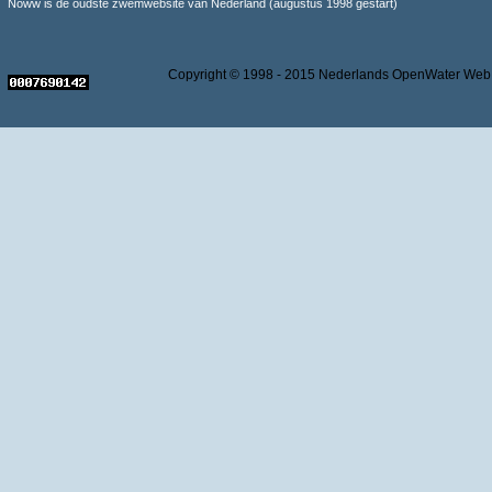
Noww is de oudste zwemwebsite van Nederland (augustus 1998 gestart)
Copyright © 1998 - 2015 Nederlands OpenWater