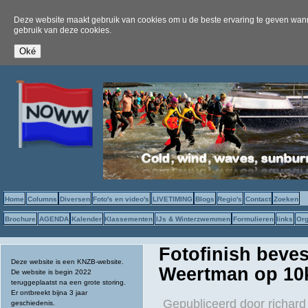
Deze website maakt gebruik van cookies om u de beste ervaring te geven wanne
gebruik van deze cookies.
Home
Columns
Diversen
Foto's en video's
LIVETIMING
Blogs
Regio's
Contact
Zoeken
Brochure
AGENDA
Kalender
Klassementen
IJs & Winterzwemmen
Formulieren
links
Org
Fotofinish beve
Deze website is een KNZB-website.
Weertman op 1
De website is begin 2022
teruggeplaatst na een grote storing.
Er ontbreekt bijna 3 jaar
Gepubliceerd door
richard
geschiedenis.