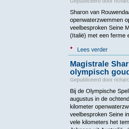
Gepubliceerd door
richar
Sharon van Rouwendaal
openwaterzwemmen op d
veelbesproken Seine M
(Italië) met een ferme
over Van Rouw
Lees verder
Magistrale Sha
olympisch gou
Gepubliceerd door
richar
Bij de Olympische Spe
augustus in de ochtend
kilometer openwaterzw
veelbesproken Seine in
vele kilometers het t