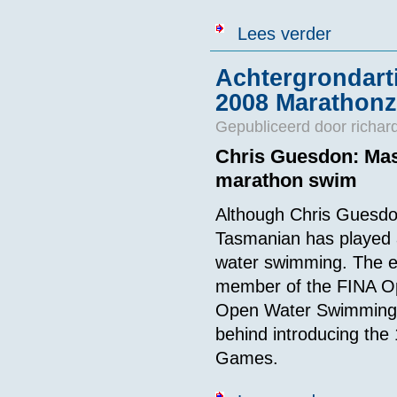
over Mijn 20
Lees verder
Achtergrondarti
2008 Marathon
Gepubliceerd door
richar
Chris Guesdon: Mas
marathon swim
Although Chris Guesdo
Tasmanian has played a 
water swimming. The e
member of the FINA Op
Open Water Swimming R
behind introducing the
Games.
over Achterg