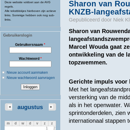
Sharon van Rouw
Deze website voldoet aan de AVG
regels.
KNZB-langeafs
Alle tekstblokjes hierboven zijn actieve
links. Sommige hebben ook nog sub-
Gepubliceerd door
Niek Kl
links.
Sharon van Rouwendaa
Gebruikerslogin
langeafstandszwempr
Gebruikersnaam
*
Marcel Wouda gaat ze 
ontwikkeling van de l
Wachtwoord
*
topzwemmen.
Nieuw account aanmaken
Nieuw wachtwoord aanvragen
Gerichte impuls voor 
Met het langeafstandpr
versterking van de mid
als in het openwater. Wa
augustus
«
»
sprintonderdelen, zie
internationaal stappen
m
d
w
d
v
z
z
1
2