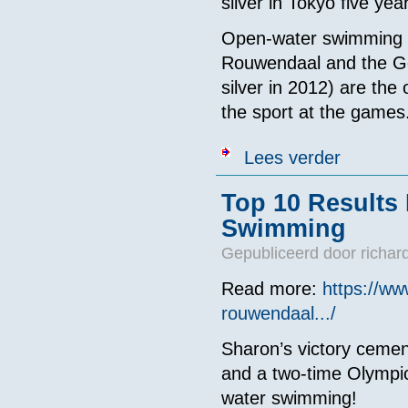
silver in Tokyo five yea
Open-water swimming h
Rouwendaal and the G
silver in 2012) are th
the sport at the games
over Sharon 
Lees verder
Top 10 Results
Swimming
Gepubliceerd door
richar
Read more:
https://w
rouwendaal.../
Sharon’s victory cemen
and a two-time Olympi
water swimming!