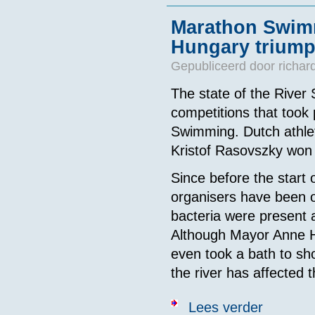
Marathon Swimm
Hungary triump
Gepubliceerd door
richar
The state of the River
competitions that took 
Swimming. Dutch athle
Kristof Rasovszky won 
Since before the start
organisers have been on
bacteria were present at
Although Mayor Anne Hi
even took a bath to sh
the river has affected t
over Maratho
Lees verder