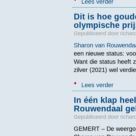
Lees verder
Dit is hoe gou
olympische prij
Gepubliceerd door
richar
Sharon van Rouwenda
een nieuwe status: vo
Want die status heeft 
zilver (2021) wel verdi
over Dit is h
Lees verder
In één klap hee
Rouwendaal geh
Gepubliceerd door
richar
GEMERT – De weergode