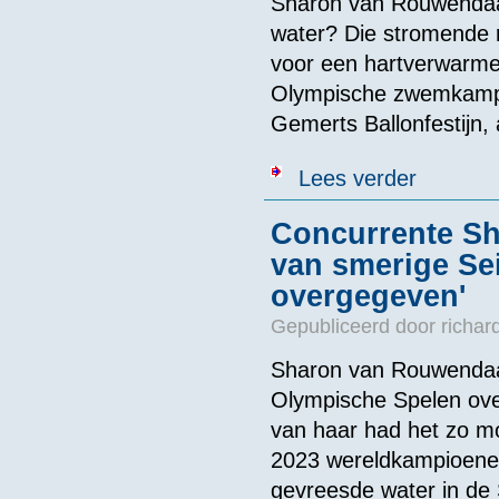
Sharon van Rouwendaal
water? Die stromende 
voor een hartverwarme
Olympische zwemkampio
Gemerts Ballonfestijn,
over In één k
Lees verder
Concurrente Sh
van smerige Sei
overgegeven'
Gepubliceerd door
richar
Sharon van Rouwendaal
Olympische Spelen ove
van haar had het zo mo
2023 wereldkampioene, 
gevreesde water in de 