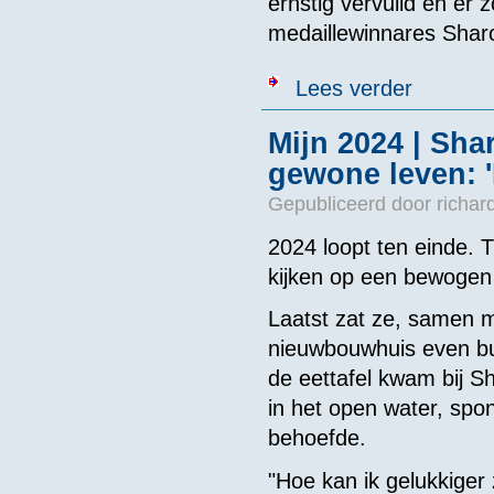
ernstig vervuild en er 
medaillewinnares Shar
over 'Ik kots
Lees verder
race in smeri
Mijn 2024 | Sh
gewone leven: '
Gepubliceerd door
richar
2024 loopt ten einde. T
kijken op een bewogen
Laatst zat ze, samen m
nieuwbouwhuis even bu
de eettafel kwam bij
in het open water, spo
behoefde.
"Hoe kan ik gelukkiger 