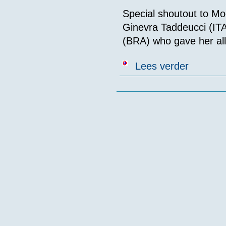
Special shoutout to M
Ginevra Taddeucci (IT
(BRA) who gave her all
over Top 10 
Lees verder
Pagina's