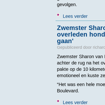
gevolgen.
over Concurr
Lees verder
Zwemster Shar
overleden hond
gaan'
Gepubliceerd door
richar
Zwemster Sharon van R
achter de rug na het o
pakte op de 10 kilome
emotioneel en kuste ze 
“Het was een hele moei
Boulevard.
over Zwemste
Lees verder