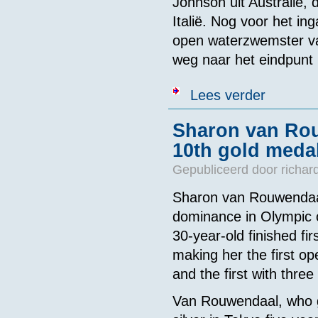
Johnson uit Australië, 
Italië. Nog voor het in
open waterzwemster van
weg naar het eindpunt n
over Magistr
Lees verder
Sharon van Rou
10th gold medal
Gepubliceerd door
richar
Sharon van Rouwendaal
dominance in Olympic 
30-year-old finished fi
making her the first o
and the first with three
Van Rouwendaal, who g