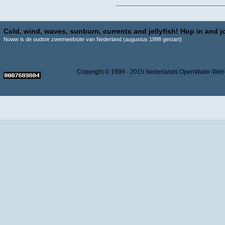
Cold, wind, waves, sunburn, currents and jellyfish! Hop in and jo
Noww is de oudste zwemwebsite van Nederland (augustus 1998 gestart)
Copyright © 1998 - 2015 Nederlands OpenWater