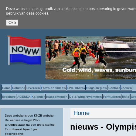
Deze website maakt gebruik van cookies om u de beste ervaring te geven wanne
gebruik van deze cookies.
Home
Columns
Diversen
Foto's en video's
LIVETIMING
Blogs
Regio's
Contact
Zoeken
Brochure
AGENDA
Kalender
Klassementen
IJs & Winterzwemmen
Formulieren
links
Org
U bent hier
Home
Deze website is een KNZB-website.
De website is begin 2022
nieuws - Olympi
teruggeplaatst na een grote storing.
Er ontbreekt bijna 3 jaar
geschiedenis.