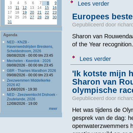
over Sharon v
Lees verder
3
4
5
6
7
8
9
10
11
12
13
14
15
16
17
18
19
20
21
22
23
Europees beste 
24
25
26
27
28
29
30
31
Gepubliceerd door
richar
Agenda
Sharon van Rouwendaa
NED - KNZB -
of the Year recognition
Havenwedstrijden Breskens,
Scheldestroom, 2026
08/08/2026 -
00:00
t/m
23:45
over Europees
Lees verder
Mechelen - Keerdok - 2026
08/08/2026 -
00:00
t/m
23:45
GBR - Thames Marathon 2026
'Ik kotste mijn
09/08/2026 -
00:00
t/m
23:45
Sharon van Rou
Zeezwemmen Middelkerke
2026 #2
olympische rac
11/08/2026 - 19:30
NED - Zeezwemtocht Dishoek -
Gepubliceerd door
richar
Zoutelande, 2026
12/08/2026 - 19:00
meer
Het was tijdens de Oly
gesprek van de dag: he
openwaterzwemmers hun