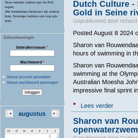
Dutch Culture 
Deze website voldoet aan de AVG
regels.
Gold in Seine ri
Alle tekstblokjes hierboven zijn actieve
links. Sommige hebben ook nog sub-
Gepubliceerd door
richard
links.
Posted August 8 2024 
Gebruikerslogin
Sharon van Rouwendaal 
Gebruikersnaam
*
hours of swimming in th
Wachtwoord
*
Sharon van Rouwendaal 
swimming at the Olympi
Nieuw account aanmaken
Australian Moesha John
Nieuw wachtwoord aanvragen
impressive final sprint i
over Dutch Cul
Lees verder
augustus
«
»
Sharon van Rou
openwaterzwemm
m
d
w
d
v
z
z
1
2
Gepubliceerd door
Gertjan