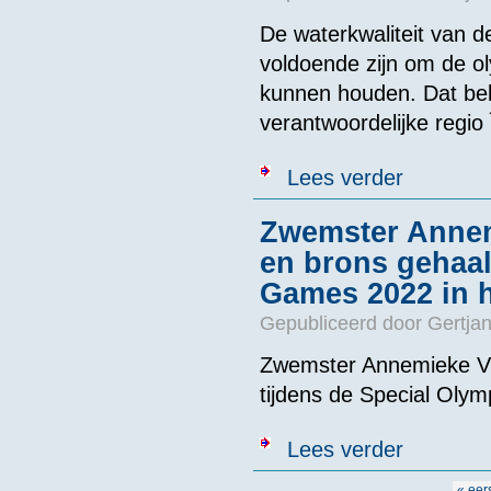
De waterkwaliteit van de
voldoende zijn om de 
kunnen houden. Dat bel
verantwoordelijke regio
over Rivier in
Lees verder
Zwemster Annem
en brons gehaal
Games 2022 in he
Gepubliceerd door
Gertjan
Zwemster Annemieke Vis
tijdens de Special Olym
over Zwemster 
Lees verder
Games 2022 in 
Pagina's
« eer