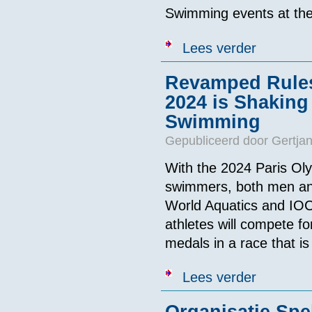
Swimming
events at th
over Marathon
Lees verder
Revamped Rules
2024 is Shakin
Swimming
Gepubliceerd door
Gertjan
With the 2024 Paris Ol
swimmers, both men an
World Aquatics and IOC,
athletes will compete f
medals in a race that i
over Revamped
Lees verder