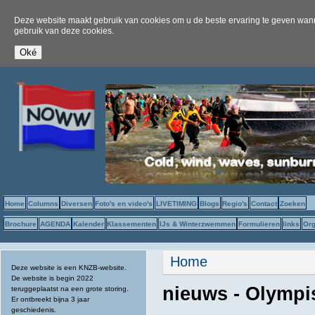
Deze website maakt gebruik van cookies om u de beste ervaring te geven wanne
gebruik van deze cookies.
Home
Columns
Diversen
Foto's en video's
LIVETIMING
Blogs
Regio's
Contact
Zoeken
Brochure
AGENDA
Kalender
Klassementen
IJs & Winterzwemmen
Formulieren
links
Org
U bent hier
Home
Deze website is een KNZB-website.
De website is begin 2022
nieuws - Olympi
teruggeplaatst na een grote storing.
Er ontbreekt bijna 3 jaar
geschiedenis.