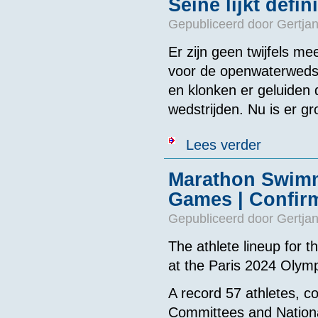
Seine lijkt defi
Gepubliceerd door
Gertjan
Er zijn geen twijfels m
voor de openwaterwedstr
en klonken er geluiden d
wedstrijden. Nu is er gro
over Seine lij
Lees verder
Marathon Swimm
Games | Confir
Gepubliceerd door
Gertjan
The athlete lineup for
at the Paris 2024 Olym
A record 57 athletes, c
Committees and Nationa