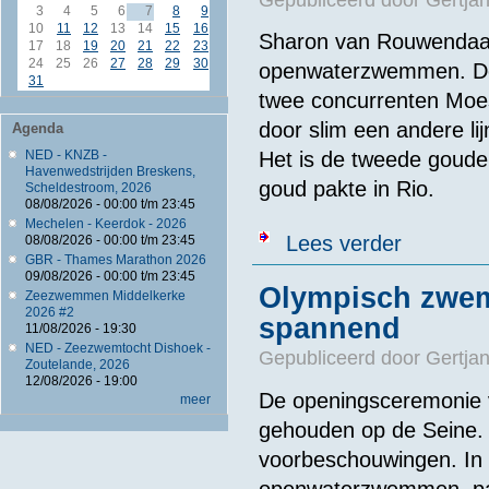
3
4
5
6
7
8
9
10
11
12
13
14
15
16
Sharon van Rouwendaal 
17
18
19
20
21
22
23
24
25
26
27
28
29
30
openwaterzwemmen. De 
31
twee concurrenten Moe
door slim een andere lij
Agenda
NED - KNZB -
Het is de tweede goude
Havenwedstrijden Breskens,
goud pakte in Rio.
Scheldestroom, 2026
08/08/2026 -
00:00
t/m
23:45
Mechelen - Keerdok - 2026
over Sharon v
Lees verder
08/08/2026 -
00:00
t/m
23:45
GBR - Thames Marathon 2026
09/08/2026 -
00:00
t/m
23:45
Olympisch zwemm
Zeezwemmen Middelkerke
2026 #2
spannend
11/08/2026 - 19:30
NED - Zeezwemtocht Dishoek -
Gepubliceerd door
Gertjan
Zoutelande, 2026
12/08/2026 - 19:00
De openingsceremonie 
meer
gehouden op de Seine. 
voorbeschouwingen. In d
openwaterzwemmen, parat