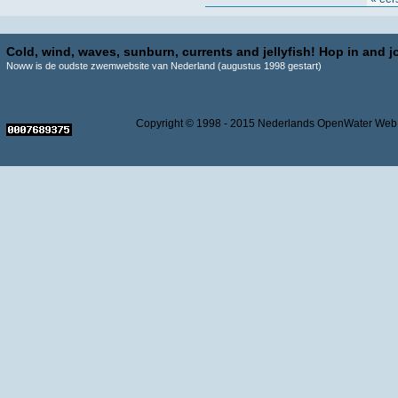
Cold, wind, waves, sunburn, currents and jellyfish! Hop in and jo
Noww is de oudste zwemwebsite van Nederland (augustus 1998 gestart)
Copyright © 1998 - 2015 Nederlands OpenWater