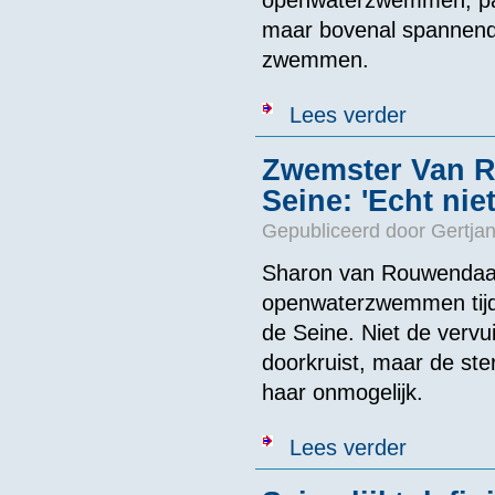
maar bovenal spannend o
zwemmen.
over Olympisch
Lees verder
Zwemster Van Ro
Seine: 'Echt nie
Gepubliceerd door
Gertjan
Sharon van Rouwendaal
openwaterzwemmen tijde
de Seine. Niet de vervui
doorkruist, maar de ste
haar onmogelijk.
over Zwemster 
Lees verder