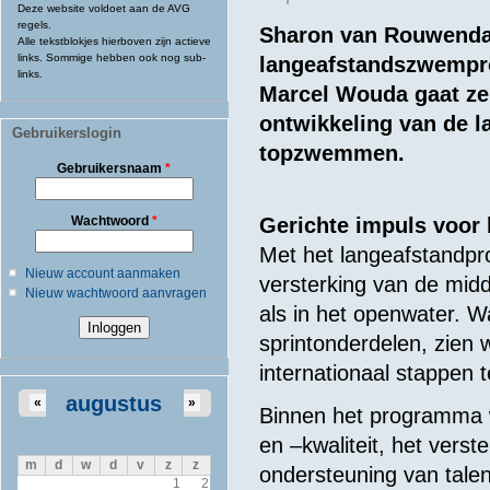
Deze website voldoet aan de AVG
regels.
Sharon van Rouwendaa
Alle tekstblokjes hierboven zijn actieve
links. Sommige hebben ook nog sub-
langeafstandszwempr
links.
Marcel Wouda gaat ze 
ontwikkeling van de l
Gebruikerslogin
topzwemmen.
Gebruikersnaam
*
Wachtwoord
*
Gerichte impuls voor 
Met het langeafstandpr
Nieuw account aanmaken
versterking van de mid
Nieuw wachtwoord aanvragen
als in het openwater. Wa
sprintonderdelen, zie
internationaal stappen
augustus
«
»
Binnen het programma 
en –kwaliteit, het vers
m
d
w
d
v
z
z
ondersteuning van talen
1
2