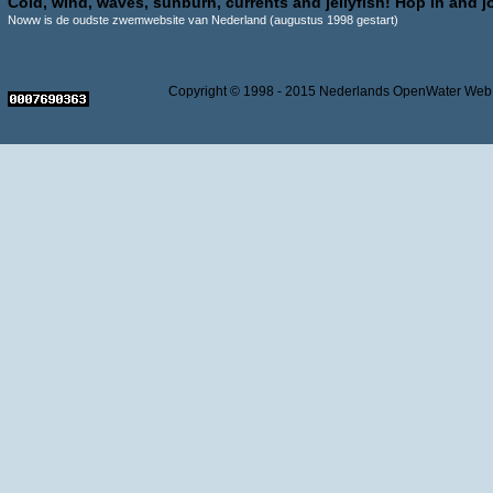
Cold, wind, waves, sunburn, currents and jellyfish! Hop in and jo
Noww is de oudste zwemwebsite van Nederland (augustus 1998 gestart)
Copyright © 1998 - 2015 Nederlands OpenWater