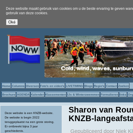
Deze website maakt gebruik van cookies om u de beste ervaring te geven wanne
gebruik van deze cookies.
Home
Columns
Diversen
Foto's en video's
LIVETIMING
Blogs
Regio's
Contact
Zoeken
Brochure
AGENDA
Kalender
Klassementen
IJs & Winterzwemmen
Formulieren
links
Org
Sharon van Rouw
Deze website is een KNZB-website.
KNZB-langeafs
De website is begin 2022
teruggeplaatst na een grote storing.
Er ontbreekt bijna 3 jaar
Gepubliceerd door
Niek Kl
geschiedenis.