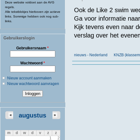
Deze website voldoet aan de AVG
regels.
Ook de Like 2 swim weds
Alle tekstblokjes hierboven zijn actieve
links. Sommige hebben ook nog sub-
Ga voor informatie naa
links.
Kijk tevens even naar d
verslag over het evene
Gebruikerslogin
Gebruikersnaam
*
nieuws - Nederland
KNZB (klasseme
Wachtwoord
*
Nieuw account aanmaken
Nieuw wachtwoord aanvragen
augustus
«
»
m
d
w
d
v
z
z
1
2