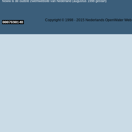
Noww is de oudste zwemwebsite van Nederland (augustus 1998 gestart)
Copyright © 1998 - 2015 Nederlands OpenWater