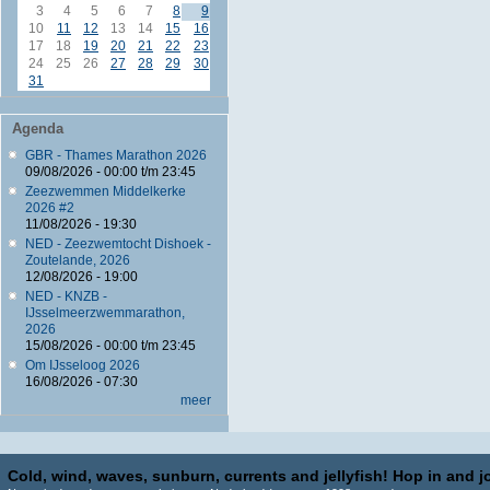
3
4
5
6
7
8
9
10
11
12
13
14
15
16
17
18
19
20
21
22
23
24
25
26
27
28
29
30
31
Agenda
GBR - Thames Marathon 2026
09/08/2026 -
00:00
t/m
23:45
Zeezwemmen Middelkerke
2026 #2
11/08/2026 - 19:30
NED - Zeezwemtocht Dishoek -
Zoutelande, 2026
12/08/2026 - 19:00
NED - KNZB -
IJsselmeerzwemmarathon,
2026
15/08/2026 -
00:00
t/m
23:45
Om IJsseloog 2026
16/08/2026 - 07:30
meer
Cold, wind, waves, sunburn, currents and jellyfish! Hop in and jo