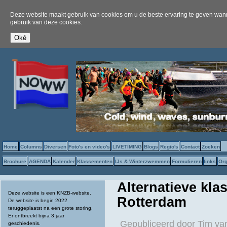
Deze website maakt gebruik van cookies om u de beste ervaring te geven wanne
gebruik van deze cookies.
Home
Columns
Diversen
Foto's en video's
LIVETIMING
Blogs
Regio's
Contact
Zoeken
Brochure
AGENDA
Kalender
Klassementen
IJs & Winterzwemmen
Formulieren
links
Org
Alternatieve kla
Deze website is een KNZB-website.
Rotterdam
De website is begin 2022
teruggeplaatst na een grote storing.
Er ontbreekt bijna 3 jaar
Gepubliceerd door
Tim va
geschiedenis.