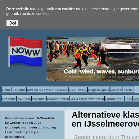
Deze website maakt gebruik van cookies om u de beste ervaring te geven wanne
gebruik van deze cookies.
Home
Columns
Diversen
Foto's en video's
LIVETIMING
Blogs
Regio's
Contact
Zoeken
Brochure
AGENDA
Kalender
Klassementen
IJs & Winterzwemmen
Formulieren
links
Org
Alternatieve kl
Deze website is een KNZB-website.
en IJsselmeerov
De website is begin 2022
teruggeplaatst na een grote storing.
Er ontbreekt bijna 3 jaar
Gepubliceerd door
Tim va
geschiedenis.