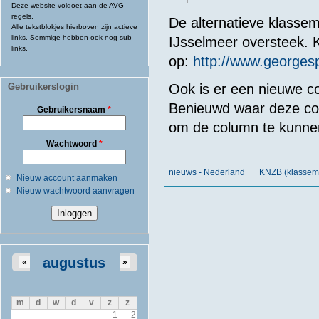
Deze website voldoet aan de AVG
regels.
De alternatieve klasse
Alle tekstblokjes hierboven zijn actieve
links. Sommige hebben ook nog sub-
IJsselmeer oversteek. K
links.
op:
http://www.georges
Gebruikerslogin
Ook is er een nieuwe c
Benieuwd waar deze co
Gebruikersnaam
*
om de column te kunne
Wachtwoord
*
nieuws - Nederland
KNZB (klasseme
Nieuw account aanmaken
Nieuw wachtwoord aanvragen
augustus
«
»
m
d
w
d
v
z
z
1
2