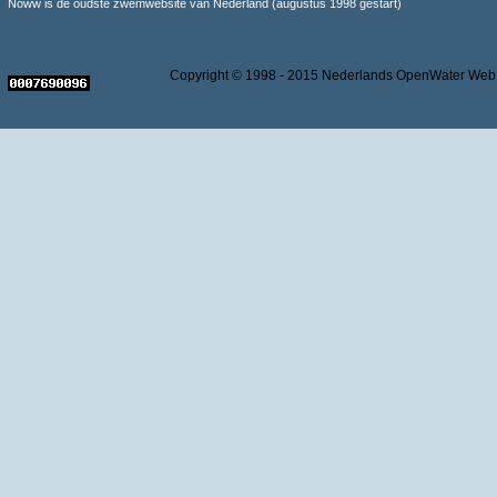
Noww is de oudste zwemwebsite van Nederland (augustus 1998 gestart)
Copyright © 1998 - 2015 Nederlands OpenWater