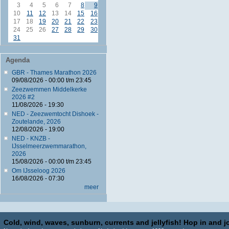
3
4
5
6
7
8
9
10
11
12
13
14
15
16
17
18
19
20
21
22
23
24
25
26
27
28
29
30
31
Agenda
GBR - Thames Marathon 2026
09/08/2026 -
00:00
t/m
23:45
Zeezwemmen Middelkerke
2026 #2
11/08/2026 - 19:30
NED - Zeezwemtocht Dishoek -
Zoutelande, 2026
12/08/2026 - 19:00
NED - KNZB -
IJsselmeerzwemmarathon,
2026
15/08/2026 -
00:00
t/m
23:45
Om IJsseloog 2026
16/08/2026 - 07:30
meer
Cold, wind, waves, sunburn, currents and jellyfish! Hop in and jo