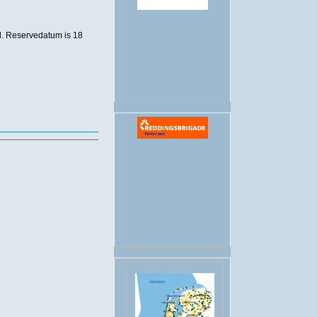
.
d. Reservedatum is 18