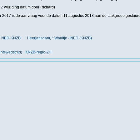
v. wijziging datum door Richard)
 2017 is de aanvraag voor de datum 11 augustus 2018 aan de taakgroep gestuur
nt) NED-KNZB
Heerjansdam, 't Waaltje - NED (KNZB)
tswedstrijd)
KNZB-regio-ZH