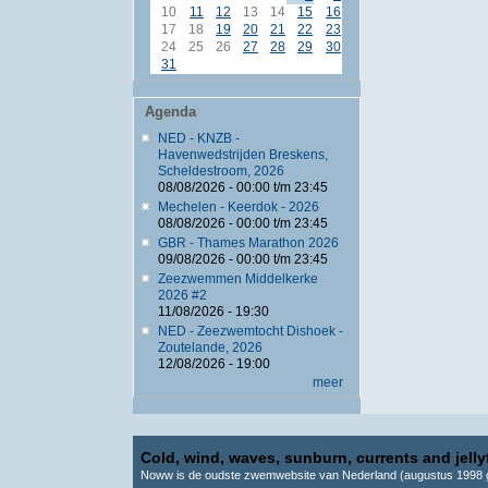
10
11
12
13
14
15
16
17
18
19
20
21
22
23
24
25
26
27
28
29
30
31
Agenda
NED - KNZB -
Havenwedstrijden Breskens,
Scheldestroom, 2026
08/08/2026 -
00:00
t/m
23:45
Mechelen - Keerdok - 2026
08/08/2026 -
00:00
t/m
23:45
GBR - Thames Marathon 2026
09/08/2026 -
00:00
t/m
23:45
Zeezwemmen Middelkerke
2026 #2
11/08/2026 - 19:30
NED - Zeezwemtocht Dishoek -
Zoutelande, 2026
12/08/2026 - 19:00
meer
Cold, wind, waves, sunburn, currents and jellyf
Noww is de oudste zwemwebsite van Nederland (augustus 1998 g