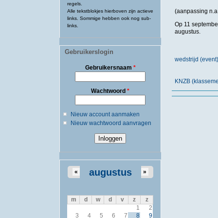
regels.
(aanpassing n.a.
Alle tekstblokjes hierboven zijn actieve
links. Sommige hebben ook nog sub-
Op 11 september
links.
augustus.
Gebruikerslogin
wedstrijd (eve
Gebruikersnaam
*
KNZB (klassemen
Wachtwoord
*
Nieuw account aanmaken
Nieuw wachtwoord aanvragen
augustus
«
»
m
d
w
d
v
z
z
1
2
3
4
5
6
7
8
9