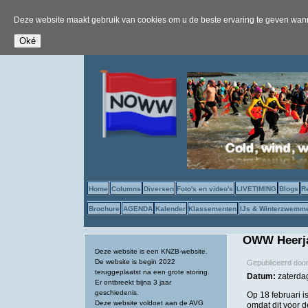
Deze website maakt gebruik van cookies om u de beste ervaring te geven wanne
Home
Columns
Diversen
Foto's en video's
LIVETIMING
Blogs
R
Brochure
AGENDA
Kalender
Klassementen
IJs & Winterzwemm
OWW Heerj
Deze website is een KNZB-website.
De website is begin 2022
Gepubliceerd doo
teruggeplaatst na een grote storing.
Datum:
zaterda
Er ontbreekt bijna 3 jaar
geschiedenis.
Op 18 februari 
Deze website voldoet aan de AVG
omdat dit voor d