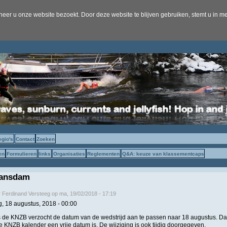
er u onze website bezoekt. Door deze website te blijven gebruiken, stemt u in me
egio's
Contact
Zoeken
en
Formulieren
links
Organisaties
Reglementen
Q&A: keuze van klassementcaps
ansdam
r
Ferdinand Versteeg
op
ma, 19/02/2018 - 17:19
g, 18 augustus, 2018 - 00:00
is de KNZB verzocht de datum van de wedstrijd aan te passen naar 18 augustus. D
e KNZB kalender een vrije datum is. De wijziging is ook tijdig doorgegeven.