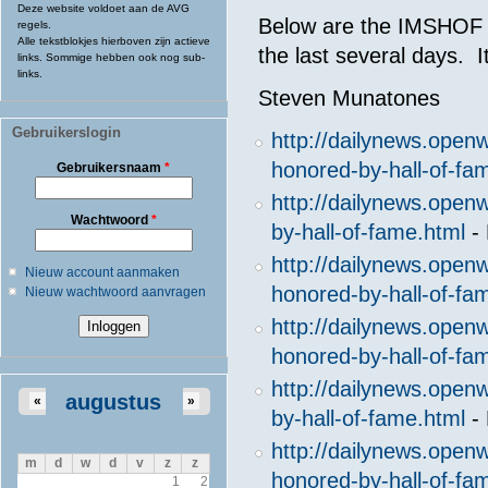
Deze website voldoet aan de AVG
Below are the IMSHOF in
regels.
Alle tekstblokjes hierboven zijn actieve
the last several days. I
links. Sommige hebben ook nog sub-
links.
Steven Munatones
Gebruikerslogin
http://dailynews.ope
honored-by-hall-of-fa
Gebruikersnaam
*
http://dailynews.ope
Wachtwoord
*
by-hall-of-fame.html
-
http://dailynews.ope
Nieuw account aanmaken
honored-by-hall-of-fa
Nieuw wachtwoord aanvragen
http://dailynews.ope
honored-by-hall-of-fa
http://dailynews.open
augustus
«
»
by-hall-of-fame.html
- 
http://dailynews.ope
m
d
w
d
v
z
z
honored-by-hall-of-fa
1
2