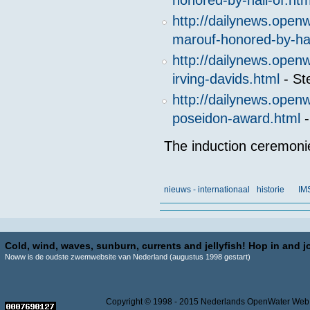
honored-by-hall-of.htm
http://dailynews.op
marouf-honored-by-hal
http://dailynews.ope
irving-davids.html
- St
http://dailynews.ope
poseidon-award.html
-
The induction ceremoni
nieuws - internationaal
historie
IM
Cold, wind, waves, sunburn, currents and jellyfish! Hop in and jo
Noww is de oudste zwemwebsite van Nederland (augustus 1998 gestart)
Copyright © 1998 - 2015 Nederlands OpenWater