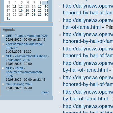
3
4
5
6
7
8
9
http://dailynews.open
10
11
12
13
14
15
16
17
18
19
20
21
22
23
honored-by-hall-of-fa
24
25
26
27
28
29
30
31
http://dailynews.open
hall-of-fame.html
- Pil
Agenda
http://dailynews.ope
GBR - Thames Marathon 2026
09/08/2026 -
00:00
t/m
23:45
honored-by-hall-of-fa
Zeezwemmen Middelkerke
http://dailynews.open
2026 #2
11/08/2026 - 19:30
honored-by-hall-of-fa
NED - Zeezwemtocht Dishoek -
Zoutelande, 2026
http://dailynews.ope
12/08/2026 - 19:00
NED - KNZB -
by-hall-of-fame.html
-
IJsselmeerzwemmarathon,
2026
http://dailynews.ope
15/08/2026 -
00:00
t/m
23:45
honored-by-hall-of-fa
Om IJsseloog 2026
16/08/2026 - 07:30
http://dailynews.ope
meer
by-hall-of-fame.html
- 
http://dailynews.ope