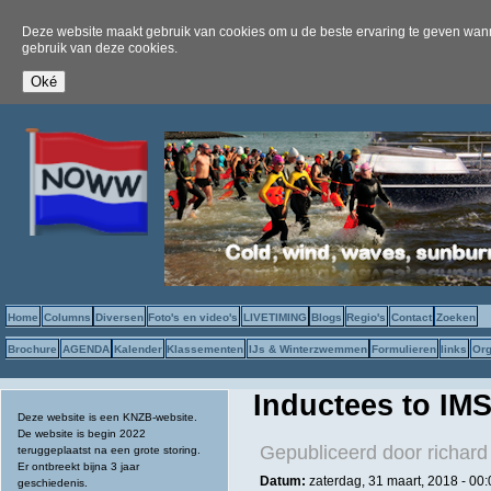
Deze website maakt gebruik van cookies om u de beste ervaring te geven wanne
gebruik van deze cookies.
Home
Columns
Diversen
Foto's en video's
LIVETIMING
Blogs
Regio's
Contact
Zoeken
Brochure
AGENDA
Kalender
Klassementen
IJs & Winterzwemmen
Formulieren
links
Org
Inductees to IM
Deze website is een KNZB-website.
De website is begin 2022
Gepubliceerd door
richard
teruggeplaatst na een grote storing.
Er ontbreekt bijna 3 jaar
Datum:
zaterdag, 31 maart, 2018 - 00:
geschiedenis.