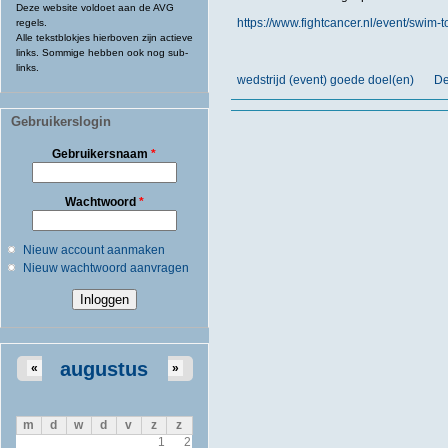
Deze website voldoet aan de AVG
https://www.fightcancer.nl/event/swim-to
regels.
Alle tekstblokjes hierboven zijn actieve
links. Sommige hebben ook nog sub-
links.
wedstrijd (event) goede doel(en)
De
Gebruikerslogin
Gebruikersnaam
*
Wachtwoord
*
Nieuw account aanmaken
Nieuw wachtwoord aanvragen
augustus
«
»
m
d
w
d
v
z
z
1
2