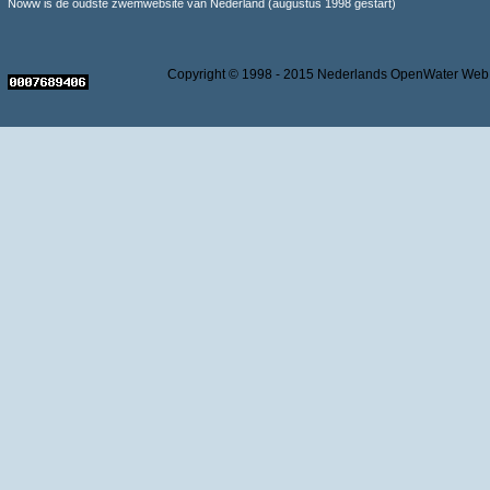
Noww is de oudste zwemwebsite van Nederland (augustus 1998 gestart)
Copyright © 1998 - 2015 Nederlands OpenWater