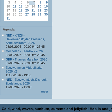
3
4
5
6
7
8
9
10
11
12
13
14
15
16
17
18
19
20
21
22
23
24
25
26
27
28
29
30
31
Agenda
NED - KNZB -
Havenwedstrijden Breskens,
Scheldestroom, 2026
08/08/2026 -
00:00
t/m
23:45
Mechelen - Keerdok - 2026
08/08/2026 -
00:00
t/m
23:45
GBR - Thames Marathon 2026
09/08/2026 -
00:00
t/m
23:45
Zeezwemmen Middelkerke
2026 #2
11/08/2026 - 19:30
NED - Zeezwemtocht Dishoek -
Zoutelande, 2026
12/08/2026 - 19:00
meer
Cold, wind, waves, sunburn, currents and jellyfish! Hop in and jo