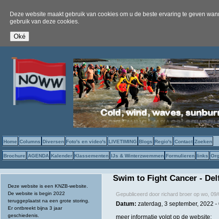
Deze website maakt gebruik van cookies om u de beste ervaring te geven wanne
gebruik van deze cookies.
Home
Columns
Diversen
Foto's en video's
LIVETIMING
Blogs
Regio's
Contact
Zoeken
Brochure
AGENDA
Kalender
Klassementen
IJs & Winterzwemmen
Formulieren
links
Org
Swim to Fight Cancer - Del
Deze website is een KNZB-website.
De website is begin 2022
Gepubliceerd door
richard broer
op
wo, 09/
teruggeplaatst na een grote storing.
Datum:
zaterdag, 3 september, 2022 -
Er ontbreekt bijna 3 jaar
geschiedenis.
meer informatie volgt op de website: