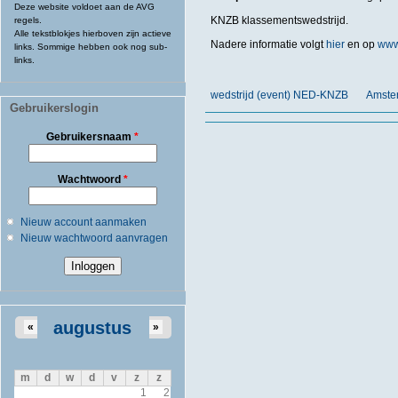
Deze website voldoet aan de AVG
KNZB klassementswedstrijd.
regels.
Alle tekstblokjes hierboven zijn actieve
Nadere informatie volgt
hier
en op
www
links. Sommige hebben ook nog sub-
links.
wedstrijd (event) NED-KNZB
Amste
Gebruikerslogin
Gebruikersnaam
*
Wachtwoord
*
Nieuw account aanmaken
Nieuw wachtwoord aanvragen
augustus
«
»
m
d
w
d
v
z
z
1
2