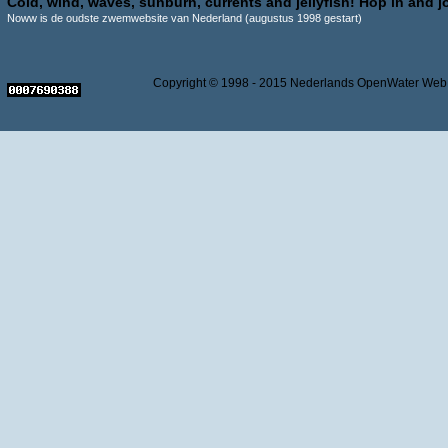
Cold, wind, waves, sunburn, currents and jellyfish! Hop in and jo
Noww is de oudste zwemwebsite van Nederland (augustus 1998 gestart)
Copyright © 1998 - 2015 Nederlands OpenWater