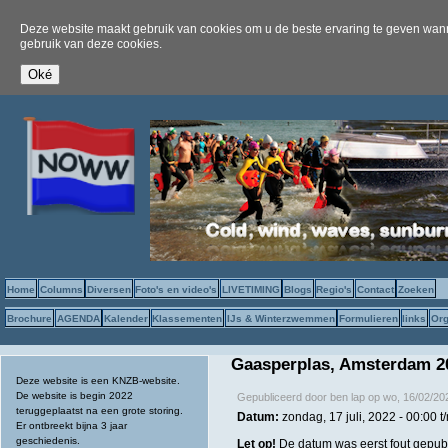
Deze website maakt gebruik van cookies om u de beste ervaring te geven wanne
gebruik van deze cookies.
Home
Columns
Diversen
Foto's en video's
LIVETIMING
Blogs
Regio's
Contact
Zoeken
Brochure
AGENDA
Kalender
Klassementen
IJs & Winterzwemmen
Formulieren
links
Org
Gaasperplas, Amsterdam 2
Deze website is een KNZB-website.
De website is begin 2022
Gepubliceerd door
ben lap
op
wo, 16/02/20
teruggeplaatst na een grote storing.
Datum:
zondag, 17 juli, 2022 -
00:00
t
Er ontbreekt bijna 3 jaar
geschiedenis.
Let op!
De datum was eerst fout gepub