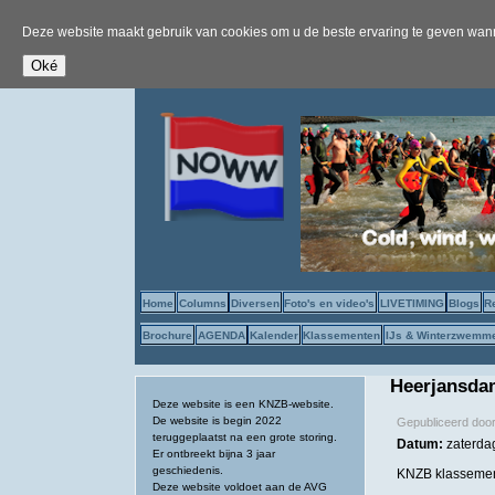
Deze website maakt gebruik van cookies om u de beste ervaring te geven wanne
Home
Columns
Diversen
Foto's en video's
LIVETIMING
Blogs
R
Brochure
AGENDA
Kalender
Klassementen
IJs & Winterzwemm
Heerjansdam
Deze website is een KNZB-website.
De website is begin 2022
Gepubliceerd doo
teruggeplaatst na een grote storing.
Datum:
zaterda
Er ontbreekt bijna 3 jaar
geschiedenis.
KNZB klassemen
Deze website voldoet aan de AVG