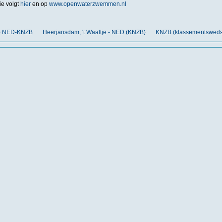
ie volgt
hier
en op
www.openwaterzwemmen.nl
nt) NED-KNZB
Heerjansdam, 't Waaltje - NED (KNZB)
KNZB (klassementswedst