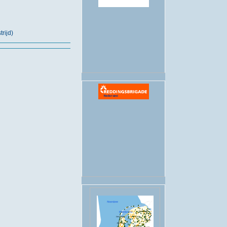
.
rijd)