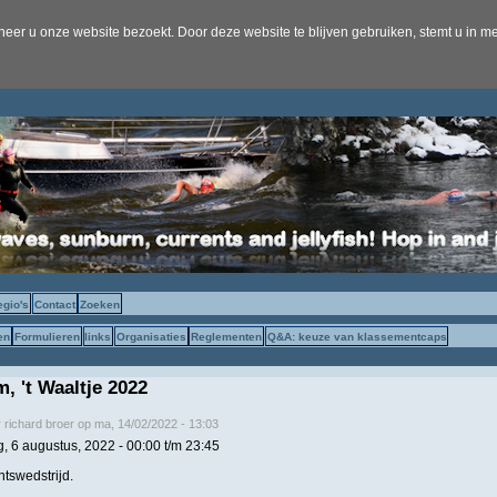
er u onze website bezoekt. Door deze website te blijven gebruiken, stemt u in me
egio's
Contact
Zoeken
en
Formulieren
links
Organisaties
Reglementen
Q&A: keuze van klassementcaps
, 't Waaltje 2022
r
richard broer
op
ma, 14/02/2022 - 13:03
g, 6 augustus, 2022 -
00:00
t/m
23:45
tswedstrijd.