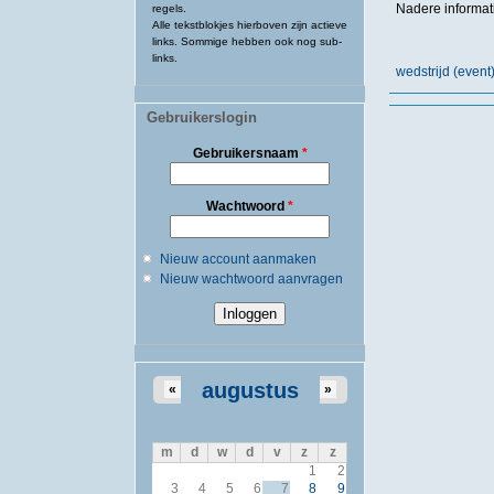
Nadere informat
regels.
Alle tekstblokjes hierboven zijn actieve
links. Sommige hebben ook nog sub-
links.
wedstrijd (eve
Gebruikerslogin
Gebruikersnaam
*
Wachtwoord
*
Nieuw account aanmaken
Nieuw wachtwoord aanvragen
augustus
«
»
m
d
w
d
v
z
z
1
2
3
4
5
6
7
8
9