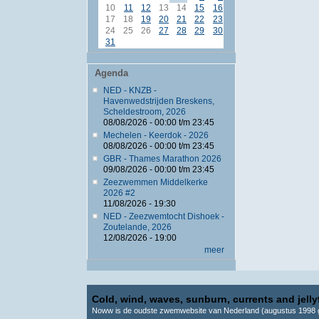
10
11
12
13
14
15
16
17
18
19
20
21
22
23
24
25
26
27
28
29
30
31
Agenda
NED - KNZB -
Havenwedstrijden Breskens,
Scheldestroom, 2026
08/08/2026 -
00:00
t/m
23:45
Mechelen - Keerdok - 2026
08/08/2026 -
00:00
t/m
23:45
GBR - Thames Marathon 2026
09/08/2026 -
00:00
t/m
23:45
Zeezwemmen Middelkerke
2026 #2
11/08/2026 - 19:30
NED - Zeezwemtocht Dishoek -
Zoutelande, 2026
12/08/2026 - 19:00
meer
Cold, wind, waves, sunburn, currents and jellyf
Noww is de oudste zwemwebsite van Nederland (augustus 1998 g