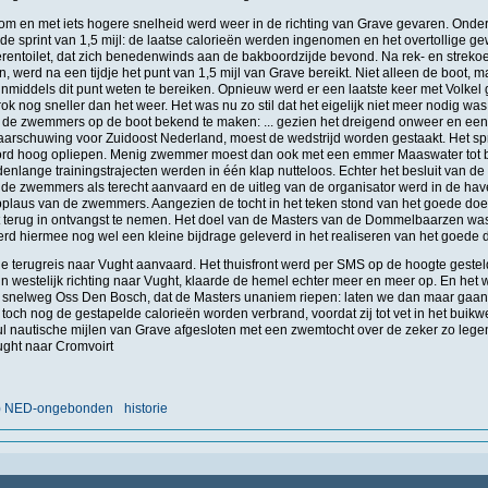
om en met iets hogere snelheid werd weer in de richting van Grave gevaren. Onder
de sprint van 1,5 mijl: de laatse calorieën werden ingenomen en het overtollige g
erentoilet, dat zich benedenwinds aan de bakboordzijde bevond. Na rek- en strek
, werd na een tijdje het punt van 1,5 mijl van Grave bereikt. Niet alleen de boot, 
middels dit punt weten te bereiken. Opnieuw werd er een laatste keer met Volkel 
rok nog sneller dan het weer. Het was nu zo stil dat het eigelijk niet meer nodig wa
 de zwemmers op de boot bekend te maken: ... gezien het dreigend onweer en een
rschuwing voor Zuidoost Nederland, moest de wedstrijd worden gestaakt. Het spr
ord hoog opliepen. Menig zwemmer moest dan ook met een emmer Maaswater tot
nlange trainingstrajecten werden in één klap nutteloos. Echter het besluit van de
r de zwemmers als terecht aanvaard en de uitleg van de organisator werd in de ha
pplaus van de zwemmers. Aangezien de tocht in het teken stond van het goede doe
et terug in ontvangst te nemen. Het doel van de Masters van de Dommelbaarzen was 
rd hiermee nog wel een kleine bijdrage geleverd in het realiseren van het goede d
e terugreis naar Vught aanvaard. Het thuisfront werd per SMS op de hoogte gestel
in westelijk richting naar Vught, klaarde de hemel echter meer en meer op. En het 
e snelweg Oss Den Bosch, dat de Masters unaniem riepen: laten we dan maar gaa
och nog de gestapelde calorieën worden verbrand, voordat zij tot vet in het buik
l nautische mijlen van Grave afgesloten met een zwemtocht over de zeker zo leg
ght naar Cromvoirt
nt) NED-ongebonden
historie