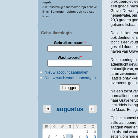
piek geprojecte
regels.
een goede nacht
Alle tekstblokjes hierboven zijn actieve
Grave. De weerg
links. Sommige hebben ook nog sub-
hemelwater, om 
links.
20,3 graden goed
getraind lichaam
Gebruikerslogin
De tocht kent tw
ook deelnemers b
tocht is eenvou
Gebruikersnaam
*
gesteld door ee
haven van Grave
Wachtwoord
*
De ontberingen s
ademlucht gevul
natuurlijk van, 
Nieuw account aanmaken
jaren zwemmen in
Nieuw wachtwoord aanvragen
laatste ontwikk
eveneens gehoo
Na een tocht van
normaliter de b
naar Grave teru
inmiddels is op
augustus
«
»
de Maas. Een ge
Op het moment d
stilte aan boord,
m
d
w
d
v
z
z
zeggen waar en wa
1
2
de afstand waar 
zetten, om nog e
3
4
5
6
7
8
9