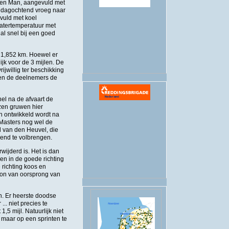
eren Man, aangevuld met
ondagochtend vroeg naar
.
vuld met koel
watertemperatuur met
 al snel bij een goed
s 1,852 km. Hoewel er
jk voor de 3 mijlen. De
jwillig ter beschikking
den de deelnemers de
nel na de afvaart de
zen gruwen hier
en ontwikkeld wordt na
 Masters nog wel de
 van den Heuvel, die
nd te volbrengen.
wijderd is. Het is dan
en in de goede richting
richting koos en
ron van oorsprong van
n. Er heerste doodse
... niet precies te
1,5 mijl. Natuurlijk niet
 maar op een sprinten te