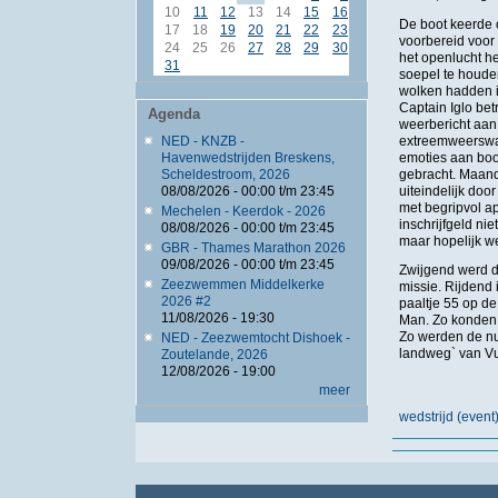
10
11
12
13
14
15
16
De boot keerde 
17
18
19
20
21
22
23
voorbereid voor 
24
25
26
27
28
29
30
het openlucht h
31
soepel te houden
wolken hadden in
Captain Iglo bet
Agenda
weerbericht aan
extreemweerswaa
NED - KNZB -
emoties aan bo
Havenwedstrijden Breskens,
gebracht. Maande
Scheldestroom, 2026
uiteindelijk doo
08/08/2026 -
00:00
t/m
23:45
met begripvol a
Mechelen - Keerdok - 2026
inschrijfgeld ni
08/08/2026 -
00:00
t/m
23:45
maar hopelijk we
GBR - Thames Marathon 2026
09/08/2026 -
00:00
t/m
23:45
Zwijgend werd d
Zeezwemmen Middelkerke
missie. Rijdend 
2026 #2
paaltje 55 op d
11/08/2026 - 19:30
Man. Zo konden t
Zo werden de nu
NED - Zeezwemtocht Dishoek -
landweg` van Vu
Zoutelande, 2026
12/08/2026 - 19:00
meer
wedstrijd (eve