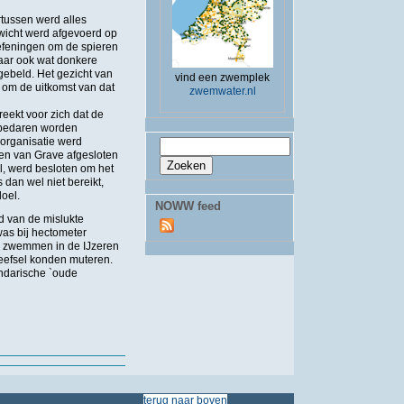
tussen werd alles
ewicht werd afgevoerd op
oefeningen om de spieren
maar ook wat donkere
gebeld. Het gezicht van
vind een zwemplek
s om de uitkomst van dat
zwemwater.nl
eekt voor zich dat de
 bedaren worden
 organisatie werd
Zoekveld
Zoeken
ven van Grave afgesloten
l, werd besloten om het
dan wel niet bereikt,
oel.
NOWW feed
d van de mislukte
was bij hectometer
n zwemmen in de IJzeren
weefsel konden muteren.
endarische `oude
terug
naar
boven