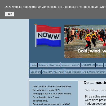
Deze website maakt gebruik van cookies om u de beste ervaring te geven wanne
Home
Columns
Diversen
Foto's en video's
LIVETIMING
Blogs
R
Brochure
AGENDA
Kalender
Klassementen
IJs & Winterzwemm
De .... naut
Deze website is een KNZB-website.
De website is begin 2022
Gepubliceerd doo
teruggeplaatst na een grote storing.
Bij de echte zwe
Er ontbreekt bijna 3 jaar
werd deze prest
geschiedenis.
hadden gezwomme
Deze website voldoet aan de AVG