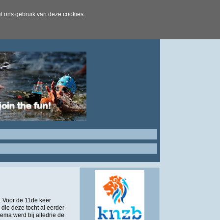
t ons gebruik van deze cookies.
l. Voor de 11de keer
die deze tocht al eerder
ma werd bij alledrie de