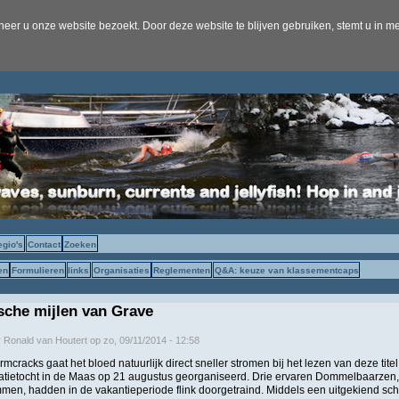
er u onze website bezoekt. Door deze website te blijven gebruiken, stemt u in me
egio's
Contact
Zoeken
en
Formulieren
links
Organisaties
Reglementen
Q&A: keuze van klassementcaps
ische mijlen van Grave
r
Ronald van Houtert
op
zo, 09/11/2014 - 12:58
rmcracks gaat het bloed natuurlijk direct sneller stromen bij het lezen van deze tite
atietocht in de Maas op 21 augustus georganiseerd. Drie ervaren Dommelbaarzen, 
n, hadden in de vakantieperiode flink doorgetraind. Middels een uitgekiend sche