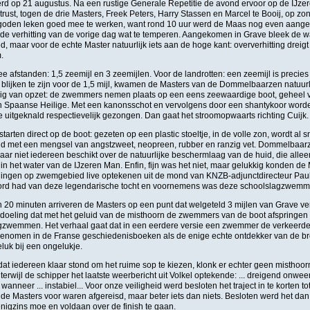
erd op 21 augustus. Na een rustige Generale Repetitie de avond ervoor op de IJz
rust, togen de drie Masters, Freek Peters, Harry Stassen en Marcel te Booij, op z
oden leken goed mee te werken, want rond 10 uur werd de Maas nog even aange
de verhitting van de vorige dag wat te temperen. Aangekomen in Grave bleek de 
, maar voor de echte Master natuurlijk iets aan de hoge kant: oververhitting dreigt
.
ee afstanden: 1,5 zeemijl en 3 zeemijlen. Voor de landrotten: een zeemijl is precie
lijken te zijn voor de 1,5 mijl, kwamen de Masters van de Dommelbaarzen natuurli
dig van opzet: de zwemmers nemen plaats op een eens zeewaardige boot, geheel vri
n Spaanse Heilige. Met een kanonsschot en vervolgens door een shantykoor wor
 uitgeknald respectievelijk gezongen. Dan gaat het stroomopwaarts richting Cuijk.
tarten direct op de boot: gezeten op een plastic stoeltje, in de volle zon, wordt al s
d met een mengsel van angstzweet, neopreen, rubber en ranzig vet. Dommelbaar
maar niet iedereen beschikt over de natuurlijke beschermlaag van de huid, die alle
 het water van de IJzeren Man. Enfin, fijn was het niet, maar gelukkig konden de
elingen op zwemgebied live optekenen uit de mond van KNZB-adjunctdirecteur Paul
rd had van deze legendarische tocht en voornemens was deze schoolslagzwemme
 20 minuten arriveren de Masters op een punt dat welgeteld 3 mijlen van Grave ver
edoeling dat met het geluid van de misthoorn de zwemmers van de boot afspringen 
gzwemmen. Het verhaal gaat dat in een eerdere versie een zwemmer de verkeerde 
genomen in de Franse geschiedenisboeken als de enige echte ontdekker van de b
luk bij een ongelukje.
at iedereen klaar stond om het ruime sop te kiezen, klonk er echter geen misthoor
 terwijl de schipper het laatste weerbericht uit Volkel optekende: ... dreigend onweer 
nneer ... instabiel... Voor onze veiligheid werd besloten het traject in te korten tot 
de Masters voor waren afgereisd, maar beter iets dan niets. Besloten werd het dan
nigzins moe en voldaan over de finish te gaan.