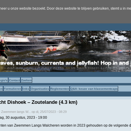
er u onze website bezoekt. Door deze website te blijven gebruiken, stemt u in me
egio's
Contact
Zoeken
en
Formulieren
links
Organisaties
Reglementen
Q&A: keuze van klassementcaps
t Dishoek – Zoutelande (4.3 km)
r
Zwemmen langs W...
op
di, 25/07/2023 - 08:29
g, 30 augustus, 2023 - 19:00
ten van Zwemmen Langs Walcheren worden in 2023 gehouden op de volgende da