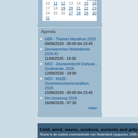
10
11
12
13
14
15
16
17
18
19
20
21
22
23
24
25
26
27
28
29
30
31
Agenda
GBR - Thames Marathon 2026
09/08/2026 -
00:00
t/m
23:45
Zeezwemmen Middelkerke
2026 #2
11/08/2026 - 19:30
NED - Zeezwemtocht Dishoek -
Zoutelande, 2026
12/08/2026 - 19:00
NED - KNZB -
IJsselmeerzwemmarathon,
2026
15/08/2026 -
00:00
t/m
23:45
Om IJsseloog 2026
16/08/2026 - 07:30
meer
Cold, wind, waves, sunburn, currents and jellyf
Noww is de oudste zwemwebsite van Nederland (augustus 1998 g