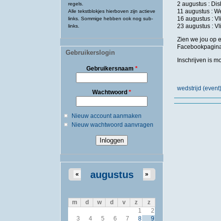
2 augustus : Di
regels.
11 augustus : Wes
Alle tekstblokjes hierboven zijn actieve
16 augustus : V
links. Sommige hebben ook nog sub-
23 augustus : V
links.
Zien we jou op 
Facebookpagina i
Gebruikerslogin
Inschrijven is m
Gebruikersnaam
*
wedstrijd (event
Wachtwoord
*
Nieuw account aanmaken
Nieuw wachtwoord aanvragen
augustus
«
»
m
d
w
d
v
z
z
1
2
3
4
5
6
7
8
9