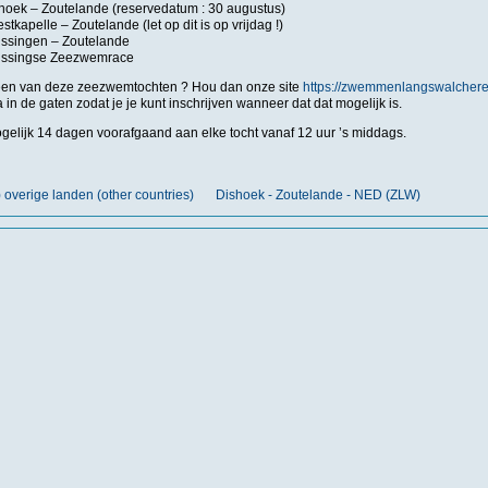
shoek – Zoutelande (reservedatum : 30 augustus)
tkapelle – Zoutelande (let op dit is op vrijdag !)
lissingen – Zoutelande
lissingse Zeezwemrace
een van deze zeezwemtochten ? Hou dan onze site
https://zwemmenlangswalchere
n de gaten zodat je je kunt inschrijven wanneer dat dat mogelijk is.
ogelijk 14 dagen voorafgaand aan elke tocht vanaf 12 uur ’s middags.
) overige landen (other countries)
Dishoek - Zoutelande - NED (ZLW)