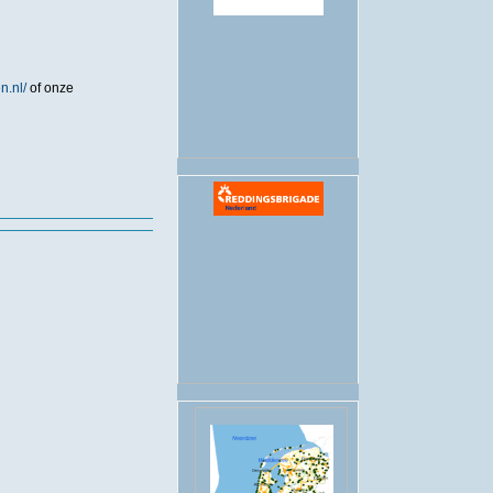
.
n.nl/
of onze