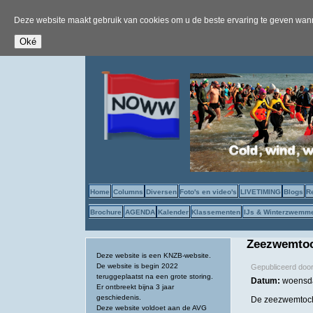
Deze website maakt gebruik van cookies om u de beste ervaring te geven wanne
Home
Columns
Diversen
Foto's en video's
LIVETIMING
Blogs
R
Brochure
AGENDA
Kalender
Klassementen
IJs & Winterzwemm
Zeezwemtoch
Deze website is een KNZB-website.
De website is begin 2022
Gepubliceerd doo
teruggeplaatst na een grote storing.
Datum:
woensda
Er ontbreekt bijna 3 jaar
geschiedenis.
De zeezwemtoch
Deze website voldoet aan de AVG