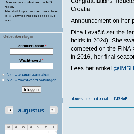
Congratulations Induct
Deze website voldoet aan de AVG
regels.
Croatia
Alle tekstblokjes hierboven zijn actieve
links. Sommige hebben ook nog sub-
Announcement on her pr
links.
Dina Levačić set the fe
Gebruikerslogin
holds in 2024). She swa
Gebruikersnaam
*
competed on the FINA Gr
in 2016, her final seaso
Wachtwoord
*
Lees het
artikel
@
IMS
Nieuw account aanmaken
Nieuw wachtwoord aanvragen
nieuws - internationaal
IMSHoF
augustus
«
»
m
d
w
d
v
z
z
1
2