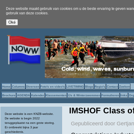
Deze website maakt gebruik van cookies om u de beste ervaring te geven wanne
gebruik van deze cookies.
Home
Columns
Diversen
Foto's en video's
LIVETIMING
Blogs
Regio's
Contact
Zoeken
Brochure
AGENDA
Kalender
Klassementen
IJs & Winterzwemmen
Formulieren
links
Org
IMSHOF Class of
Deze website is een KNZB-website.
De website is begin 2022
Gepubliceerd door
Gertjan
teruggeplaatst na een grote storing.
Er ontbreekt bijna 3 jaar
geschiedenis.