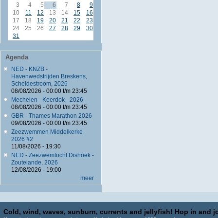
3
4
5
6
7
8
9
10
11
12
13
14
15
16
17
18
19
20
21
22
23
24
25
26
27
28
29
30
31
Agenda
NED - KNZB -
Havenwedstrijden Breskens,
Scheldestroom, 2026
08/08/2026 -
00:00
t/m
23:45
Mechelen - Keerdok - 2026
08/08/2026 -
00:00
t/m
23:45
GBR - Thames Marathon 2026
09/08/2026 -
00:00
t/m
23:45
Zeezwemmen Middelkerke
2026 #2
11/08/2026 - 19:30
NED - Zeezwemtocht Dishoek -
Zoutelande, 2026
12/08/2026 - 19:00
meer
Cold, wind, waves, sunburn, currents and jellyfish! Hop in and jo