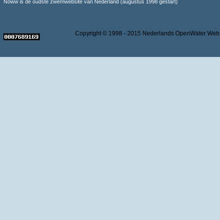
Noww is de oudste zwemwebsite van Nederland (augustus 1998 gestart)
Copyright © 1998 - 2015 Nederlands OpenWater