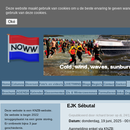
Deze website maakt gebruik van cookies om u de beste ervaring te geven wanne
gebruik van deze cookies.
Home
Columns
Diversen
Foto's en video's
LIVETIMING
Blogs
Regio's
Contact
Zoeken
Brochure
AGENDA
Kalender
Klassementen
IJs & Winterzwemmen
Formulieren
links
Org
EJK Sébutal
Deze website is een KNZB-website.
De website is begin 2022
Gepubliceerd door
richard broer
op
di, 24/
teruggeplaatst na een grote storing.
Datum:
donderdag, 19 juni, 2025 - 00
Er ontbreekt bijna 3 jaar
geschiedenis.
Aanmelding enkel via KNZB: