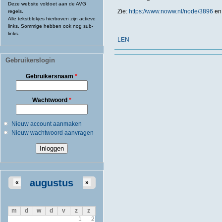
Deze website voldoet aan de AVG
Zie:
https://www.noww.nl/node/3896
en
regels.
Alle tekstblokjes hierboven zijn actieve
links. Sommige hebben ook nog sub-
links.
LEN
Gebruikerslogin
Gebruikersnaam
*
Wachtwoord
*
Nieuw account aanmaken
Nieuw wachtwoord aanvragen
augustus
«
»
m
d
w
d
v
z
z
1
2