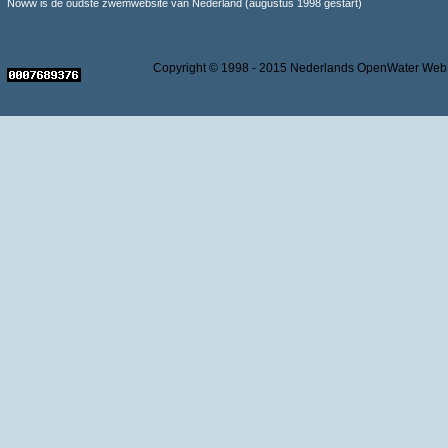
Noww is de oudste zwemwebsite van Nederland (augustus 1998 gestart)
Copyright © 1998 - 2015 Nederlands OpenWater