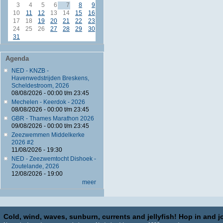
3
4
5
6
7
8
9
10
11
12
13
14
15
16
17
18
19
20
21
22
23
24
25
26
27
28
29
30
31
Agenda
NED - KNZB -
Havenwedstrijden Breskens,
Scheldestroom, 2026
08/08/2026 -
00:00
t/m
23:45
Mechelen - Keerdok - 2026
08/08/2026 -
00:00
t/m
23:45
GBR - Thames Marathon 2026
09/08/2026 -
00:00
t/m
23:45
Zeezwemmen Middelkerke
2026 #2
11/08/2026 - 19:30
NED - Zeezwemtocht Dishoek -
Zoutelande, 2026
12/08/2026 - 19:00
meer
Cold, wind, waves, sunburn, currents and jellyfish! Hop in and jo