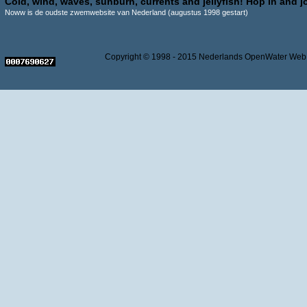
Cold, wind, waves, sunburn, currents and jellyfish! Hop in and jo
Noww is de oudste zwemwebsite van Nederland (augustus 1998 gestart)
Copyright © 1998 - 2015 Nederlands OpenWater