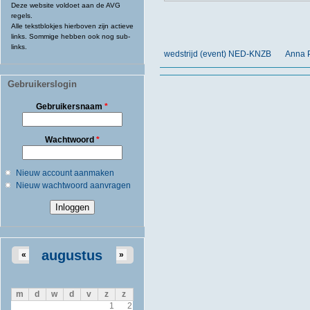
Deze website voldoet aan de AVG
regels.
Alle tekstblokjes hierboven zijn actieve
links. Sommige hebben ook nog sub-
links.
wedstrijd (event) NED-KNZB
Anna 
Gebruikerslogin
Gebruikersnaam
*
Wachtwoord
*
Nieuw account aanmaken
Nieuw wachtwoord aanvragen
augustus
«
»
m
d
w
d
v
z
z
1
2