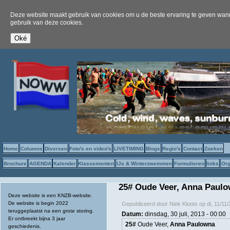
Deze website maakt gebruik van cookies om u de beste ervaring te geven wanne
gebruik van deze cookies.
Home
Columns
Diversen
Foto's en video's
LIVETIMING
Blogs
Regio's
Contact
Zoeken
Brochure
AGENDA
Kalender
Klassementen
IJs & Winterzwemmen
Formulieren
links
Org
25# Oude Veer, Anna Paul
Deze website is een KNZB-website.
De website is begin 2022
Gepubliceerd door
Niek Kloots
op
di, 11/11
teruggeplaatst na een grote storing.
Datum:
dinsdag, 30 juli, 2013 - 00:00
Er ontbreekt bijna 3 jaar
25#
Oude Veer,
Anna Paulowna
geschiedenis.