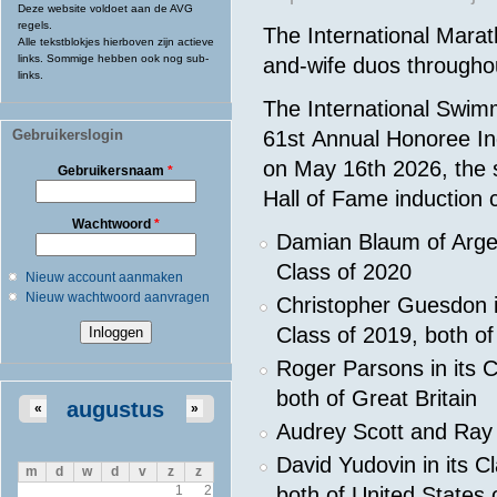
Deze website voldoet aan de AVG
regels.
The
International Mara
Alle tekstblokjes hierboven zijn actieve
links. Sommige hebben ook nog sub-
and-wife duos throughout
links.
The
International Swim
Gebruikerslogin
61st Annual Honoree In
on May 16th 2026, the 
Gebruikersnaam
*
Hall of Fame induction 
Wachtwoord
*
Damian Blaum
of Arg
Class of 2020
Nieuw account aanmaken
Nieuw wachtwoord aanvragen
Christopher Guesdon
Class of 2019, both of
Roger Parsons
in its 
both of Great Britain
augustus
«
»
Audrey Scott
and
Ray 
David Yudovin
in its 
m
d
w
d
v
z
z
both of United States 
1
2