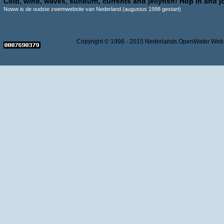
Cold, wind, waves, sunburn, currents and jellyfish! Hop in and jo
Noww is de oudste zwemwebsite van Nederland (augustus 1998 gestart)
Copyright © 1998 - 2015 Nederlands OpenWater