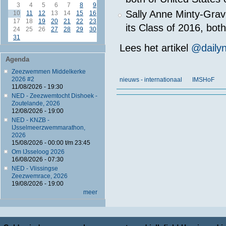
3
4
5
6
7
8
9
Sally Anne Minty-Grav
10
11
12
13
14
15
16
17
18
19
20
21
22
23
its Class of 2016, both
24
25
26
27
28
29
30
31
Lees het artikel
@daily
Agenda
Zeezwemmen Middelkerke
2026 #2
nieuws - internationaal
IMSHoF
11/08/2026 - 19:30
NED - Zeezwemtocht Dishoek -
Zoutelande, 2026
12/08/2026 - 19:00
NED - KNZB -
IJsselmeerzwemmarathon,
2026
15/08/2026 -
00:00
t/m
23:45
Om IJsseloog 2026
16/08/2026 - 07:30
NED - Vlissingse
Zeezwemrace, 2026
19/08/2026 - 19:00
meer