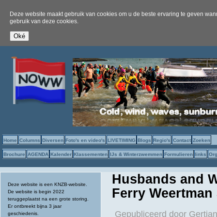
Deze website maakt gebruik van cookies om u de beste ervaring te geven wanne
gebruik van deze cookies.
Home
Columns
Diversen
Foto's en video's
LIVETIMING
Blogs
Regio's
Contact
Zoeken
Brochure
AGENDA
Kalender
Klassementen
IJs & Winterzwemmen
Formulieren
links
Org
Husbands and W
Deze website is een KNZB-website.
Ferry Weertman
De website is begin 2022
teruggeplaatst na een grote storing.
Er ontbreekt bijna 3 jaar
Gepubliceerd door
Gertjan
geschiedenis.