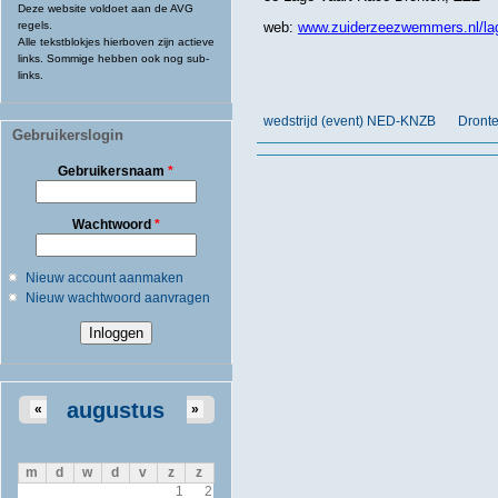
Deze website voldoet aan de AVG
regels.
web:
www.zuiderzeezwemmers.nl/lag
Alle tekstblokjes hierboven zijn actieve
links. Sommige hebben ook nog sub-
links.
wedstrijd (event) NED-KNZB
Dronte
Gebruikerslogin
Gebruikersnaam
*
Wachtwoord
*
Nieuw account aanmaken
Nieuw wachtwoord aanvragen
augustus
«
»
m
d
w
d
v
z
z
1
2