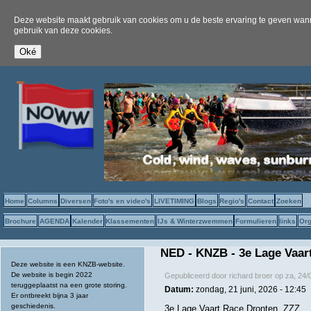
Deze website maakt gebruik van cookies om u de beste ervaring te geven wanne
gebruik van deze cookies.
Home
Columns
Diversen
Foto's en video's
LIVETIMING
Blogs
Regio's
Contact
Zoeken
Brochure
AGENDA
Kalender
Klassementen
IJs & Winterzwemmen
Formulieren
links
Org
NED - KNZB - 3e Lage Vaar
Deze website is een KNZB-website.
De website is begin 2022
Gepubliceerd door
richard broer
op
za, 24/
teruggeplaatst na een grote storing.
Datum:
zondag, 21 juni, 2026 - 12:45
Er ontbreekt bijna 3 jaar
geschiedenis.
3e Lage Vaart Race Dronten, ZZZ