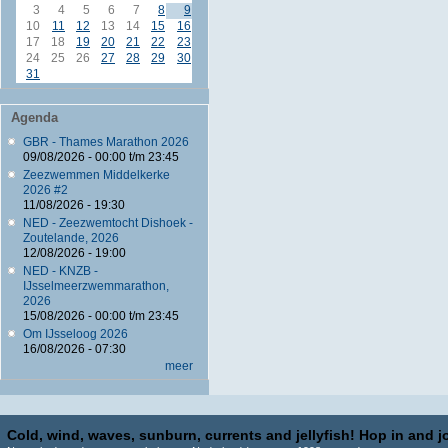
3
4
5
6
7
8
9
10
11
12
13
14
15
16
17
18
19
20
21
22
23
24
25
26
27
28
29
30
31
Agenda
GBR - Thames Marathon 2026
09/08/2026 -
00:00
t/m
23:45
Zeezwemmen Middelkerke
2026 #2
11/08/2026 - 19:30
NED - Zeezwemtocht Dishoek -
Zoutelande, 2026
12/08/2026 - 19:00
NED - KNZB -
IJsselmeerzwemmarathon,
2026
15/08/2026 -
00:00
t/m
23:45
Om IJsseloog 2026
16/08/2026 - 07:30
meer
Cold, wind, waves, sunburn, currents and jellyfish! Hop in and jo