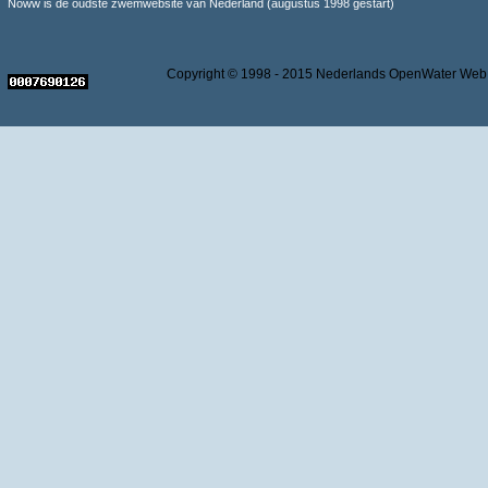
Noww is de oudste zwemwebsite van Nederland (augustus 1998 gestart)
Copyright © 1998 - 2015 Nederlands OpenWater