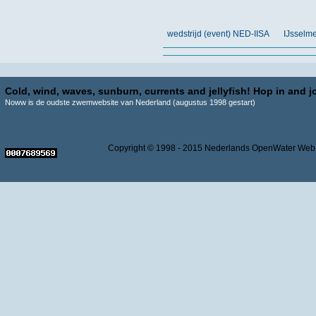
wedstrijd (event) NED-IISA
IJsselm
Cold, wind, waves, sunburn, currents and jellyfish! Hop in and jo
Noww is de oudste zwemwebsite van Nederland (augustus 1998 gestart)
Copyright © 1998 - 2015 Nederlands OpenWater