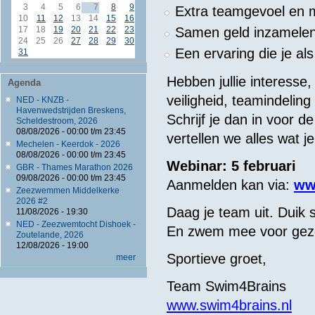
3
4
5
6
7
8
9
Extra teamgevoel en m
10
11
12
13
14
15
16
17
18
19
20
21
22
23
Samen geld inzamelen
24
25
26
27
28
29
30
Een ervaring die je als 
31
Hebben jullie interesse
Agenda
veiligheid, teamindelin
NED - KNZB -
Havenwedstrijden Breskens,
Schrijf je dan in voor d
Scheldestroom, 2026
08/08/2026 -
00:00
t/m
23:45
vertellen we alles wat j
Mechelen - Keerdok - 2026
08/08/2026 -
00:00
t/m
23:45
Webinar: 5 februari
GBR - Thames Marathon 2026
09/08/2026 -
00:00
t/m
23:45
Aanmelden kan via:
ww
Zeezwemmen Middelkerke
2026 #2
Daag je team uit. Duik 
11/08/2026 - 19:30
NED - Zeezwemtocht Dishoek -
En zwem mee voor gez
Zoutelande, 2026
12/08/2026 - 19:00
Sportieve groet,
meer
Team Swim4Brains
www.swim4brains.nl