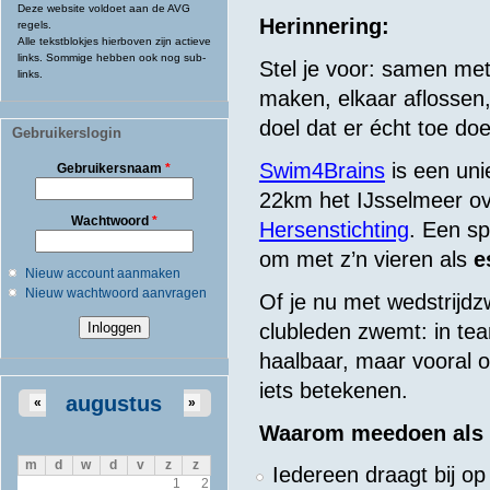
Deze website voldoet aan de AVG
Herinnering:
regels.
Alle tekstblokjes hierboven zijn actieve
links. Sommige hebben ook nog sub-
Stel je voor: samen me
links.
maken, elkaar aflossen,
doel dat er écht toe doe
Gebruikerslogin
Swim4Brains
is een un
Gebruikersnaam
*
22km het IJsselmeer o
Wachtwoord
*
Hersenstichting
. Een sp
om met z’n vieren als
e
Nieuw account aanmaken
Nieuw wachtwoord aanvragen
Of je nu met wedstrijd
clubleden zwemt: in te
haalbaar, maar vooral 
iets betekenen.
augustus
«
»
Waarom meedoen als
m
d
w
d
v
z
z
Iedereen draagt bij op
1
2