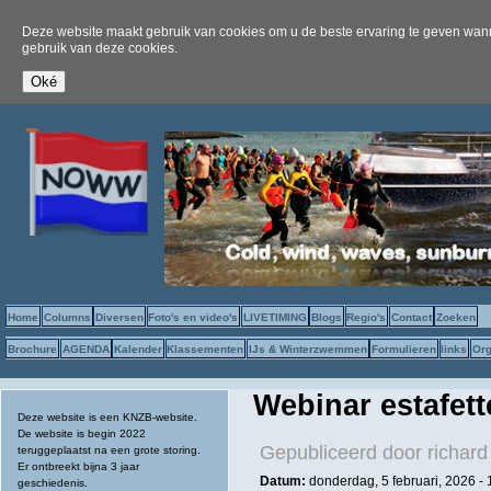
Deze website maakt gebruik van cookies om u de beste ervaring te geven wanne
gebruik van deze cookies.
Home
Columns
Diversen
Foto's en video's
LIVETIMING
Blogs
Regio's
Contact
Zoeken
Brochure
AGENDA
Kalender
Klassementen
IJs & Winterzwemmen
Formulieren
links
Org
Webinar estafet
Deze website is een KNZB-website.
De website is begin 2022
Gepubliceerd door
richard
teruggeplaatst na een grote storing.
Er ontbreekt bijna 3 jaar
Datum:
donderdag, 5 februari, 2026 -
geschiedenis.