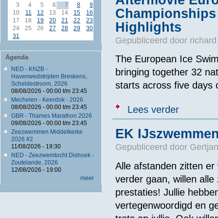
3
4
5
6
7
8
9
Championships 2
10
11
12
13
14
15
16
17
18
19
20
21
22
23
Highlights
24
25
26
27
28
29
30
31
Gepubliceerd door
richard
Agenda
The European Ice Swim
NED - KNZB -
bringing together 32 na
Havenwedstrijden Breskens,
starts across five days 
Scheldestroom, 2026
08/08/2026 -
00:00
t/m
23:45
Mechelen - Keerdok - 2026
over Aftermov
08/08/2026 -
00:00
t/m
23:45
Lees verder
GBR - Thames Marathon 2026
09/08/2026 -
00:00
t/m
23:45
EK IJszwemmen 
Zeezwemmen Middelkerke
2026 #2
Gepubliceerd door
Gertjan
11/08/2026 - 19:30
NED - Zeezwemtocht Dishoek -
Zoutelande, 2026
Alle afstanden zitten e
12/08/2026 - 19:00
verder gaan, willen alle
meer
prestaties! Jullie hebb
vertegenwoordigd en gez