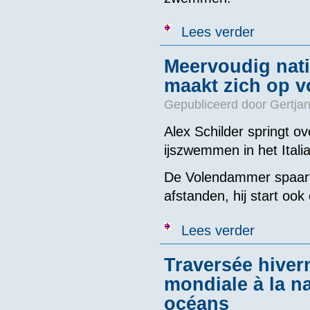
over EK IJsz
Lees verder
Meervoudig nati
maakt zich op vo
Gepubliceerd door
Gertjan
Alex Schilder springt o
ijszwemmen in het Ital
De Volendammer spaart z
afstanden, hij start oo
over Meervoudi
Lees verder
Traversée hiver
mondiale à la n
océans