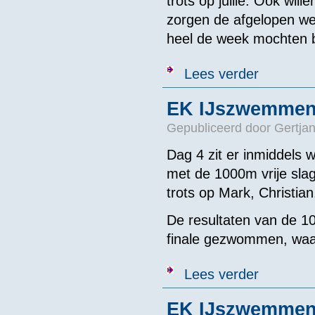
trots op jullie. Ook wil
zorgen de afgelopen we
heel de week mochten b
over EK IJszw
Lees verder
EK IJszwemmen 
Gepubliceerd door
Gertjan
Dag 4 zit er inmiddels
met de 1000m vrije slag
trots op Mark, Christian
De resultaten van de 10
finale gezwommen, waar
over EK IJszw
Lees verder
EK IJszwemmen 