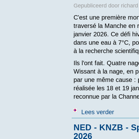
Gepubliceerd door
richard
C'est une première mon
traversé la Manche en re
janvier 2026. Ce défi h
dans une eau à 7°C, pou
à la recherche scientifi
Ils l’ont fait. Quatre n
Wissant à la nage, en pl
par une même cause : p
réalisée les 18 et 19 j
reconnue par la Channe
over Traversée
Lees verder
NED - KNZB - S
2026