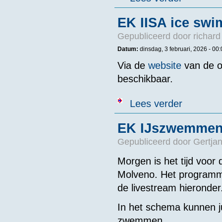
EK IISA ice sw
Gepubliceerd door
richard
Datum:
dinsdag, 3 februari, 2026 - 00
Via de
website
van de or
beschikbaar.
over EK IISA 
Lees verder
EK IJszwemmen 
Gepubliceerd door
Gertjan
Morgen is het tijd voor
Molveno. Het programma 
de livestream hieronder
In het schema kunnen 
zwemmen.