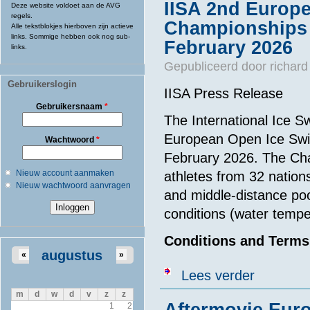
IISA 2nd Europ
Deze website voldoet aan de AVG
regels.
Championships 
Alle tekstblokjes hierboven zijn actieve
links. Sommige hebben ook nog sub-
February 2026
links.
Gepubliceerd door
richard
Gebruikerslogin
IISA Press Release
Gebruikersnaam
*
The International Ice S
European Open Ice Swim
Wachtwoord
*
February 2026. The Cha
Nieuw account aanmaken
athletes from 32 nation
Nieuw wachtwoord aanvragen
and middle-distance poo
conditions (water tempe
Conditions and Terms
augustus
«
»
over IISA 2nd
Lees verder
m
d
w
d
v
z
z
Aftermovie Eur
1
2