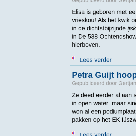
Gepubliceerd door
Gertjan
Elisa is geboren met ee
vrieskou! Als het kwik o
in de dichtstbijzijnde
ijs
in
De 538 Ochtendsho
hierboven.
over Elisa de 
Lees verder
Petra Guijt hoo
Gepubliceerd door
Gertjan
Ze deed eerder al aa
in open water, maar si
won al een podiumplaat
pakken op het EK IJszw
over Petra Gui
Lees verder