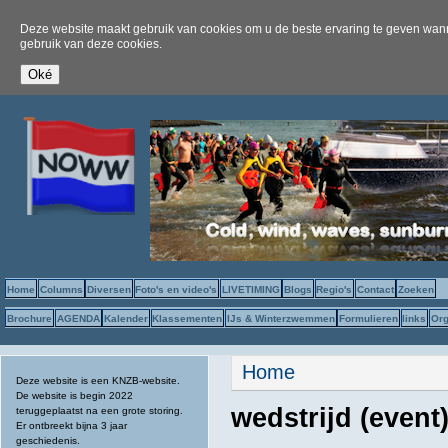
Deze website maakt gebruik van cookies om u de beste ervaring te geven wanne
gebruik van deze cookies.
Home
Columns
Diversen
Foto's en video's
LIVETIMING
Blogs
Regio's
Contact
Zoeken
Brochure
AGENDA
Kalender
Klassementen
IJs & Winterzwemmen
Formulieren
links
Org
U bent hier
Home
Deze website is een KNZB-website.
De website is begin 2022
wedstrijd (event
teruggeplaatst na een grote storing.
Er ontbreekt bijna 3 jaar
geschiedenis.