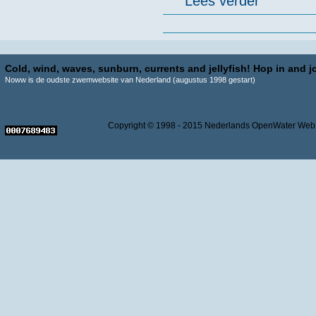
Lees verder
Pagina's
Cold, wind, waves, sunburn, currents and jellyfish! Hop in and jo
Noww is de oudste zwemwebsite van Nederland (augustus 1998 gestart)
Copyright © 1998 - 2015 Nederlands OpenWater