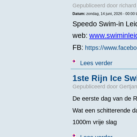
Gepubliceerd door
richard
Datum:
zondag, 14 juni, 2026 -
00:00
Speedo Swim-in Lei
web:
www.swiminlei
FB:
https://www.faceb
over NED - KN
Lees verder
1ste Rijn Ice S
Gepubliceerd door
Gertjan
De eerste dag van de Ri
Wat een schitterende d
1000m vrije slag
over 1ste Rijn