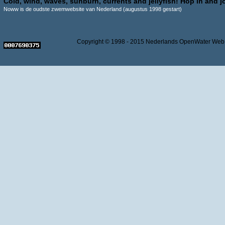
Cold, wind, waves, sunburn, currents and jellyfish! Hop in and jo
Noww is de oudste zwemwebsite van Nederland (augustus 1998 gestart)
Copyright © 1998 - 2015 Nederlands OpenWater