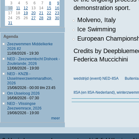
3
4
5
6
7
8
9
demonstration sport.
10
11
12
13
14
15
16
17
18
19
20
21
22
23
24
25
26
27
28
29
30
Molveno, Italy
31
Ice Swimming
Agenda
European Championsh
Zeezwemmen Middelkerke
2026 #2
Credits by Deepbluemedi
11/08/2026 - 19:30
Federica Muccichini
NED - Zeezwemtocht Dishoek -
Zoutelande, 2026
12/08/2026 - 19:00
NED - KNZB -
IJsselmeerzwemmarathon,
wedstrijd (event) NED-IISA
Buitenla
2026
15/08/2026 -
00:00
t/m
23:45
IISA (en IISA-Nederland), winterzwe
Om IJsseloog 2026
16/08/2026 - 07:30
NED - Vlissingse
Zeezwemrace, 2026
19/08/2026 - 19:00
meer