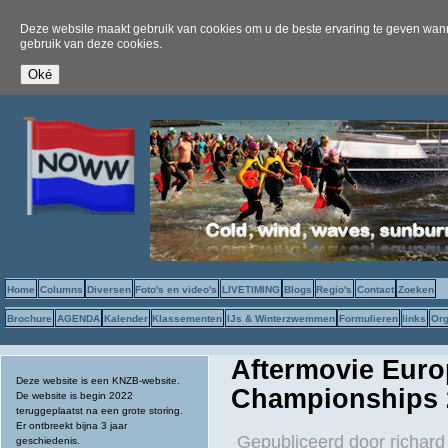
Deze website maakt gebruik van cookies om u de beste ervaring te geven wanne
gebruik van deze cookies.
Home
Columns
Diversen
Foto's en video's
LIVETIMING
Blogs
Regio's
Contact
Zoeken
Brochure
AGENDA
Kalender
Klassementen
IJs & Winterzwemmen
Formulieren
links
Org
Aftermovie Eur
Deze website is een KNZB-website.
Championships 20
De website is begin 2022
teruggeplaatst na een grote storing.
Er ontbreekt bijna 3 jaar
Gepubliceerd door
richard
geschiedenis.