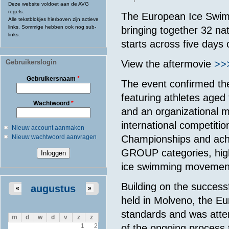
Deze website voldoet aan de AVG
regels.
The European Ice Swim
Alle tekstblokjes hierboven zijn actieve
links. Sommige hebben ook nog sub-
bringing together 32 na
links.
starts across five days 
Gebruikerslogin
View the aftermovie
>>
Gebruikersnaam
*
The event confirmed th
featuring athletes aged 
Wachtwoord
*
and an organizational m
international competition
Nieuw account aanmaken
Nieuw wachtwoord aanvragen
Championships and ach
GROUP categories, high
ice swimming movemen
Building on the success
augustus
«
»
held in Molveno, the Eu
standards and was atte
m
d
w
d
v
z
z
of the ongoing process
1
2