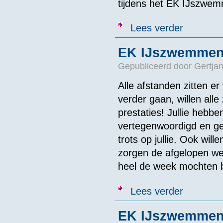
tijdens het EK IJszwemm
over Gelderse
Lees verder
EK IJszwemmen 
Gepubliceerd door
Gertjan
Alle afstanden zitten e
verder gaan, willen alle
prestaties! Jullie hebb
vertegenwoordigd en gez
trots op jullie. Ook wil
zorgen de afgelopen we
heel de week mochten b
over EK IJszw
Lees verder
EK IJszwemmen 