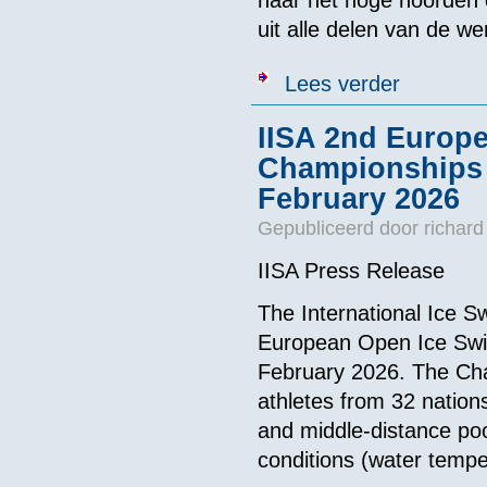
naar het hoge noorden
uit alle delen van de we
over Vier Zee
Lees verder
IISA 2nd Europ
Championships 
February 2026
Gepubliceerd door
richard
IISA Press Release
The International Ice S
European Open Ice Swim
February 2026. The Cha
athletes from 32 nation
and middle-distance poo
conditions (water tempe