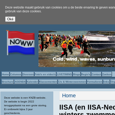
Deze website maakt gebruik van cookies om u de beste ervaring te geven wanne
gebruik van deze cookies.
Home
Columns
Diversen
Foto's en video's
LIVETIMING
Blogs
Regio's
Contact
Zoeken
Brochure
AGENDA
Kalender
Klassementen
IJs & Winterzwemmen
Formulieren
links
Org
U bent hier
Home
Deze website is een KNZB-website.
De website is begin 2022
IISA (en IISA-N
teruggeplaatst na een grote storing.
Er ontbreekt bijna 3 jaar
winters zwemm
geschiedenis.