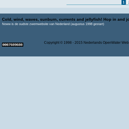
Pagina's
1
Cold, wind, waves, sunburn, currents and jellyfish! Hop in and jo
Noww is de oudste zwemwebsite van Nederland (augustus 1998 gestart)
Copyright © 1998 - 2015 Nederlands OpenWater