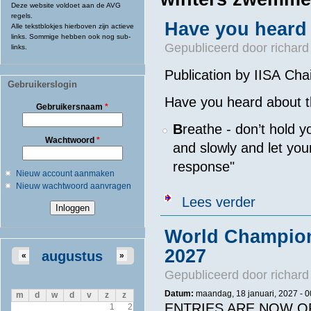
Deze website voldoet aan de AVG
regels.
Have you heard 
Alle tekstblokjes hierboven zijn actieve
links. Sommige hebben ook nog sub-
Gepubliceerd door
richard
links.
Publication by IISA Cha
Gebruikerslogin
Have you heard about t
Gebruikersnaam
*
B
reathe - don’t hold y
Wachtwoord
*
and slowly and let you
response"
Nieuw account aanmaken
Nieuw wachtwoord aanvragen
over Have you 
Lees verder
World Champion
2027
augustus
«
»
Gepubliceerd door
richard
Datum:
maandag, 18 januari, 2027 - 0
m
d
w
d
v
z
z
ENTRIES ARE NOW O
1
2