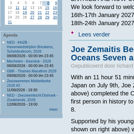
3
4
5
6
7
8
9
We look forward to wel
10
11
12
13
14
15
16
17
18
19
20
21
22
23
16th-17th January 2027
24
25
26
27
28
29
30
18th-24th January 202
31
over World Ch
Lees verder
Agenda
NED - KNZB -
Joe Zemaitis Be
Havenwedstrijden Breskens,
Scheldestroom, 2026
Oceans Seven an
08/08/2026 -
00:00
t/m
23:45
Mechelen - Keerdok - 2026
Gepubliceerd door
richard
08/08/2026 -
00:00
t/m
23:45
GBR - Thames Marathon 2026
09/08/2026 -
00:00
t/m
23:45
With an 11 hour 51 minu
Zeezwemmen Middelkerke
Japan on July 9th, Joe 
2026 #2
11/08/2026 - 19:30
above) completed the O
NED - Zeezwemtocht Dishoek -
Zoutelande, 2026
first person in history 
12/08/2026 - 19:00
8.
meer
Supported by his young
shown on right above) w