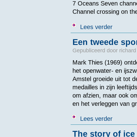
7 Oceans Seven channel
Channel crossing on the
over Joe Zemai
Lees verder
Een tweede spor
Gepubliceerd door
richard
Mark Thies (1969) ontdek
het openwater- en ijsz
Amstel groeide uit tot 
medailles in zijn leefti
om afzien, maar ook om
en het verleggen van 
over Een tweed
Lees verder
The story of ice