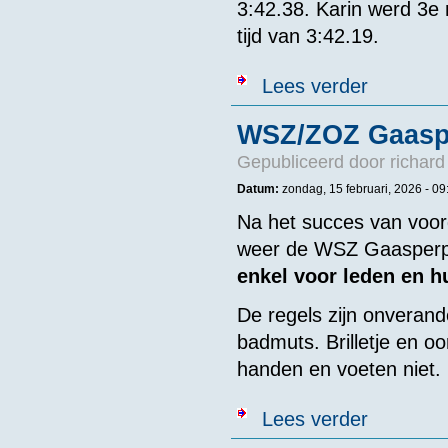
3:42.38. Karin werd 3e 
tijd van 3:42.19.
over EK IJszw
Lees verder
WSZ/ZOZ Gaaspe
Gepubliceerd door
richard
Datum:
zondag, 15 februari, 2026 -
09
Na het succes van voorg
weer de WSZ Gaasperpl
enkel voor leden en 
De regels zijn onveran
badmuts. Brilletje en o
handen en voeten niet.
over WSZ/ZOZ
Lees verder