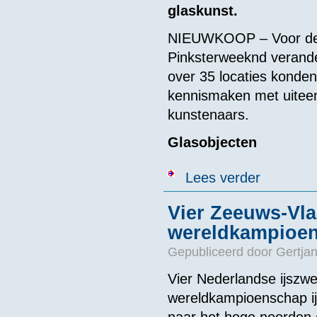
glaskunst.
NIEUWKOOP – Voor de 2
Pinksterweeknd verande
over 35 locaties konde
kennismaken met uiteenl
kunstenaars.
Glasobjecten
over Kunstlief
Lees verder
Vier Zeeuws-Vl
wereldkampioe
Gepubliceerd door
Gertjan
Vier Nederlandse ijsz
wereldkampioenschap ij