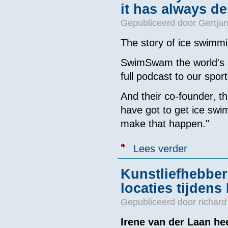
it has always d
Gepubliceerd door
Gertjan
The story of ice swimmin
SwimSwam the world's l
full podcast to our sport
And their co-founder, t
have got to get ice swi
make that happen."
over The story 
Lees verder
Kunstliefhebber
locaties tijden
Gepubliceerd door
richard
Irene van der Laan he