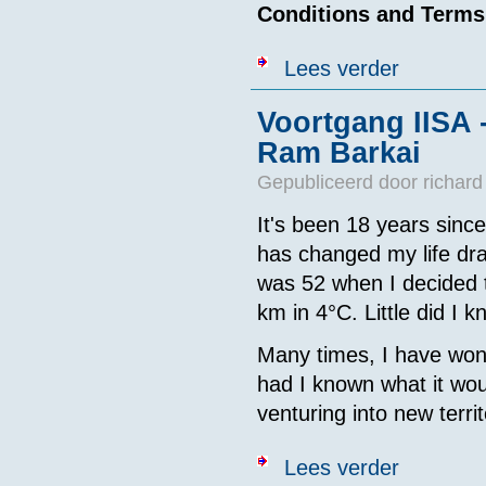
Conditions and Terms
over IISA 2nd
Lees verder
Voortgang IISA 
Ram Barkai
Gepubliceerd door
richard
It's been 18 years since
has changed my life dram
was 52 when I decided t
km in 4°C. Little did I 
Many times, I have won
had I known what it wo
venturing into new terri
over Voortgang
Lees verder