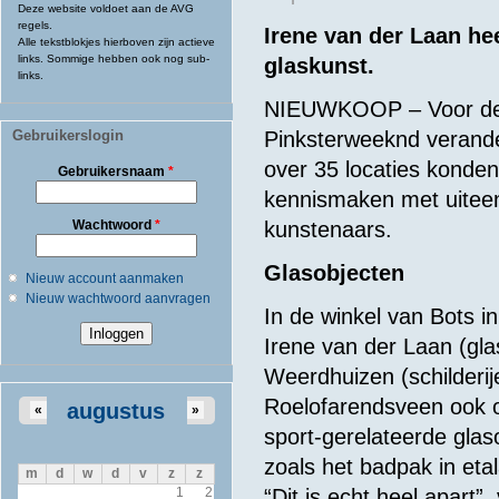
Deze website voldoet aan de AVG
regels.
Irene van der Laan he
Alle tekstblokjes hierboven zijn actieve
links. Sommige hebben ook nog sub-
glaskunst.
links.
NIEUWKOOP – Voor de 2
Gebruikerslogin
Pinksterweeknd verande
over 35 locaties konde
Gebruikersnaam
*
kennismaken met uiteenl
Wachtwoord
*
kunstenaars.
Glasobjecten
Nieuw account aanmaken
Nieuw wachtwoord aanvragen
In de winkel van Bots i
Irene van der Laan (gla
Weerdhuizen (schilderij
Roelofarendsveen ook 
augustus
«
»
sport-gerelateerde glas
zoals het badpak in eta
m
d
w
d
v
z
z
“Dit is echt heel apart
1
2