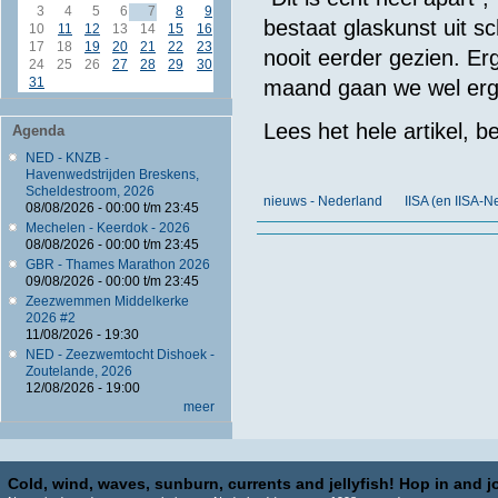
3
4
5
6
7
8
9
bestaat glaskunst uit s
10
11
12
13
14
15
16
17
18
19
20
21
22
23
nooit eerder gezien. Er
24
25
26
27
28
29
30
31
maand gaan we wel ergen
Lees het hele artikel, b
Agenda
NED - KNZB -
Havenwedstrijden Breskens,
Scheldestroom, 2026
nieuws - Nederland
IISA (en IISA-
08/08/2026 -
00:00
t/m
23:45
Mechelen - Keerdok - 2026
08/08/2026 -
00:00
t/m
23:45
GBR - Thames Marathon 2026
09/08/2026 -
00:00
t/m
23:45
Zeezwemmen Middelkerke
2026 #2
11/08/2026 - 19:30
NED - Zeezwemtocht Dishoek -
Zoutelande, 2026
12/08/2026 - 19:00
meer
Cold, wind, waves, sunburn, currents and jellyfish! Hop in and jo