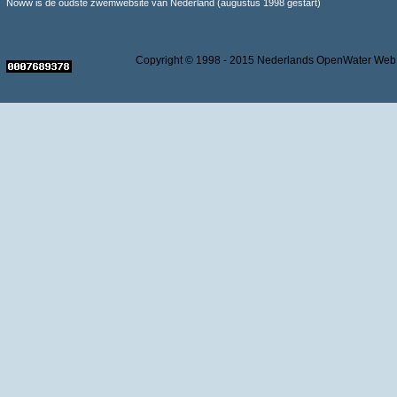
Noww is de oudste zwemwebsite van Nederland (augustus 1998 gestart)
Copyright © 1998 - 2015 Nederlands OpenWater