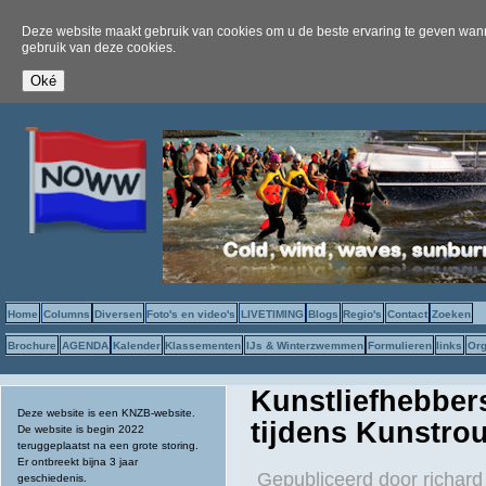
Deze website maakt gebruik van cookies om u de beste ervaring te geven wanne
gebruik van deze cookies.
Home
Columns
Diversen
Foto's en video's
LIVETIMING
Blogs
Regio's
Contact
Zoeken
Brochure
AGENDA
Kalender
Klassementen
IJs & Winterzwemmen
Formulieren
links
Org
Kunstliefhebbers
Deze website is een KNZB-website.
tijdens Kunstro
De website is begin 2022
teruggeplaatst na een grote storing.
Er ontbreekt bijna 3 jaar
Gepubliceerd door
richard
geschiedenis.