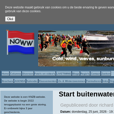
Deze website maakt gebruik van cookies om u de beste ervaring te geven wanne
gebruik van deze cookies.
Home
Columns
Diversen
Foto's en video's
LIVETIMING
Blogs
Regio's
Contact
Zoeken
Brochure
AGENDA
Kalender
Klassementen
IJs & Winterzwemmen
Formulieren
links
Org
Start buitenwate
Deze website is een KNZB-website.
De website is begin 2022
Gepubliceerd door
richard
teruggeplaatst na een grote storing.
Er ontbreekt bijna 3 jaar
Datum:
donderdag, 25 juni, 2026 - 19
geschiedenis.