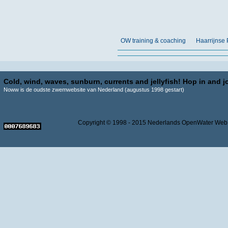
OW training & coaching
Haarrijnse 
Cold, wind, waves, sunburn, currents and jellyfish! Hop in and jo
Noww is de oudste zwemwebsite van Nederland (augustus 1998 gestart)
Copyright © 1998 - 2015 Nederlands OpenWater