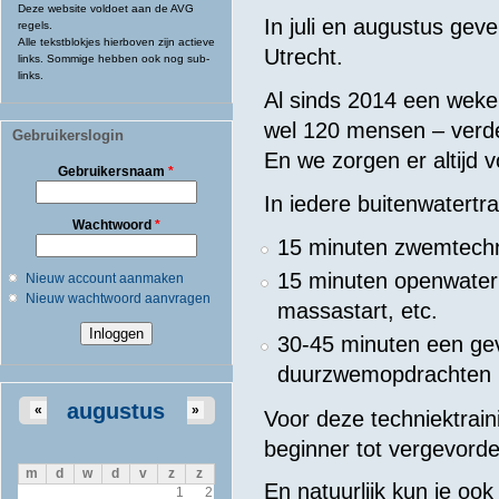
Deze website voldoet aan de AVG
In juli en augustus geve
regels.
Alle tekstblokjes hierboven zijn actieve
Utrecht.
links. Sommige hebben ook nog sub-
links.
Al sinds 2014 een wekel
wel 120 mensen – verde
Gebruikerslogin
En we zorgen er altijd 
Gebruikersnaam
*
In iedere buitenwatert
Wachtwoord
*
15 minuten zwemtechni
15 minuten openwater 
Nieuw account aanmaken
Nieuw wachtwoord aanvragen
massastart, etc.
30-45 minuten een ge
duurzwemopdrachten
augustus
«
»
Voor deze techniektrai
beginner tot vergevor
m
d
w
d
v
z
z
En natuurlijk kun je oo
1
2