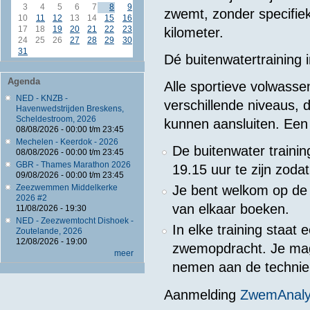
3
4
5
6
7
8
9
zwemt, zonder specifiek
10
11
12
13
14
15
16
17
18
19
20
21
22
23
kilometer.
24
25
26
27
28
29
30
31
Dé buitenwatertraining 
Agenda
Alle sportieve volwass
NED - KNZB -
verschillende niveaus,
Havenwedstrijden Breskens,
Scheldestroom, 2026
kunnen aansluiten. Een w
08/08/2026 -
00:00
t/m
23:45
Mechelen - Keerdok - 2026
De buitenwater traini
08/08/2026 -
00:00
t/m
23:45
GBR - Thames Marathon 2026
19.15 uur te zijn zoda
09/08/2026 -
00:00
t/m
23:45
Je bent welkom op de d
Zeezwemmen Middelkerke
2026 #2
van elkaar boeken.
11/08/2026 - 19:30
NED - Zeezwemtocht Dishoek -
In elke training staat
Zoutelande, 2026
12/08/2026 - 19:00
zwemopdracht. Je ma
meer
nemen aan de techniek
Aanmelding
ZwemAnal