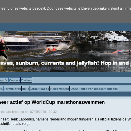
er u onze website bezoekt. Door deze website te blijven gebruiken, stemt u in me
egio's
Contact
Zoeken
en
Formulieren
links
Organisaties
Reglementen
Q&A: keuze van klassementcaps
weer actief op WorldCup marathonszwemmen
r
richard broer
op
do, 07/05/2026 - 10:32
heeft Henk Labordus, namens Nederland mogen fungeren als official tijdens de W
chrijft het als volgt: