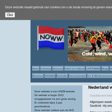
Deze website maakt gebruik van cookies om u de beste ervaring te geven wanne
Home
Columns
Diversen
Foto's en video's
LIVETIMING
Blogs
R
Brochure
AGENDA
Kalender
Klassementen
IJs & Winterzwemm
Nederland 
Deze website is een KNZB-website.
De website is begin 2022
Gepubliceerd doo
teruggeplaatst na een grote storing.
Afgelopen week 
Er ontbreekt bijna 3 jaar
Sardinië. Hij oms
geschiedenis.
Deze website voldoet aan de AVG