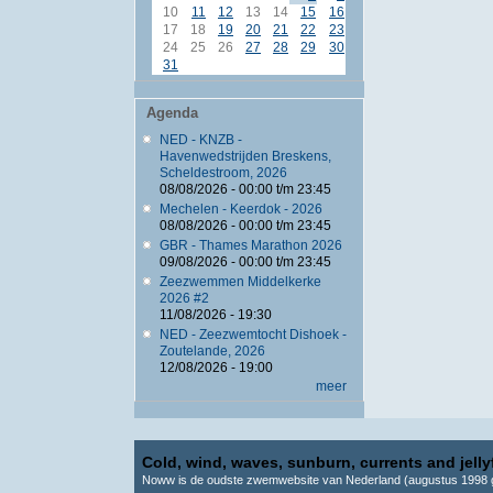
10
11
12
13
14
15
16
17
18
19
20
21
22
23
24
25
26
27
28
29
30
31
Agenda
NED - KNZB -
Havenwedstrijden Breskens,
Scheldestroom, 2026
08/08/2026 -
00:00
t/m
23:45
Mechelen - Keerdok - 2026
08/08/2026 -
00:00
t/m
23:45
GBR - Thames Marathon 2026
09/08/2026 -
00:00
t/m
23:45
Zeezwemmen Middelkerke
2026 #2
11/08/2026 - 19:30
NED - Zeezwemtocht Dishoek -
Zoutelande, 2026
12/08/2026 - 19:00
meer
Cold, wind, waves, sunburn, currents and jellyf
Noww is de oudste zwemwebsite van Nederland (augustus 1998 g