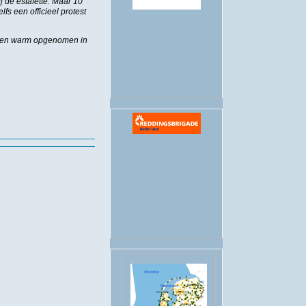
j de estafette. Maar 10
s een officieel protest
.
erden warm opgenomen in