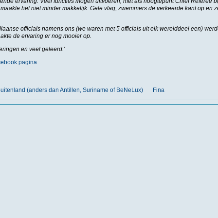
rende ervaring. Veel functies mogen uitvoeren, met als hoogtepunt Chief Referee bi
maakte het niet minder makkelijk. Gele vlag, zwemmers de verkeerde kant op en zelf
aliaanse officials namens ons (we waren met 5 officials uit elk werelddeel een) w
akte de ervaring er nog mooier op.
ringen en veel geleerd.'
cebook pagina
uitenland (anders dan Antillen, Suriname of BeNeLux)
Fina