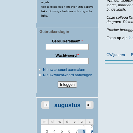
'Wat een schitte
regels.
teams, maar dat 
Alle tekstblokjes hierboven zijn actieve
bij de finish.
links. Sommige hebben ook nog sub-
links.
Onze collega It
de groep. Dit ma
Prachte heringge
Gebruikerslogin
Foto's op zijn
fa
Gebruikersnaam
*
OW jureren
B
Wachtwoord
*
Nieuw account aanmaken
Nieuw wachtwoord aanvragen
augustus
«
»
m
d
w
d
v
z
z
1
2
3
4
5
6
7
8
9