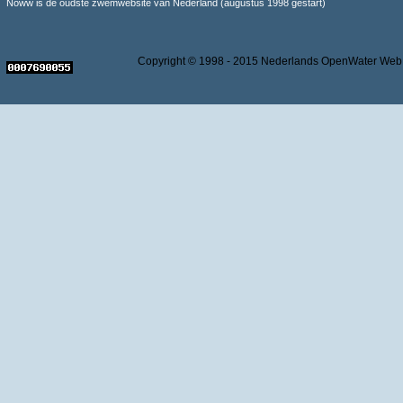
Noww is de oudste zwemwebsite van Nederland (augustus 1998 gestart)
Copyright © 1998 - 2015 Nederlands OpenWater