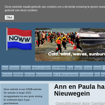
Deze website maakt gebruik van cookies om u de beste ervaring te geven wanne
gebruik van deze cookies.
Home
Columns
Diversen
Foto's en video's
LIVETIMING
Blogs
Regio's
Contact
Zoeken
Brochure
AGENDA
Kalender
Klassementen
IJs & Winterzwemmen
Formulieren
links
Org
Ann en Paula ha
Deze website is een KNZB-website.
Nieuwegein
De website is begin 2022
teruggeplaatst na een grote storing.
Er ontbreekt bijna 3 jaar
Gepubliceerd door
Gertjan
geschiedenis.