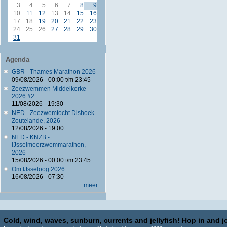
3
4
5
6
7
8
9
10
11
12
13
14
15
16
17
18
19
20
21
22
23
24
25
26
27
28
29
30
31
Agenda
GBR - Thames Marathon 2026
09/08/2026 -
00:00
t/m
23:45
Zeezwemmen Middelkerke
2026 #2
11/08/2026 - 19:30
NED - Zeezwemtocht Dishoek -
Zoutelande, 2026
12/08/2026 - 19:00
NED - KNZB -
IJsselmeerzwemmarathon,
2026
15/08/2026 -
00:00
t/m
23:45
Om IJsseloog 2026
16/08/2026 - 07:30
meer
Cold, wind, waves, sunburn, currents and jellyfish! Hop in and jo