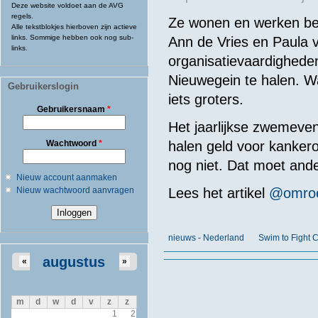
Deze website voldoet aan de AVG
regels.
Ze wonen en werken beid
Alle tekstblokjes hierboven zijn actieve
links. Sommige hebben ook nog sub-
Ann de Vries en Paula v
links.
organisatievaardighede
Nieuwegein te halen. Wat
Gebruikerslogin
iets groters.
Gebruikersnaam
*
Het jaarlijkse zwemeve
Wachtwoord
*
halen geld voor kanker
nog niet. Dat moet and
Nieuw account aanmaken
Nieuw wachtwoord aanvragen
Lees het artikel
@omroe
nieuws - Nederland
Swim to Fight 
augustus
«
»
m
d
w
d
v
z
z
1
2