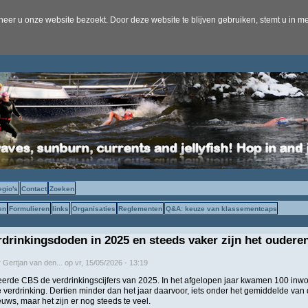
er u onze website bezoekt. Door deze website te blijven gebruiken, stemt u in me
egio's
Contact
Zoeken
en
Formulieren
links
Organisaties
Reglementen
Q&A: keuze van klassementcaps
drinkingsdoden in 2025 en steeds vaker zijn het oudere
r
Gertjan van den...
op
vr, 15/05/2026 - 13:19
erde CBS de verdrinkingscijfers van 2025. In het afgelopen jaar kwamen 100 in
 verdrinking. Dertien minder dan het jaar daarvoor, iets onder het gemiddelde van d
euws, maar het zijn er nog steeds te veel.