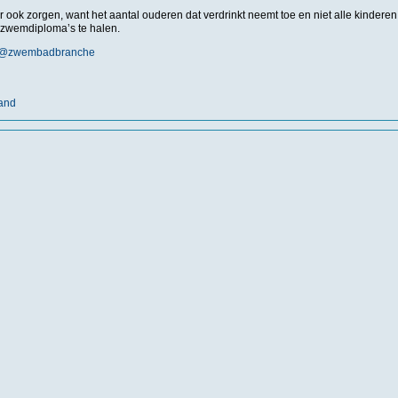
r ook zorgen, want het aantal ouderen dat verdrinkt neemt toe en niet alle kinder
zwemdiploma’s te halen.
@zwembadbranche
land