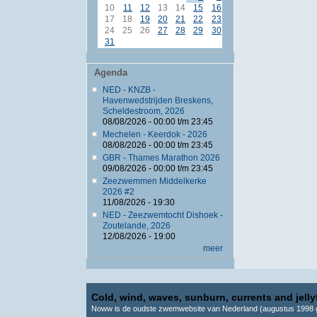
10
11
12
13
14
15
16
17
18
19
20
21
22
23
24
25
26
27
28
29
30
31
Agenda
NED - KNZB -
Havenwedstrijden Breskens,
Scheldestroom, 2026
08/08/2026 -
00:00
t/m
23:45
Mechelen - Keerdok - 2026
08/08/2026 -
00:00
t/m
23:45
GBR - Thames Marathon 2026
09/08/2026 -
00:00
t/m
23:45
Zeezwemmen Middelkerke
2026 #2
11/08/2026 - 19:30
NED - Zeezwemtocht Dishoek -
Zoutelande, 2026
12/08/2026 - 19:00
meer
Cold, wind, waves, sunburn, currents and jellyf
Noww is de oudste zwemwebsite van Nederland (augustus 1998 g