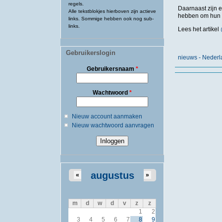
regels.
Daarnaast zijn e
Alle tekstblokjes hierboven zijn actieve
hebben om hun 
links. Sommige hebben ook nog sub-
links.
Lees het artikel
Gebruikerslogin
nieuws - Neder
Gebruikersnaam
*
Wachtwoord
*
Nieuw account aanmaken
Nieuw wachtwoord aanvragen
augustus
«
»
m
d
w
d
v
z
z
1
2
3
4
5
6
7
8
9