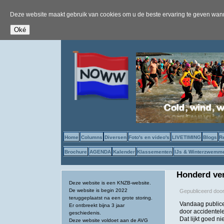
Deze website maakt gebruik van cookies om u de beste ervaring te geven wanne
Home
Columns
Diversen
Foto's en video's
LIVETIMING
Blogs
R
Brochure
AGENDA
Kalender
Klassementen
IJs & Winterzwemm
Honderd ver
Deze website is een KNZB-website.
De website is begin 2022
Gepubliceerd doo
teruggeplaatst na een grote storing.
Vandaag publice
Er ontbreekt bijna 3 jaar
door accidentele
geschiedenis.
Dat lijkt goed ni
Deze website voldoet aan de AVG