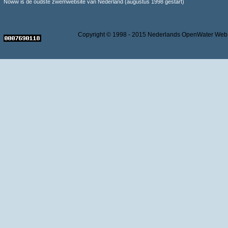
Noww is de oudste zwemwebsite van Nederland (augustus 1998 gestart)
Copyright © 1998 - 2015 Nederlands OpenWater