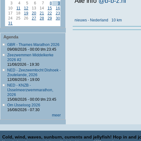
Alle info
@b-b-z.nl
3
4
5
6
7
8
9
10
11
12
13
14
15
16
17
18
19
20
21
22
23
24
25
26
27
28
29
30
nieuws - Nederland
10 km
31
Agenda
GBR - Thames Marathon 2026
09/08/2026 -
00:00
t/m
23:45
Zeezwemmen Middelkerke
2026 #2
11/08/2026 - 19:30
NED - Zeezwemtocht Dishoek -
Zoutelande, 2026
12/08/2026 - 19:00
NED - KNZB -
IJsselmeerzwemmarathon,
2026
15/08/2026 -
00:00
t/m
23:45
Om IJsseloog 2026
16/08/2026 - 07:30
meer
Cold, wind, waves, sunburn, currents and jellyfish! Hop in and jo