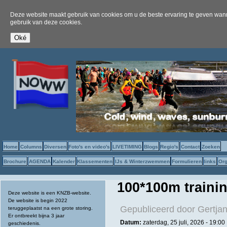
Deze website maakt gebruik van cookies om u de beste ervaring te geven wanne
gebruik van deze cookies.
Home
Columns
Diversen
Foto's en video's
LIVETIMING
Blogs
Regio's
Contact
Zoeken
Brochure
AGENDA
Kalender
Klassementen
IJs & Winterzwemmen
Formulieren
links
Org
100*100m train
Deze website is een KNZB-website.
De website is begin 2022
Gepubliceerd door
Gertjan
teruggeplaatst na een grote storing.
Er ontbreekt bijna 3 jaar
Datum:
zaterdag, 25 juli, 2026 - 19:00
geschiedenis.