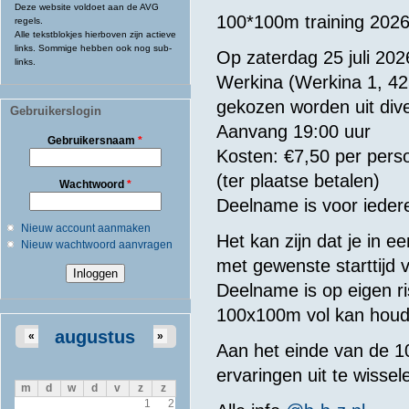
Deze website voldoet aan de AVG
100*100m training 202
regels.
Alle tekstblokjes hierboven zijn actieve
links. Sommige hebben ook nog sub-
Op zaterdag 25 juli 2
links.
Werkina (Werkina 1, 4
gekozen worden uit diver
Gebruikerslogin
Aanvang 19:00 uur
Gebruikersnaam
*
Kosten: €7,50 per per
(ter plaatse betalen)
Wachtwoord
*
Deelname is voor ieder
Nieuw account aanmaken
Het kan zijn dat je in e
Nieuw wachtwoord aanvragen
met gewenste starttijd vo
Deelname is op eigen ri
100x100m vol kan houd
augustus
«
»
Aan het einde van de 1
ervaringen uit te wissel
m
d
w
d
v
z
z
1
2