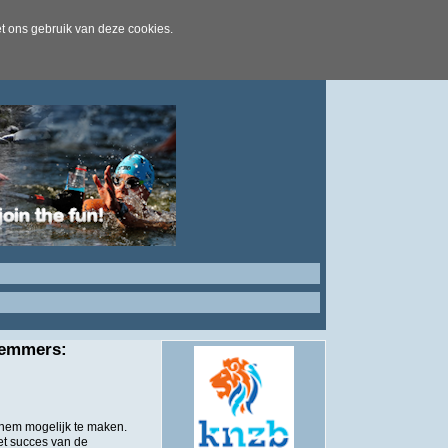
t ons gebruik van deze cookies.
wemmers:
nem mogelijk te maken.
t succes van de