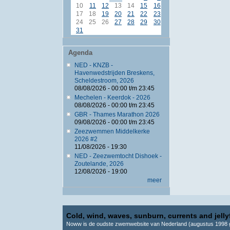
10
11
12
13
14
15
16
17
18
19
20
21
22
23
24
25
26
27
28
29
30
31
Agenda
NED - KNZB -
Havenwedstrijden Breskens,
Scheldestroom, 2026
08/08/2026 -
00:00
t/m
23:45
Mechelen - Keerdok - 2026
08/08/2026 -
00:00
t/m
23:45
GBR - Thames Marathon 2026
09/08/2026 -
00:00
t/m
23:45
Zeezwemmen Middelkerke
2026 #2
11/08/2026 - 19:30
NED - Zeezwemtocht Dishoek -
Zoutelande, 2026
12/08/2026 - 19:00
meer
Cold, wind, waves, sunburn, currents and jellyf
Noww is de oudste zwemwebsite van Nederland (augustus 1998 g