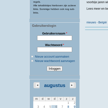
regels.
voorbije jaren w
Alle tekstblokjes hierboven zijn actieve
Lees meer en be
links. Sommige hebben ook nog sub-
links.
nieuws - België
Gebruikerslogin
Gebruikersnaam
*
Wachtwoord
*
Nieuw account aanmaken
Nieuw wachtwoord aanvragen
augustus
«
»
m
d
w
d
v
z
z
1
2
3
4
5
6
7
8
9