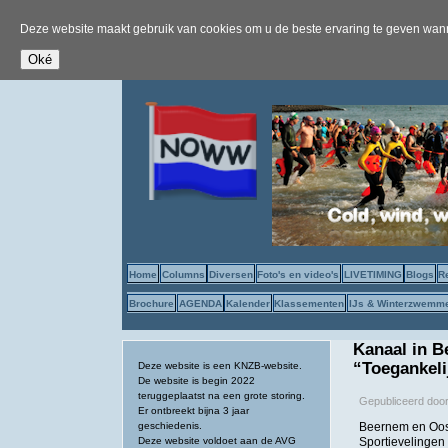
Deze website maakt gebruik van cookies om u de beste ervaring te geven wanne
Home
Columns
Diversen
Foto's en video's
LIVETIMING
Blogs
R
Brochure
AGENDA
Kalender
Klassementen
IJs & Winterzwemm
Kanaal in 
“Toegankeli
Deze website is een KNZB-website.
De website is begin 2022
teruggeplaatst na een grote storing.
Gepubliceerd doo
Er ontbreekt bijna 3 jaar
geschiedenis.
Beernem en Oos
Deze website voldoet aan de AVG
Sportievelingen