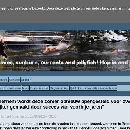
er u onze website bezoekt. Door deze website te blijven gebruiken, stemt u in me
egio's
Contact
Zoeken
en
Formulieren
links
Organisaties
Reglementen
Q&A: keuze van klassementcaps
Beernem wordt deze zomer opnieuw opengesteld voor z
jker gemaakt door succes van voorbije jaren”
r
richard broer
op
do, 28/05/2026 - 00:00
tkamp slaan voor de zesde keer de handen in elkaar om kanaalzwemmen in Beer
 kunnen deze zomer elke donderdag in het kanaal Gent-Brugge zwemmen. Door he