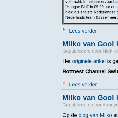
volbracht. In het jaar ervoor b
“Haagse Bluf” in 09.29 uur een 
hield als snelste Nederlandse 
Nederlands team (IJsselmeerbik
over Kanaalzw
Lees verder
Milko van Gool 
Gepubliceerd door
Niek Kl
Het
originele arikel
is g
Rottnest Channel Swi
over Milko van
Lees verder
Milko van Gool 
Gepubliceerd door
Anonym
Op de
blog van Milko
st