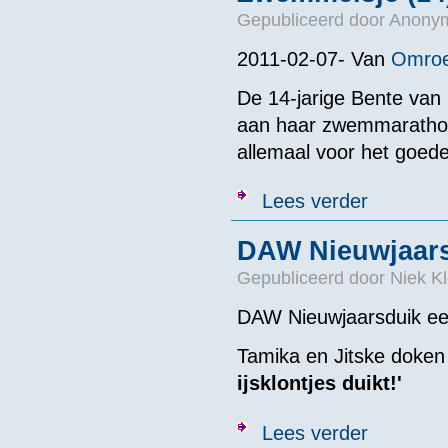
Gepubliceerd door
Anonym
2011-02-07- Van
Omroe
De 14-jarige Bente van
aan haar zwemmarathon.
allemaal voor het goede
over Zwemmeis
Lees verder
DAW Nieuwjaars
Gepubliceerd door
Niek Kl
DAW Nieuwjaarsduik ee
Tamika en Jitske doken
ijsklontjes duikt!'
over DAW Nieu
Lees verder