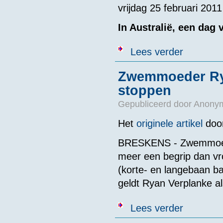
vrijdag 25 februari 2011
In Australië, een dag 
over Milko van
Lees verder
Zwemmoeder Rya
stoppen
Gepubliceerd door
Anonym
Het
originele artikel
door
BRESKENS - Zwemmoeders
meer een begrip dan vr
(korte- en langebaan ba
geldt Ryan Verplanke 
over Zwemmoed
Lees verder