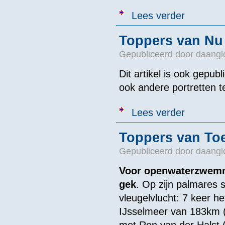
over Toppers 
Lees verder
Toppers van Nu 
Gepubliceerd door
daangl
Dit artikel is ook gepubl
ook andere portretten
over Toppers 
Lees verder
Toppers van Toe
Gepubliceerd door
daangl
Voor openwaterzwemme
gek
. Op zijn palmares 
vleugelvlucht: 7 keer h
IJsselmeer van 183km 
met Ron van der Halst 