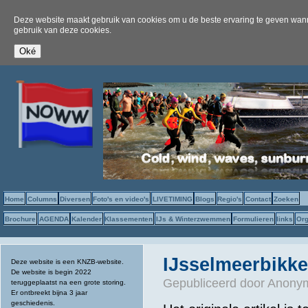
Deze website maakt gebruik van cookies om u de beste ervaring te geven wanne
gebruik van deze cookies.
Home
Columns
Diversen
Foto's en video's
LIVETIMING
Blogs
Regio's
Contact
Zoeken
Brochure
AGENDA
Kalender
Klassementen
IJs & Winterzwemmen
Formulieren
links
Org
IJsselmeerbikke
Deze website is een KNZB-website.
De website is begin 2022
Gepubliceerd door
Anonym
teruggeplaatst na een grote storing.
Er ontbreekt bijna 3 jaar
geschiedenis.