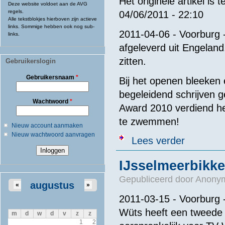
Het originele artikel is 
Deze website voldoet aan de AVG
regels.
04/06/2011 - 22:10
Alle tekstblokjes hierboven zijn actieve
links. Sommige hebben ook nog sub-
2011-04-06 - Voorburg 
links.
afgeleverd uit Engelan
zitten.
Gebruikerslogin
Gebruikersnaam
*
Bij het openen bleeken e
begeleidend schrijven g
Wachtwoord
*
Award 2010 verdiend he
te zwemmen!
Nieuw account aanmaken
Nieuw wachtwoord aanvragen
over IJsselmee
Lees verder
IJsselmeerbikke
Gepubliceerd door
Anonym
augustus
«
»
2011-03-15 - Voorburg - 
Wüts heeft een tweede 
m
d
w
d
v
z
z
1
2