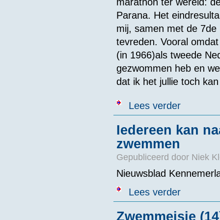
marathon ter wereld: d
Parana. Het eindresult
mij, samen met de 7de 
tevreden. Vooral omdat
(in 1966)als tweede Ne
gezwommen heb en wein
dat ik het jullie toch k
over Daan Glo
Lees verder
Iedereen kan na
zwemmen
Gepubliceerd door
Niek Kl
Nieuwsblad Kennemerla
over Iedereen
Lees verder
Zwemmeisje (14