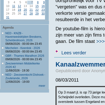
oorspronkelijk voor TV
3
4
5
6
7
8
9
"vergeten" was en dus n
10
11
12
13
14
15
16
17
18
19
20
21
22
23
verkorte versie gemaak
24
25
26
27
28
29
30
31
resulteerde in het verb
Agenda
De youtube-film is hier
NED - KNZB -
zijn meer van zijn fim
Havenwedstrijden Breskens,
gaan. De film staat
>>>
Scheldestroom, 2026
08/08/2026 -
00:00
t/m
23:45
Mechelen - Keerdok - 2026
over IJsselmee
08/08/2026 -
00:00
t/m
23:45
Lees verder
GBR - Thames Marathon 2026
09/08/2026 -
00:00
t/m
23:45
Kanaalzwemmer 
Zeezwemmen Middelkerke
2026 #2
Gepubliceerd door
Anonym
11/08/2026 - 19:30
NED - Zeezwemtocht Dishoek -
Zoutelande, 2026
08/03/2011
12/08/2026 - 19:00
meer
Op 3 maart jl. is op 73 jarige
Scheijndel overleden. Deze ma
oversteek tussen Engeland en 