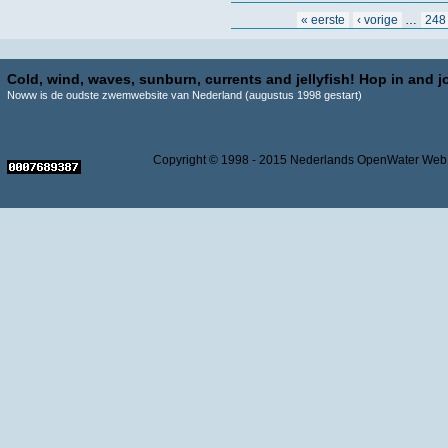
Pagina's
« eerste
‹ vorige
…
248
Cold, wind, waves, sunburn, currents and jellyfish! Hop in and jo
Noww is de oudste zwemwebsite van Nederland (augustus 1998 gestart)
Copyright © 1998 - 2015 Nederlands OpenWater