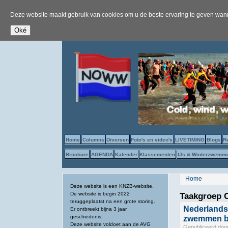
Deze website maakt gebruik van cookies om u de beste ervaring te geven wanne
Home
Columns
Diversen
Foto's en video's
LIVETIMING
Blogs
R
Brochure
AGENDA
Kalender
Klassementen
IJs & Winterzwemm
U bent hier
Home
Deze website is een KNZB-website.
De website is begin 2022
Taakgroep 
teruggeplaatst na een grote storing.
Nederlands
Er ontbreekt bijna 3 jaar
geschiedenis.
zwemmen b
Deze website voldoet aan de AVG
Gepubliceerd doo