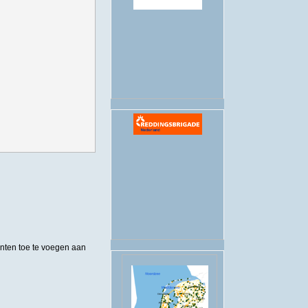
.
en open water zwemmen bekend
nten toe te voegen aan