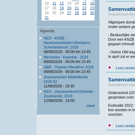
10
11
12
13
14
15
16
17
18
19
20
21
22
23
Samenvatti
24
25
26
27
28
29
30
Gepubliceerd doo
31
Afgelopen dond
onder andere ge
Agenda
- Bestuurlijke 
NED - KNZB -
Door een KNZB m
Havenwedstrijden Breskens,
gegaan inhoudt
Scheldestroom, 2026
08/08/2026 -
00:00
t/m
23:45
- Online OW-dag
In april zal er e
Mechelen - Keerdok - 2026
08/08/2026 -
00:00
t/m
23:45
GBR - Thames Marathon 2026
Lees verde
09/08/2026 -
00:00
t/m
23:45
Zeezwemmen Middelkerke
Samenvatti
2026 #2
Gepubliceerd doo
11/08/2026 - 19:30
NED - Zeezwemtocht Dishoek -
Gisteravond (20
Zoutelande, 2026
gesproken over:
12/08/2026 - 19:00
Evaluatie 2022:
meer
kon worden in he
voorzien.
Lees verde