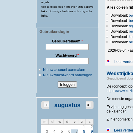
regels.
Alle tekstblokjes hierboven zijn actieve
Alles op een rijt
links. Sommige hebben ook nog sub-
Download:
ow
links.
Download:
be
Download:
re
Gebruikerslogin
Download:
re
Download:
ka
Gebruikersnaam
*
Download:
be
2026-08-04 - a
Wachtwoord
*
Lees verde
Nieuw account aanmaken
Wedstrijdk
Nieuw wachtwoord aanvragen
Gepubliceerd doo
De (concept) op
https://www.knzb
De meeste organ
augustus
«
»
Er zijn nog ges
de kalender.
Zijn er opmerkin
m
d
w
d
v
z
z
1
2
Lees verde
3
4
5
6
7
8
9