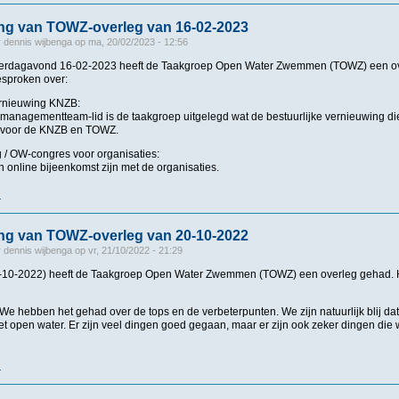
ng van TOWZ-overleg van 16-02-2023
r
dennis wijbenga
op
ma, 20/02/2023 - 12:56
erdagavond 16-02-2023 heeft de Taakgroep Open Water Zwemmen (TOWZ) een over
sproken over:
vernieuwing KNZB:
anagementteam-lid is de taakgroep uitgelegd wat de bestuurlijke vernieuwing die
 voor de KNZB en TOWZ.
 / OW-congres voor organisaties:
en online bijeenkomst zijn met de organisaties.
r
over Samenvatting van TOWZ-overleg van 16-02-2023
ng van TOWZ-overleg van 20-10-2022
r
dennis wijbenga
op
vr, 21/10/2022 - 21:29
-10-2022) heeft de Taakgroep Open Water Zwemmen (TOWZ) een overleg gehad. Hi
 We hebben het gehad over de tops en de verbeterpunten. We zijn natuurlijk blij 
t open water. Er zijn veel dingen goed gegaan, maar er zijn ook zeker dingen die
r
over Samenvatting van TOWZ-overleg van 20-10-2022