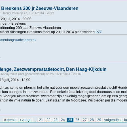
- Breskens 200 jr Zeeuws-Vlaanderen
r
Thierry Potin
op
zo, 16/11/2014 - 20:21
20 juli, 2014 - 00:00
singen - Breskens
herinnering 200 jaar Zeeuws-Vlaanderen
tocht Vlissingen-Breskens moet op 20 juli 2014 plaatsvinden
PZC
mmenlangswalcheren.nl/
r
over Vlissingen - Breskens 200 jr Zeeuws-Vlaanderen
lenge, Zeezwemprestatietocht, Den Haag-Kijkduin
r
Anonymous (niet gecontroleerd)
op
zo, 16/11/2014 - 20:16
 18 juli, 2014 - 18:00
ucht achter je en plons in het zilte nat voor een mooie zeezwemprestatietocht! H
ks hun baantjes in een zwembad. Een enkele fanatiekeling doet daarnaast mee met
. Voor jou als recreatieve zwemmer zijn er weinig mogelijkheden om op een geor
ht in de vrije natuur te doen. Laat staan in de Noordzee. Wij bieden jou die mogel
r
over Beach Challenge, Zeezwemprestatietocht, Den Haag-Kijkduin
« eerste
‹ vorige
…
21
22
23
24
25
26
27
28
29
volgende ›
l