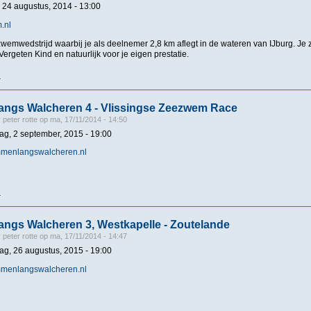
 24 augustus, 2014 - 13:00
m.nl
zwemwedstrijd waarbij je als deelnemer 2,8 km aflegt in de wateren van IJburg. Je
Vergeten Kind en natuurlijk voor je eigen prestatie.
r
over IJ-Swim, Amsterdam
ngs Walcheren 4 - Vlissingse Zeezwem Race
r
peter rotte
op
ma, 17/11/2014 - 14:50
g, 2 september, 2015 - 19:00
mmenlangswalcheren.nl
r
over Zwemmen langs Walcheren 4 - Vlissingse Zeezwem Race
ngs Walcheren 3, Westkapelle - Zoutelande
r
peter rotte
op
ma, 17/11/2014 - 14:47
g, 26 augustus, 2015 - 19:00
mmenlangswalcheren.nl