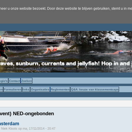
er u onze website bezoekt. Door deze website te blijven gebruiken, stemt u in me
egio's
Contact
Zoeken
en
Formulieren
links
Organisaties
Reglementen
Q&A: keuze van klassementcaps
(event) NED-ongebonden
msterdam
r
Niek Kloots
op
ma, 17/11/2014 - 20:47