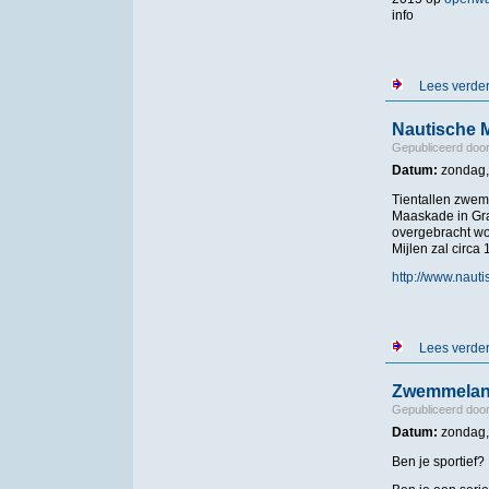
info
Lees verde
Nautische M
Gepubliceerd doo
Datum:
zondag,
Tientallen zwem
Maaskade in Gra
overgebracht wor
Mijlen zal circa
http://www.nauti
Lees verde
Zwemmelan
Gepubliceerd doo
Datum:
zondag,
Ben je sportief?