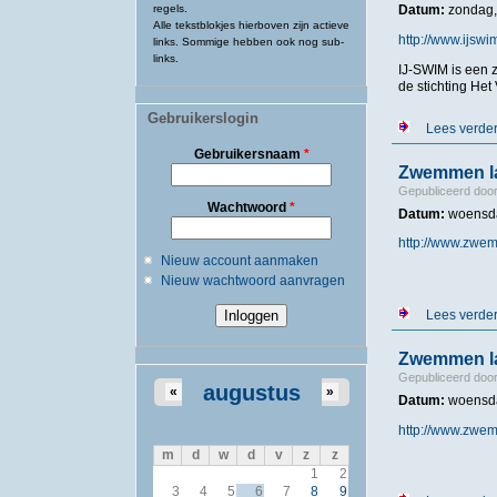
regels.
Datum:
zondag,
Alle tekstblokjes hierboven zijn actieve
http://www.ijswi
links. Sommige hebben ook nog sub-
links.
IJ-SWIM is een 
de stichting Het 
Gebruikerslogin
Lees verde
Gebruikersnaam
*
Zwemmen la
Gepubliceerd doo
Wachtwoord
*
Datum:
woensda
http://www.zwe
Nieuw account aanmaken
Nieuw wachtwoord aanvragen
Lees verde
Zwemmen la
Gepubliceerd doo
augustus
«
»
Datum:
woensda
http://www.zwe
m
d
w
d
v
z
z
1
2
3
4
5
6
7
8
9