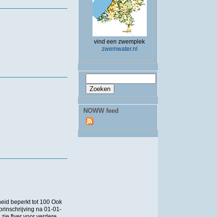
vind een zwemplek
zwemwater.nl
Zoekveld
Zoeken
NOWW feed
eid beperkt tot 100 Ook
rinschrijving na 01-01-
ie flyer voor verdere