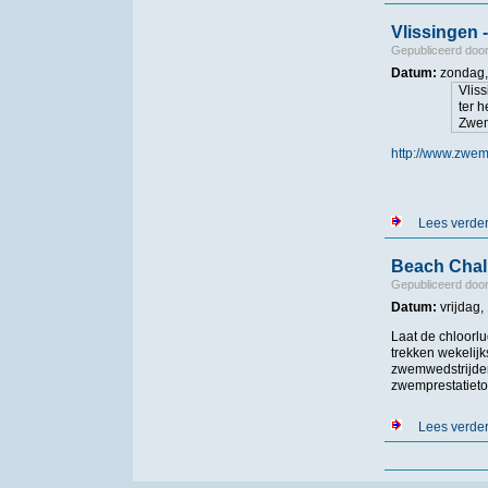
Vlissingen 
Gepubliceerd doo
Datum:
zondag, 
Vlis
ter 
Zwem
http://www.zwe
Lees verde
Beach Chal
Gepubliceerd doo
Datum:
vrijdag,
Laat de chloorl
trekken wekelij
zwemwedstrijden
zwemprestatietoc
Lees verde
Pagina's