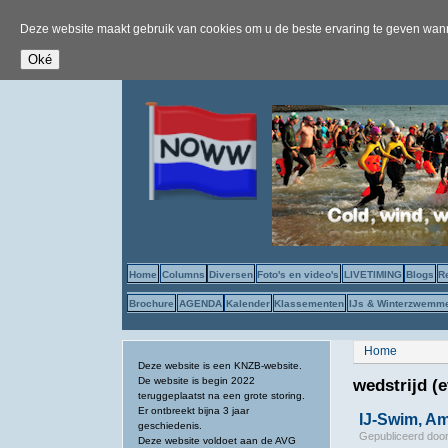
Deze website maakt gebruik van cookies om u de beste ervaring te geven wanne
Home
Columns
Diversen
Foto's en video's
LIVETIMING
Blogs
R
Brochure
AGENDA
Kalender
Klassementen
IJs & Winterzwemm
U bent hier
Home
Deze website is een KNZB-website.
De website is begin 2022
wedstrijd 
teruggeplaatst na een grote storing.
Er ontbreekt bijna 3 jaar
IJ-Swim, A
geschiedenis.
Gepubliceerd doo
Deze website voldoet aan de AVG