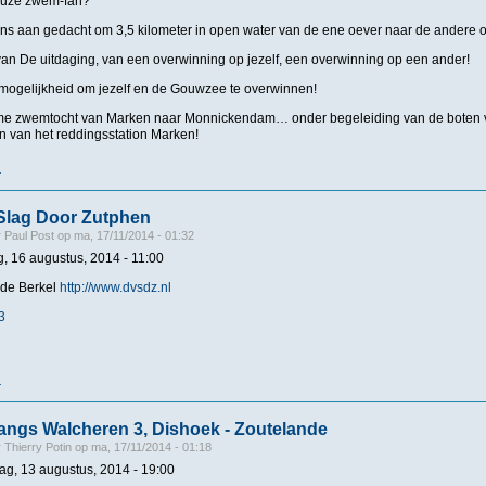
euze zwem-fan?
ens aan gedacht om 3,5 kilometer in open water van de ene oever naar de andere
an De uitdaging, van een overwinning op jezelf, een overwinning op een ander!
 mogelijkheid om jezelf en de Gouwzee te overwinnen!
eme zwemtocht van Marken naar Monnickendam… onder begeleiding van de boten 
n van het reddingsstation Marken!
r
over Zwemmeland 2014, Marken-Monnickendam
 Slag Door Zutphen
r
Paul Post
op
ma, 17/11/2014 - 01:32
g, 16 augustus, 2014 - 11:00
 de Berkel
http://www.dvsdz.nl
3
r
over 6# De Vrije Slag Door Zutphen
ngs Walcheren 3, Dishoek - Zoutelande
r
Thierry Potin
op
ma, 17/11/2014 - 01:18
g, 13 augustus, 2014 - 19:00