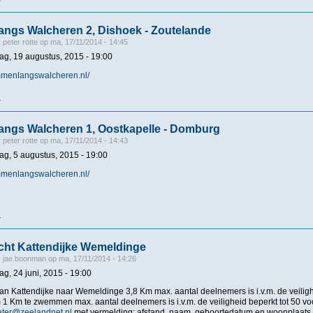
r
over Zwemmen langs Walcheren 3, Westkapelle - Zoutelande
ngs Walcheren 2, Dishoek - Zoutelande
r
peter rotte
op
ma, 17/11/2014 - 14:45
g, 19 augustus, 2015 - 19:00
mmenlangswalcheren.nl/
r
over Zwemmen langs Walcheren 2, Dishoek - Zoutelande
ngs Walcheren 1, Oostkapelle - Domburg
r
peter rotte
op
ma, 17/11/2014 - 14:43
g, 5 augustus, 2015 - 19:00
mmenlangswalcheren.nl/
r
over Zwemmen langs Walcheren 1, Oostkapelle - Domburg
ht Kattendijke Wemeldinge
r
jae.boonman
op
ma, 17/11/2014 - 14:26
g, 24 juni, 2015 - 19:00
n Kattendijke naar Wemeldinge 3,8 Km max. aantal deelnemers is i.v.m. de veiligh
1 Km te zwemmen max. aantal deelnemers is i.v.m. de veiligheid beperkt tot 50 voo
ter@zeelandnet.nl
met vermelding: afstand, naam, geboortedatum en woonplaats. z