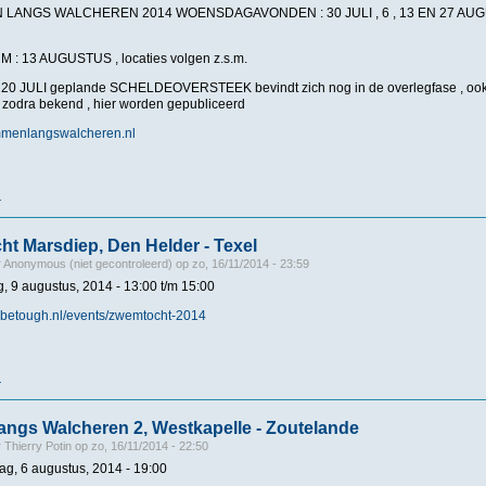
LANGS WALCHEREN 2014 WOENSDAGAVONDEN : 30 JULI , 6 , 13 EN 27 AUGU
TUM : 13 AUGUSTUS , locaties volgen z.s.m.
0 JULI geplande SCHELDEOVERSTEEK bevindt zich nog in de overlegfase , ook h
, zodra bekend , hier worden gepubliceerd
mmenlangswalcheren.nl
r
over Zwemmen langs Walcheren 3, Dishoek - Zoutelande
t Marsdiep, Den Helder - Texel
r
Anonymous (niet gecontroleerd)
op
zo, 16/11/2014 - 23:59
g, 9 augustus, 2014 -
13:00
t/m
15:00
.betough.nl/events/zwemtocht-2014
r
over 3# Zwemtocht Marsdiep, Den Helder - Texel
ngs Walcheren 2, Westkapelle - Zoutelande
r
Thierry Potin
op
zo, 16/11/2014 - 22:50
g, 6 augustus, 2014 - 19:00