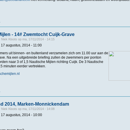
r
over Zeezwemtocht Kattendijke Wemeldinge
ijlen - 14# Zwemtocht Cuijk-Grave
r
Niek Kloots
op
ma, 17/11/2014 - 14:15
 17 augustus, 2014 - 11:00
mers uit binnen- en buitenland verzamelen zich om 11.00 uur aan de
ve. Na een uitgebreide briefing zullen de zwemmers per ponton
den naar 3 of 1,5 Nautische Mijlen richting Cuijk. De 3 Nautische
 15 minuten eerder vertrekken.
schemijlen.nl
r
over Nautische Mijlen - 14# Zwemtocht Cuijk-Grave
d 2014, Marken-Monnickendam
r
Niek Kloots
op
ma, 17/11/2014 - 14:08
 17 augustus, 2014 - 10:00