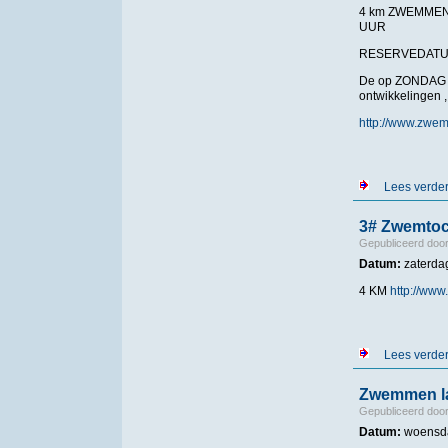
4 km ZWEMMEN 
UUR
RESERVEDA
De op ZONDAG 2
ontwikkelingen 
http://www.zwe
Lees verde
3# Zwemtoch
Gepubliceerd doo
Datum:
zaterda
4 KM
http://www
Lees verde
Zwemmen la
Gepubliceerd doo
Datum:
woensda