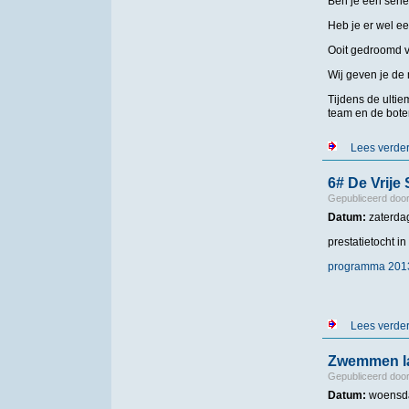
Ben je een seri
Heb je er wel e
Ooit gedroomd v
Wij geven je de
Tijdens de ulti
team en de bote
Lees verde
6# De Vrije
Gepubliceerd doo
Datum:
zaterda
prestatietocht in
programma 201
Lees verde
Zwemmen la
Gepubliceerd doo
Datum:
woensda