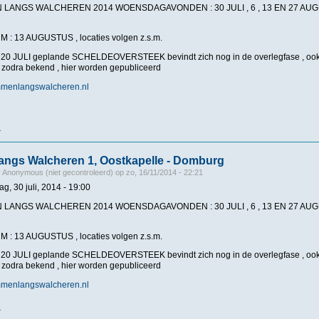
LANGS WALCHEREN 2014 WOENSDAGAVONDEN : 30 JULI , 6 , 13 EN 27 AUGU
TUM : 13 AUGUSTUS , locaties volgen z.s.m.
0 JULI geplande SCHELDEOVERSTEEK bevindt zich nog in de overlegfase , ook h
, zodra bekend , hier worden gepubliceerd
mmenlangswalcheren.nl
r
over Zwemmen langs Walcheren 2, Westkapelle - Zoutelande
ngs Walcheren 1, Oostkapelle - Domburg
r
Anonymous (niet gecontroleerd)
op
zo, 16/11/2014 - 22:21
g, 30 juli, 2014 - 19:00
LANGS WALCHEREN 2014 WOENSDAGAVONDEN : 30 JULI , 6 , 13 EN 27 AUGU
TUM : 13 AUGUSTUS , locaties volgen z.s.m.
0 JULI geplande SCHELDEOVERSTEEK bevindt zich nog in de overlegfase , ook h
, zodra bekend , hier worden gepubliceerd
mmenlangswalcheren.nl
r
over Zwemmen langs Walcheren 1, Oostkapelle - Domburg