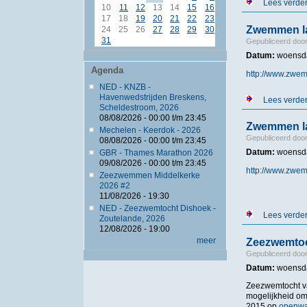
Lees verde
10
11
12
13
14
15
16
17
18
19
20
21
22
23
Zwemmen la
24
25
26
27
28
29
30
31
Gepubliceerd doo
Datum:
woensda
Agenda
http://www.zwe
NED - KNZB -
Havenwedstrijden Breskens,
Lees verde
Scheldestroom, 2026
08/08/2026 -
00:00
t/m
23:45
Zwemmen la
Mechelen - Keerdok - 2026
Gepubliceerd doo
08/08/2026 -
00:00
t/m
23:45
Datum:
woensda
GBR - Thames Marathon 2026
09/08/2026 -
00:00
t/m
23:45
http://www.zwe
Zeezwemmen Middelkerke
2026 #2
11/08/2026 - 19:30
NED - Zeezwemtocht Dishoek -
Lees verde
Zoutelande, 2026
12/08/2026 - 19:00
meer
Zeezwemtoc
Gepubliceerd doo
Datum:
woensda
Zeezwemtocht va
mogelijkheid om 
2015 op
openwa