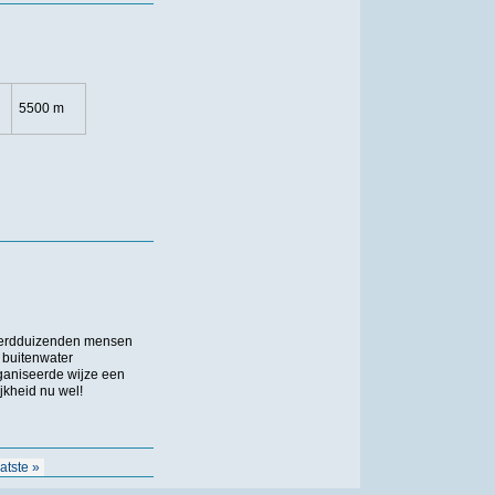
5500 m
onderdduizenden mensen
 buitenwater
ganiseerde wijze een
ijkheid nu wel!
aatste »