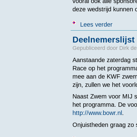
vooral ook alle sponsor
deze wedstrijd kunnen 
over Program
Lees verder
Deelnemerslijs
Gepubliceerd door
Dirk de
Aanstaande zaterdag st
Race op het programma
mee aan de KWF zwemsp
zijn, zullen we het voo
Naast Zwem voor MIJ st
het programma. De voorl
http://www.bowr.nl
.
Onjuistheden graag zo 