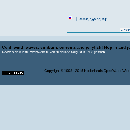
over Uitslage
Lees verder
Pagina's
« eer
Cold, wind, waves, sunburn, currents and jellyfish! Hop in and jo
Noww is de oudste zwemwebsite van Nederland (augustus 1998 gestart)
Copyright © 1998 - 2015 Nederlands OpenWater