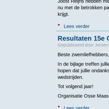
Joost Reijns hebben m
nu met de betrokken par
krijgt.
over Sponsort
Lees verder
Resultaten 15e
Gepubliceerd door
Jeroen
Beste zwemliefhebbers
In de bijlage treffen ju
hopen dat jullie ondank
wedstrijden.
Tot volgend jaar!
Organisatie Osse Maas
over Resultat
Lees verder