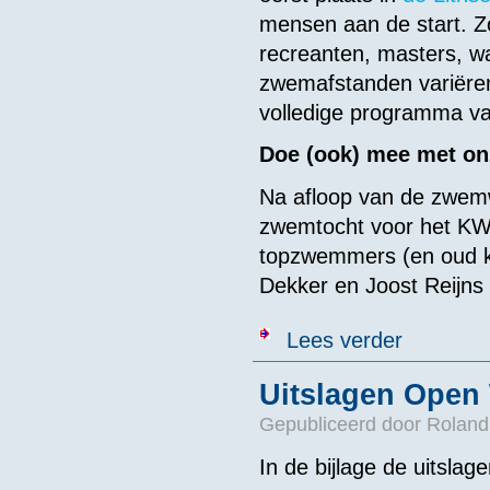
mensen aan de start. 
recreanten, masters, w
zwemafstanden variëren
volledige programma v
Doe (ook) mee met o
Na afloop van de zwemw
zwemtocht voor het KWF.
topzwemmers (en oud k
Dekker en Joost Reijns 
over Arethusa
Lees verder
Uitslagen Open
Gepubliceerd door
Roland
In de bijlage de uitsl