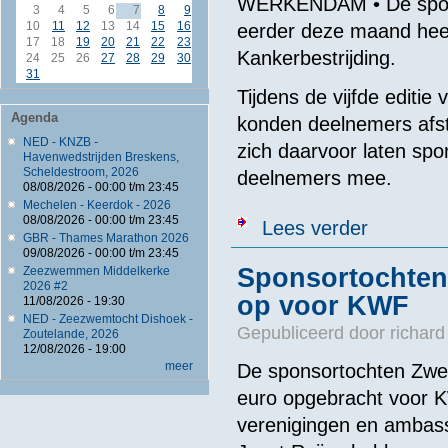
WERKENDAM • De spons
3
4
5
6
7
8
9
10
11
12
13
14
15
16
eerder deze maand hee
17
18
19
20
21
22
23
Kankerbestrijding.
24
25
26
27
28
29
30
31
Tijdens de vijfde edit
Agenda
konden deelnemers afs
NED - KNZB -
zich daarvoor laten spo
Havenwedstrijden Breskens,
Scheldestroom, 2026
deelnemers mee.
08/08/2026 -
00:00
t/m
23:45
Mechelen - Keerdok - 2026
08/08/2026 -
00:00
t/m
23:45
over Biesbosc
Lees verder
GBR - Thames Marathon 2026
09/08/2026 -
00:00
t/m
23:45
Sponsortochten
Zeezwemmen Middelkerke
2026 #2
op voor KWF
11/08/2026 - 19:30
NED - Zeezwemtocht Dishoek -
Gepubliceerd door
richard
Zoutelande, 2026
12/08/2026 - 19:00
meer
De sponsortochten Zwe
euro opgebracht voor K
verenigingen en ambas