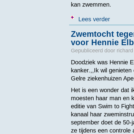
kan zwemmen.
over Zwemmer M
Lees verder
Zwemtocht tegen
voor Hennie Elb
Gepubliceerd door
richard
Doodziek was Hennie E
kanker.,,Ik wil genieten
Gelre ziekenhuizen Ape
Het is een wonder dat i
moesten haar man en ki
editie van Swim to Figh
kanaal haar zweminstru
september doet de 50-ja
ze tijdens een controle