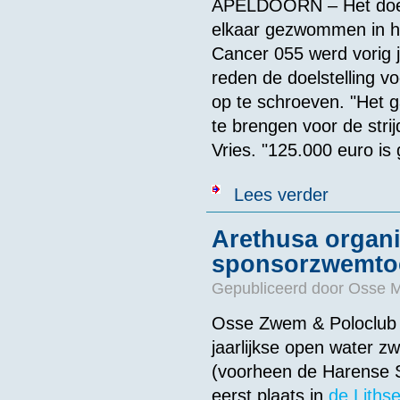
APELDOORN – Het doel 
elkaar gezwommen in he
Cancer 055 werd vorig 
reden de doelstelling v
op te schroeven. "Het g
te brengen voor de stri
Vries. "125.000 euro is
over Een duik 
Lees verder
Arethusa organi
sponsorzwemtoc
Gepubliceerd door
Osse 
Osse Zwem & Poloclub 
jaarlijkse open water z
(voorheen de Harense S
eerst plaats in
de Liths