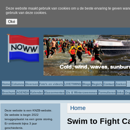
Deze website maakt gebruik van cookies om u de beste ervaring te geven wanne
gebruik van deze cookies.
Home
Columns
Diversen
Foto's en video's
LIVETIMING
Blogs
Regio's
Contact
Zoeken
Brochure
AGENDA
Kalender
Klassementen
IJs & Winterzwemmen
Formulieren
links
Org
U bent hier
Home
Deze website is een KNZB-website.
De website is begin 2022
Swim to Fight C
teruggeplaatst na een grote storing.
Er ontbreekt bijna 3 jaar
geschiedenis.