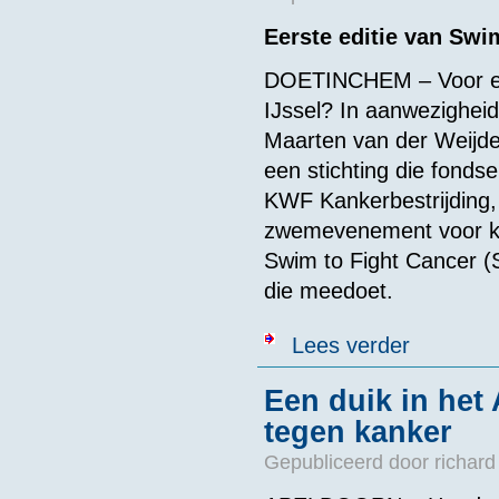
Eerste editie van Swi
DOETINCHEM – Voor ee
IJssel? In aanwezighe
Maarten van der Weijde
een stichting die fonds
KWF Kankerbestrijding, 
zwemevenement voor ki
Swim to Fight Cancer (
die meedoet.
over Zwemeve
Lees verder
Een duik in het
tegen kanker
Gepubliceerd door
richard