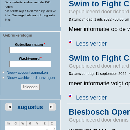
Swim to Fight C
Deze website voldoet aan de AVG
regels.
Gepubliceerd door
richard
Alle tekstblokjes hierboven zijn actieve
links. Sommige hebben ook nog sub-
Datum:
vrijdag, 1 juli, 2022 - 00:00
t/m
links.
Meer informatie op de w
Gebruikerslogin
over Swim to F
Lees verder
Gebruikersnaam
*
Swim to Fight C
Wachtwoord
*
Gepubliceerd door
richard
Nieuw account aanmaken
Datum:
zondag, 11 september, 2022 -
Nieuw wachtwoord aanvragen
meer informatie volgt o
over Swim to 
Lees verder
augustus
«
»
Biesbosch Open
Gepubliceerd door
dennis 
m
d
w
d
v
z
z
1
2