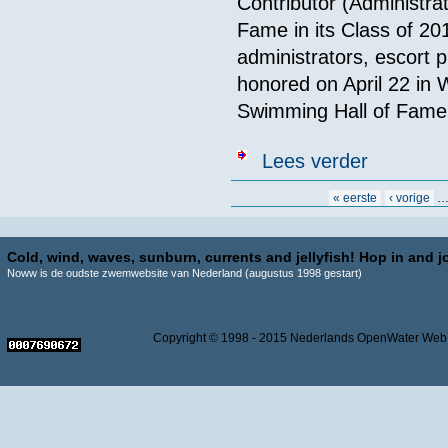
Contributor (Administra
Fame in its Class of 20
administrators, escort p
honored on April 22 in 
Swimming Hall of Fame 
over Richard 
Lees verder
Pagina's
« eerste
‹ vorige
Cold, wind, waves, sunburn, currents and jellyfish! Hop in and jo
Noww is de oudste zwemwebsite van Nederland (augustus 1998 gestart)
Copyright © 1998 - 2015 Nederlands OpenWater