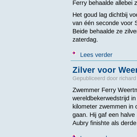
Ferry behaalde allebei zi
Het goud lag dichtbij v
van één seconde voor 
Beide behaalde ze zilve
zaterdag.
over Twee keer
Lees verder
Zilver voor We
Gepubliceerd door
richard
Zwemmer Ferry Weertman
wereldbekerwedstrijd i
kilometer zwemmen in op
gaan. Hij gaf een halv
Aubry finishte als derde
over Zilver v