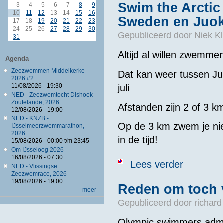
Swim the Arctic
3
4
5
6
7
8
9
10
11
12
13
14
15
16
Sweden en Juok
17
18
19
20
21
22
23
24
25
26
27
28
29
30
Gepubliceerd door
Niek Kl
31
Altijd al willen zwemme
Agenda
Zeezwemmen Middelkerke
Dat kan weer tussen Ju
2026 #2
juli
11/08/2026 - 19:30
NED - Zeezwemtocht Dishoek -
Zoutelande, 2026
Afstanden zijn 2 of 3 k
12/08/2026 - 19:00
NED - KNZB -
Op de 3 km zwem je niet
IJsselmeerzwemmarathon,
2026
in de tijd!
15/08/2026 -
00:00
t/m
23:45
Om IJsseloog 2026
16/08/2026 - 07:30
over Swim the 
Lees verder
NED - Vlissingse
Zeezwemrace, 2026
19/08/2026 - 19:00
Reden om toch v
meer
Gepubliceerd door
richard
Olympic swimmers admit