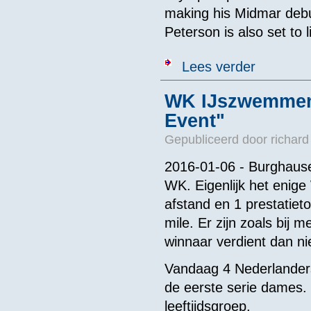
making his Midmar debu
Peterson is also set to 
over Ferry Wee
Lees verder
WK IJszwemmen 1
Event"
Gepubliceerd door
richard
2016-01-06 - Burghaus
WK. Eigenlijk het eni
afstand en 1 prestatieto
mile. Er zijn zoals bij
winnaar verdient dan ni
Vandaag 4 Nederlanders 
de eerste serie dames. 
leeftijdsgroep.