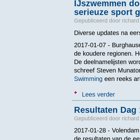
IJszwemmen doo
serieuze sport 
Gepubliceerd door
richard
Diverse updates na eer
2017-01-07 - Burghaus
de koudere regionen. He
De deelnamelijsten worde
schreef Steven Munaton
Swimming
een reeks art
over IJszwemm
Lees verder
Resultaten Dag
Gepubliceerd door
richard
2017-01-28 - Volendam 
de resultaten van de e