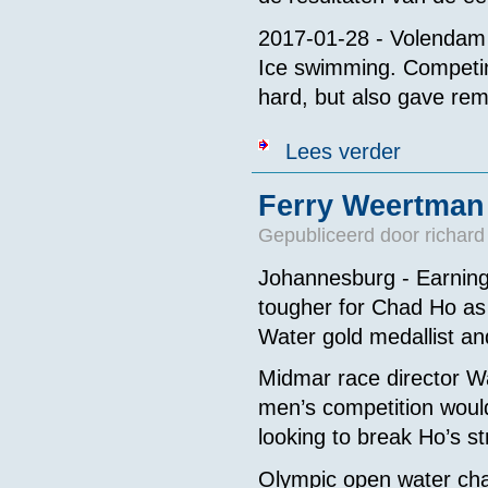
2017-01-28 - Volendam 
Ice swimming. Competin
hard, but also gave rem
over Resultat
Lees verder
Ferry Weertman 
Gepubliceerd door
richard
Johannesburg - Earning a
tougher for Chad Ho as
Water gold medallist a
Midmar race director Wa
men’s competition woul
looking to break Ho’s s
Olympic open water ch