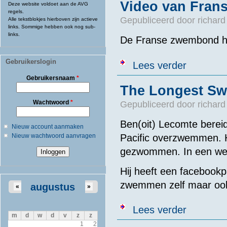
Video van Fran
Deze website voldoet aan de AVG
regels.
Gepubliceerd door
richard
Alle tekstblokjes hierboven zijn actieve
links. Sommige hebben ook nog sub-
links.
De Franse zwembond hee
Gebruikerslogin
over Video va
Lees verder
Gebruikersnaam
*
The Longest S
Wachtwoord
*
Gepubliceerd door
richard
Ben(oit) Lecomte bereid
Nieuw account aanmaken
Nieuw wachtwoord aanvragen
Pacific overzwemmen. H
gezwommen. In een wet
Hij heeft een facebookpag
zwemmen zelf maar ook
augustus
«
»
over The Long
Lees verder
m
d
w
d
v
z
z
1
2