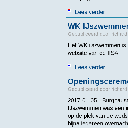
over WK IJszwe
Lees verder
WK IJszwemmen 
Gepubliceerd door
richard
Het WK ijszwemmen is l
website van de IISA:
over WK IJszw
Lees verder
Openingscerem
Gepubliceerd door
richard
2017-01-05 - Burghaus
IJszwemmen was een in
op de plek van de wedst
bijna iedereen overnac