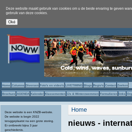
Deze website maakt gebruik van cookies om u de beste ervaring te geven wanne
gebruik van deze cookies.
Home
Columns
Diversen
Foto's en video's
LIVETIMING
Blogs
Regio's
Contact
Zoeken
Brochure
AGENDA
Kalender
Klassementen
IJs & Winterzwemmen
Formulieren
links
Org
U bent hier
Home
Deze website is een KNZB-website.
De website is begin 2022
nieuws - interna
teruggeplaatst na een grote storing.
Er ontbreekt bijna 3 jaar
geschiedenis.