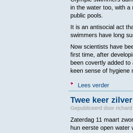
in the water too, with a 
public pools.
It is an antisocial act 
swimmers have long susp
Now scientists have been
first time, after devel
been covertly added to
keen sense of hygiene 
over Reden om
Lees verder
Twee keer zilve
Gepubliceerd door
richard
Zaterdag 11 maart zw
hun eerste open water 