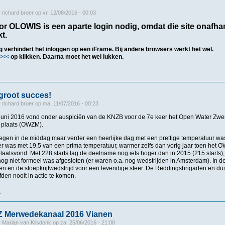
r
richard broer
op
vr, 12/08/2016 - 00:03
r OLOWIS is een aparte login nodig, omdat die site onafhan
t.
ng verhindert het inloggen op een iFrame. Bij andere browsers werkt het wel.
<<<
op klikken.
Daarna moet het wel lukken.
r
over OLOWIS
root succes!
r
richard broer
op
ma, 11/07/2016 - 00:23
 juni 2016 vond onder auspiciën van de KNZB voor de 7e keer het Open Water Z
plaats (OWZM).
regen in de middag maar verder een heerlijke dag met een prettige temperatuur 
er was met 19,5 van een prima temperatuur, warmer zelfs dan vorig jaar toen het
aatsvond. Met 228 starts lag de deelname nog iets hoger dan in 2015 (215 starts), e
og niet formeel was afgesloten (er waren o.a. nog wedstrijden in Amsterdam). In d
jen en de stoepkrijtwedstrijd voor een levendige sfeer. De Reddingsbrigaden en du
fden nooit in actie te komen.
r
over 7de OWZM groot succes!
Z Merwedekanaal 2016 Vianen
r
Marian van Kilsdonk
op
za, 25/06/2016 - 21:08