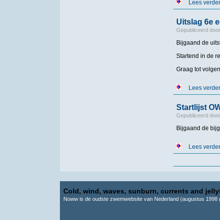
Lees verde
Uitslag 6e 
Gepubliceerd doo
Bijgaand de ui
Startend in de r
Graag tot volgend
Lees verde
Startlijst 
Gepubliceerd doo
Bijgaand de bijg
Lees verde
Pagina's
Cold, wind, waves, sunburn, currents and jellyf
Noww is de oudste zwemwebsite van Nederland (augustus 1998 g