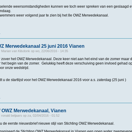
selende weersomstandigheden kunnen we toch weer spreken van een geslaagd e
andaag.
zwemmers weer volgend jaar te zien bij het 8e OWZ Merwedekanaal.
r
over UItslag OWZ Merwedekanaal 2016 Vianen
OWZ Merwedekanaal 25 juni 2016 Vianen
r
Marian van Kilsdonk
op
wo, 22/06/2016 - 14:35
eer zover het OWZ Merwedekanaal. Deze keer niet aan het eind van de zomer maar
 het begin van de zomer. Gelukkig heeft deze verschuiving geen invloed gehad op
oor onze wedstrijd.
ndt u de startlijst voor het OWZ Merwedekanaal 2016 voor a.s. zaterdag (25 juni )
r
over Startlijst OWZ Merwedekanaal 25 juni 2016 Vianen
f OWZ Merwedekanaal, Vianen
r
ronald beljaars
op
za, 02/04/2016 - 01:52
 u de eerste nieuwsbrief nieuwe stijl van Stichting OWZ Merwedekanaal.
rganiseert de Stichting OWZ Merwedekanaal in Vianen een open water zwemevenem