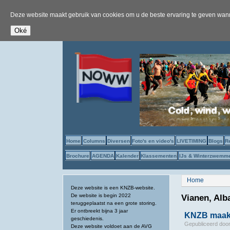
Deze website maakt gebruik van cookies om u de beste ervaring te geven wanne
Home
Columns
Diversen
Foto's en video's
LIVETIMING
Blogs
R
Brochure
AGENDA
Kalender
Klassementen
IJs & Winterzwemm
U bent hier
Home
Deze website is een KNZB-website.
De website is begin 2022
Vianen, Alb
teruggeplaatst na een grote storing.
Er ontbreekt bijna 3 jaar
KNZB maakt
geschiedenis.
Gepubliceerd doo
Deze website voldoet aan de AVG