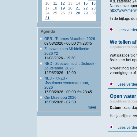
A.s. zaterdag 2
10
11
12
13
14
15
16
Naast onze openw
17
18
19
20
21
22
23
http://www.merw
24
25
26
27
28
29
30
31
In de bijlage de
Lees verde
Agenda
GBR - Thames Marathon 2026
We tellen af
09/08/2026 -
00:00
t/m
23:45
Gepubliceerd doo
Zeezwemmen Middelkerke
2026 #2
Wat gaat de tij
11/08/2026 - 19:30
8ste keer het 
NED - Zeezwemtocht Dishoek -
Ik weet nog als
Zoutelande, 2026
verenigingen of 
12/08/2026 - 19:00
NED - KNZB -
IJsselmeerzwemmarathon,
Lees verde
2026
15/08/2026 -
00:00
t/m
23:45
Open water
Om IJsseloog 2026
Gepubliceerd doo
16/08/2026 - 07:30
meer
Datum:
zaterdag
Het jaarlijkse 
Lees verde