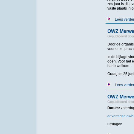
zes jaar is dit
vaste plaats in
Lees verde
OWZ Merwede
Gepubliceerd doo
Door de organis
voor onze prach
In de bijlage vi
doen. Voor het e
harte welkom.
Graag tot 25 jun
Lees verde
OWZ Merwed
Gepubliceerd doo
Datum:
zaterdag
advertentie owb
uitslagen