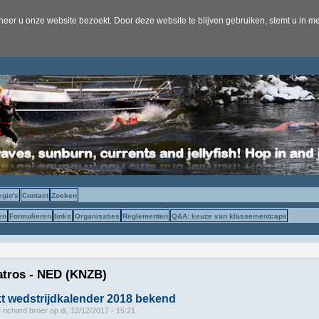
er u onze website bezoekt. Door deze website te blijven gebruiken, stemt u in me
egio's
Contact
Zoeken
en
Formulieren
links
Organisaties
Reglementen
Q&A: keuze van klassementcaps
atros - NED (KNZB)
 wedstrijdkalender 2018 bekend
r
richard broer
op
di, 12/12/2017 - 15:21