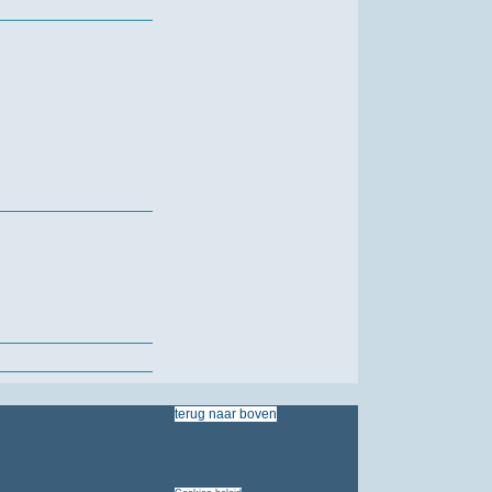
terug
naar
boven