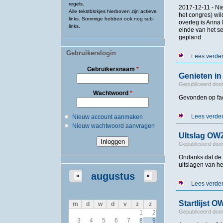
regels.
2017-12-11 - Nie
Alle tekstblokjes hierboven zijn actieve
het congres) wil
links. Sommige hebben ook nog sub-
overleg is Anna
links.
einde van het s
gepland.
Gebruikerslogin
Lees verde
Gebruikersnaam
*
Genieten i
Gepubliceerd doo
Wachtwoord
*
Gevonden op fac
Lees verde
Nieuw account aanmaken
Nieuw wachtwoord aanvragen
UItslag OW
Gepubliceerd doo
Ondanks dat de 
uitslagen van 
augustus
«
»
Lees verde
Startlijst 
m
d
w
d
v
z
z
Gepubliceerd doo
1
2
3
4
5
6
7
8
9