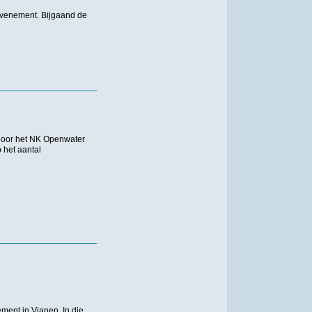
venement. Bijgaand de
 door het NK Openwater
 het aantal
ent in Vianen. In die