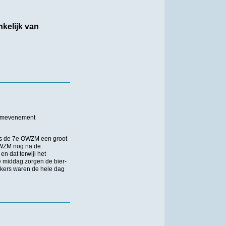
kelijk van
wemevenement
was de 7e OWZM een groot
 OWZM nog na de
n dat terwijl het
e middag zorgen de bier-
ikers waren de hele dag