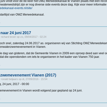
4 juni vindt voor de 8e keer het OWZ Merwedekanaal te Vianen plaats met een reco
aterwedstrijd zijn er nog diverse side events deze dag. Kijk voor meer informatie
edekanaal-events.nl/site/
 startlijst van OWZ Merwedekanaal.
r
over Startlijst OWZ Merwedekanaal 2017 Vianen
 naar 24 juni 2017
r
richard broer
op
zo, 09/04/2017 - 02:24
d toch snel, zaterdag 24.06.2017 as. organiseren wij van Stichting OWZ Merwedeka
openwaterzwemevenement in Vianen.
 de dag van gisteren, dat de Gemeente Vianen in 2009 een oproep deed aan veel o
dat die openstonden om iets te organiseren in het kader van Vianen 750 jaar.
r
over We tellen af naar 24 juni 2017
 zwemevenement Vianen (2017)
r
ronald beljaars
op
di, 27/09/2016 - 15:54
, 24 juni, 2017 - 00:00
zwemevenement in Vianen wordt volgend jaar gepland op 24 juni.
r
over Open water zwemevenement Vianen (2017)