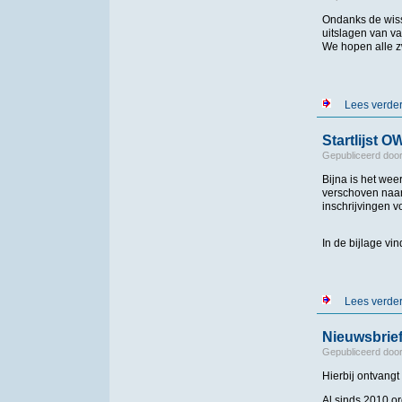
Ondanks de wis
uitslagen van v
​We hopen alle 
Lees verde
Startlijst 
Gepubliceerd doo
​Bijna is het w
verschoven naar
inschrijvingen v
In de bijlage vi
Lees verde
Nieuwsbrie
Gepubliceerd doo
Hierbij ontvangt
Al sinds 2010 o