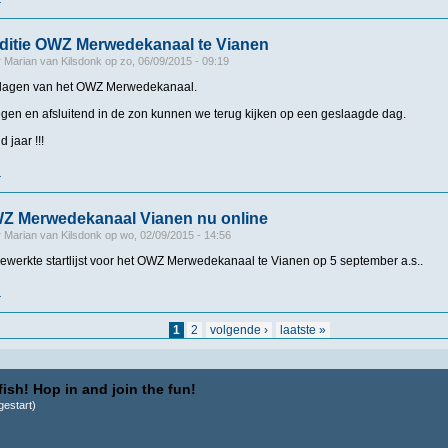
r
over OWZ Merwedekanaal, Vianen
editie OWZ Merwedekanaal te Vianen
r
Marian van Kilsdonk
op
zo, 06/09/2015 - 09:19
tslagen van het OWZ Merwedekanaal.
egen en afsluitend in de zon kunnen we terug kijken op een geslaagde dag.
 jaar !!!
r
over Uitslag 6e editie OWZ Merwedekanaal te Vianen
OWZ Merwedekanaal Vianen nu online
r
Marian van Kilsdonk
op
wo, 02/09/2015 - 14:56
ewerkte startlijst voor het OWZ Merwedekanaal te Vianen op 5 september a.s..
r
over Startlijst OWZ Merwedekanaal Vianen nu online
1
2
volgende ›
laatste »
ish! Hop in and join the fun!
estart)