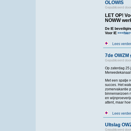
OLOWIS
Gepubliceerd doo
LET OP! Voo
NOWW werk
De IE beveiligi
Voor IE
>>>hier
Lees verde
7de OWZM g
Gepubliceerd doo
Op zaterdag 25
Merwedekanaal 
Met een spatje 
succes. Het wat
zomervakantie pl
binnenseizoen n
en wijnproeveri
attent, maar hoe
Lees verde
UItslag OW
Gepubliceerd doo