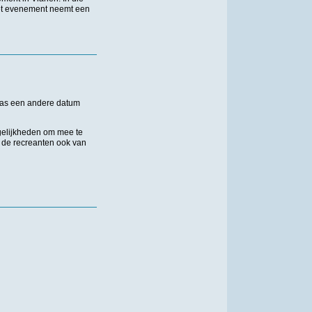
Het evenement neemt een
aas een andere datum
mogelijkheden om mee te
jn de recreanten ook van