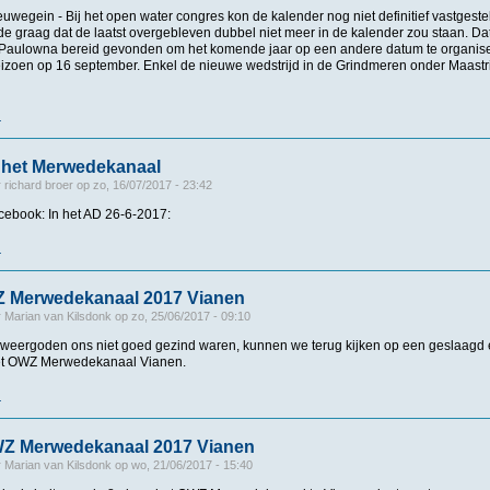
uwegein - Bij het open water congres kon de kalender nog niet definitief vastges
de graag dat de laatst overgebleven dubbel niet meer in de kalender zou staan. Dat 
 Paulowna bereid gevonden om het komende jaar op een andere datum te organise
eizoen op 16 september. Enkel de nieuwe wedstrijd in de Grindmeren onder Maastri
r
over KNZB maakt wedstrijdkalender 2018 bekend
n het Merwedekanaal
r
richard broer
op
zo, 16/07/2017 - 23:42
ebook: In het AD 26-6-2017:
r
over Genieten in het Merwedekanaal
Z Merwedekanaal 2017 Vianen
r
Marian van Kilsdonk
op
zo, 25/06/2017 - 09:10
weergoden ons niet goed gezind waren, kunnen we terug kijken op een geslaagd 
het OWZ Merwedekanaal Vianen.
r
over UItslag OWZ Merwedekanaal 2017 Vianen
OWZ Merwedekanaal 2017 Vianen
r
Marian van Kilsdonk
op
wo, 21/06/2017 - 15:40