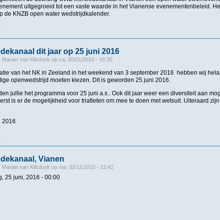
 evenement uitgegroeid tot een vaste waarde in het Vianense evenementenbeleid. 
 op de KNZB open water wedstrijdkalender.
r
over Nieuwsbrief OWZ Merwedekanaal, Vianen
kanaal dit jaar op 25 juni 2016
r
Marian van Kilsdonk
op
za, 30/01/2016 - 18:35
atie van het NK in Zeeland in het weekend van 3 september 2016 hebben wij hel
tige openwedstrijd moeten kiezen. Dit is geworden 25 juni 2016.
nden jullie het programma voor 25 juni a.s.. Ook dit jaar weer een diversiteit aan 
erst is er de mogelijkheid voor triatleten om mee te doen met wetsuit. Uiteraard zi
i 2016
r
over OWZ Merwedekanaal dit jaar op 25 juni 2016
ekanaal, Vianen
r
Marian van Kilsdonk
op
ma, 02/11/2015 - 22:42
, 25 juni, 2016 - 00:00