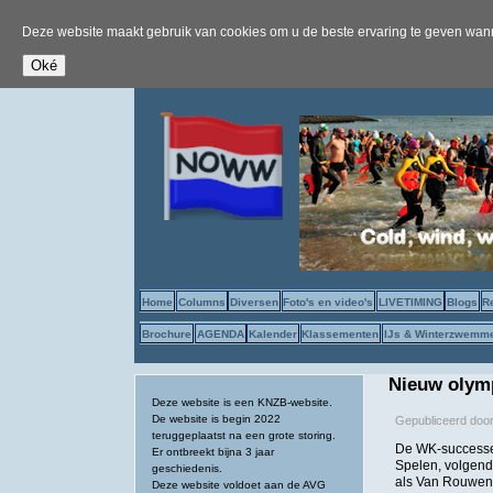
Deze website maakt gebruik van cookies om u de beste ervaring te geven wanne
Home
Columns
Diversen
Foto's en video's
LIVETIMING
Blogs
R
Brochure
AGENDA
Kalender
Klassementen
IJs & Winterzwemm
Nieuw olymp
Deze website is een KNZB-website.
De website is begin 2022
Gepubliceerd doo
teruggeplaatst na een grote storing.
De WK-successe
Er ontbreekt bijna 3 jaar
Spelen, volgend
geschiedenis.
als Van Rouwend
Deze website voldoet aan de AVG