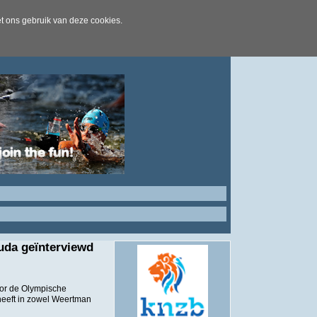
t ons gebruik van deze cookies.
uda geïnterviewd
or de Olympische
heeft in zowel Weertman