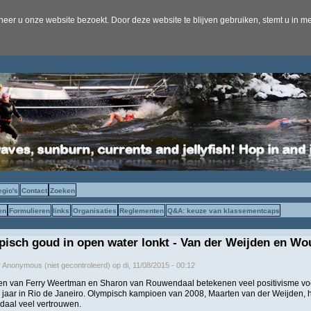
er u onze website bezoekt. Door deze website te blijven gebruiken, stemt u in me
egio's
Contact
Zoeken
en
Formulieren
links
Organisaties
Reglementen
Q&A: keuze van klassementcaps
isch goud in open water lonkt - Van der Weijden en Wo
r
Anonymous (niet gecontroleerd)
op
di, 11/08/2015 - 00:12
n van Ferry Weertman en Sharon van Rouwendaal betekenen veel positivisme vo
 jaar in Rio de Janeiro. Olympisch kampioen van 2008, Maarten van der Weijden, 
aal veel vertrouwen.