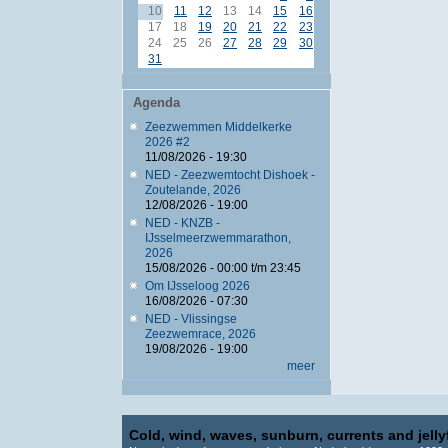
10
11
12
13
14
15
16
17
18
19
20
21
22
23
24
25
26
27
28
29
30
31
Agenda
Zeezwemmen Middelkerke
2026 #2
11/08/2026 - 19:30
NED - Zeezwemtocht Dishoek -
Zoutelande, 2026
12/08/2026 - 19:00
NED - KNZB -
IJsselmeerzwemmarathon,
2026
15/08/2026 -
00:00
t/m
23:45
Om IJsseloog 2026
16/08/2026 - 07:30
NED - Vlissingse
Zeezwemrace, 2026
19/08/2026 - 19:00
meer
Cold, wind, waves, sunburn, currents and jellyf