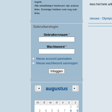
regels.
lees het hele ar
Alle tekstblokjes hierboven zijn actieve
links. Sommige hebben ook nog sub-
links.
nieuws - Olympi
Gebruikerslogin
Gebruikersnaam
*
Wachtwoord
*
Nieuw account aanmaken
Nieuw wachtwoord aanvragen
augustus
«
»
m
d
w
d
v
z
z
1
2
3
4
5
6
7
8
9