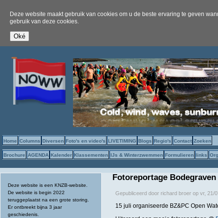
Deze website maakt gebruik van cookies om u de beste ervaring te geven wanne
gebruik van deze cookies.
Home
Columns
Diversen
Foto's en video's
LIVETIMING
Blogs
Regio's
Contact
Zoeken
Brochure
AGENDA
Kalender
Klassementen
IJs & Winterzwemmen
Formulieren
links
Org
Fotoreportage Bodegraven
Deze website is een KNZB-website.
De website is begin 2022
Gepubliceerd door
richard broer
op
vr, 21/
teruggeplaatst na een grote storing.
15 juli organiseerde BZ&PC Open Wat
Er ontbreekt bijna 3 jaar
geschiedenis.