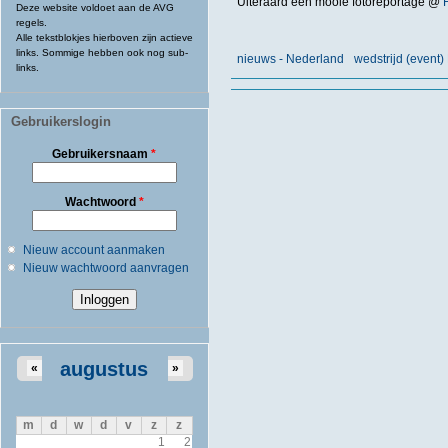
Uiteraard een mooie fotoreportage @
Deze website voldoet aan de AVG
regels.
Alle tekstblokjes hierboven zijn actieve
links. Sommige hebben ook nog sub-
nieuws - Nederland
wedstrijd (even
links.
Gebruikerslogin
Gebruikersnaam
*
Wachtwoord
*
Nieuw account aanmaken
Nieuw wachtwoord aanvragen
augustus
«
»
m
d
w
d
v
z
z
1
2