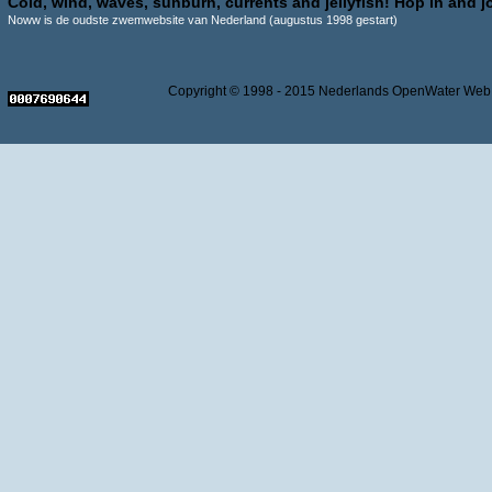
Cold, wind, waves, sunburn, currents and jellyfish! Hop in and jo
Noww is de oudste zwemwebsite van Nederland (augustus 1998 gestart)
Copyright © 1998 - 2015 Nederlands OpenWater