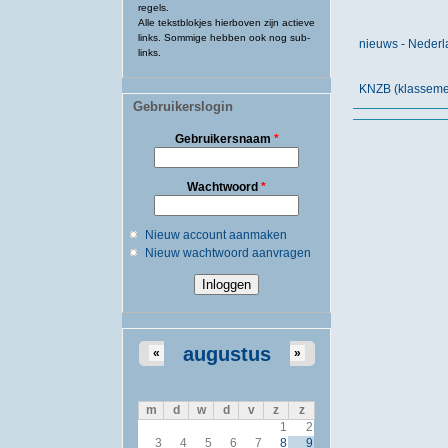
regels.
Alle tekstblokjes hierboven zijn actieve
links. Sommige hebben ook nog sub-
nieuws - Neder
links.
KNZB (klassemen
Gebruikerslogin
Gebruikersnaam
*
Wachtwoord
*
Nieuw account aanmaken
Nieuw wachtwoord aanvragen
augustus
«
»
m
d
w
d
v
z
z
1
2
3
4
5
6
7
8
9