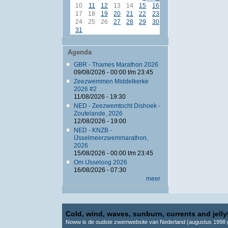
10
11
12
13
14
15
16
17
18
19
20
21
22
23
24
25
26
27
28
29
30
31
Agenda
GBR - Thames Marathon 2026
09/08/2026 -
00:00
t/m
23:45
Zeezwemmen Middelkerke
2026 #2
11/08/2026 - 19:30
NED - Zeezwemtocht Dishoek -
Zoutelande, 2026
12/08/2026 - 19:00
NED - KNZB -
IJsselmeerzwemmarathon,
2026
15/08/2026 -
00:00
t/m
23:45
Om IJsseloog 2026
16/08/2026 - 07:30
meer
Cold, wind, waves, sunburn, currents and jellyf
Noww is de oudste zwemwebsite van Nederland (augustus 1998 g