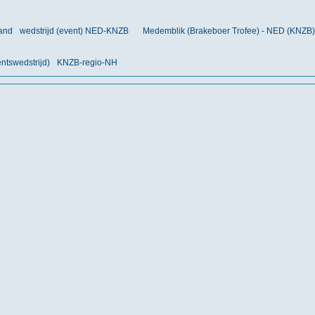
land
wedstrijd (event) NED-KNZB
Medemblik (Brakeboer Trofee) - NED (KNZB)
tswedstrijd)
KNZB-regio-NH