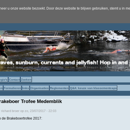
er u onze website bezoekt. Door deze website te blijven gebruiken, stemt u in me
egio's
Contact
Zoeken
en
Formulieren
links
Organisaties
Reglementen
Q&A: keuze van klassementcaps
rakeboer Trofee Medemblik
r
richard broer
op
zo, 23/07/2017 - 22:03
n de Brakeboertrofee 2017: