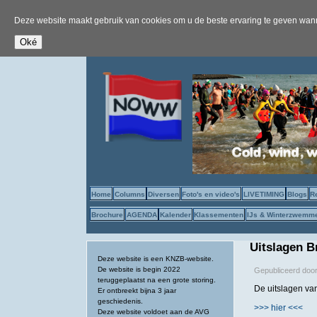
Deze website maakt gebruik van cookies om u de beste ervaring te geven wanne
Home
Columns
Diversen
Foto's en video's
LIVETIMING
Blogs
R
Brochure
AGENDA
Kalender
Klassementen
IJs & Winterzwemm
Uitslagen B
Deze website is een KNZB-website.
De website is begin 2022
Gepubliceerd doo
teruggeplaatst na een grote storing.
De uitslagen va
Er ontbreekt bijna 3 jaar
geschiedenis.
>>> hier <<<
Deze website voldoet aan de AVG